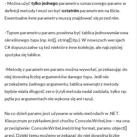
- Można użyć
tylko jednego
parametru oznaczonego params w
definicji metody i musi on być
ostatnim
parametrem na liście.
Ewentualne inne parametry muszą znajdować się przed nim.
-Typem parametru params powinna być tablica jednowymiarowa
określonego typu (np. int[], string[] itp.). W nowszych wersjach
C# dopuszczalne są też niektóre inne kolekcje, ale najczęściej
spotyka się tablice.
-Metodę z parametrem params można wywołać, przekazując do
niej dowolną liczbę argumentów danego typu. Jeśli nie
przekażemy żadnego argumentu, tablica wewnątrz metody
będzie miała długość zero (czyli metoda nadal zadziała, tylko np.
pętla po argumentach nie wykona się ani razu).
Na co dzień params jest używane w wielu metodach w .NET.
Klasycznym przykładem jest choćby Console.WriteLine – ma ona
przeciążenie: Console.WriteLine(string format, params object[]
args). Dzięki temu możemy przekazać do niej dowolną liczbę