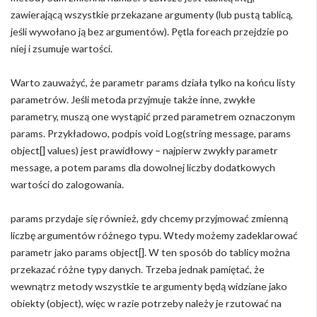
zawierającą wszystkie przekazane argumenty (lub pustą tablicą,
jeśli wywołano ją bez argumentów). Pętla foreach przejdzie po
niej i zsumuje wartości.
Warto zauważyć, że parametr params działa tylko na końcu listy
parametrów. Jeśli metoda przyjmuje także inne, zwykłe
parametry, muszą one wystąpić przed parametrem oznaczonym
params. Przykładowo, podpis void Log(string message, params
object[] values) jest prawidłowy – najpierw zwykły parametr
message, a potem params dla dowolnej liczby dodatkowych
wartości do zalogowania.
params przydaje się również, gdy chcemy przyjmować zmienną
liczbę argumentów różnego typu. Wtedy możemy zadeklarować
parametr jako params object[]. W ten sposób do tablicy można
przekazać różne typy danych. Trzeba jednak pamiętać, że
wewnątrz metody wszystkie te argumenty będą widziane jako
obiekty (object), więc w razie potrzeby należy je rzutować na