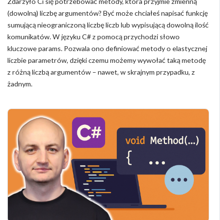
Zdarzyło Ci się potrzebować metody, która przyjmie zmienną
(dowolną) liczbę argumentów? Być może chciałeś napisać funkcję
sumującą nieograniczoną liczbę liczb lub wypisującą dowolną ilość
komunikatów. W języku C# z pomocą przychodzi słowo
kluczowe params. Pozwala ono definiować metody o elastycznej
liczbie parametrów, dzięki czemu możemy wywołać taką metodę
z różną liczbą argumentów – nawet, w skrajnym przypadku, z
żadnym.