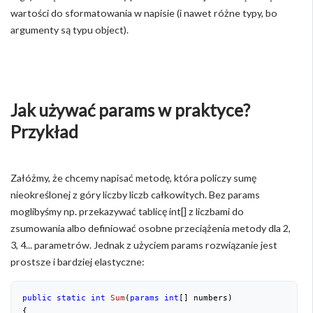
wartości do sformatowania w napisie (i nawet różne typy, bo
argumenty są typu object).
Jak używać params w praktyce?
Przykład
Załóżmy, że chcemy napisać metodę, która policzy sumę
nieokreślonej z góry liczby liczb całkowitych. Bez params
moglibyśmy np. przekazywać tablicę int[] z liczbami do
zsumowania albo definiować osobne przeciążenia metody dla 2,
3, 4... parametrów. Jednak z użyciem params rozwiązanie jest
prostsze i bardziej elastyczne:
public
static
int
Sum
(
params
int
[] numbers
)
{