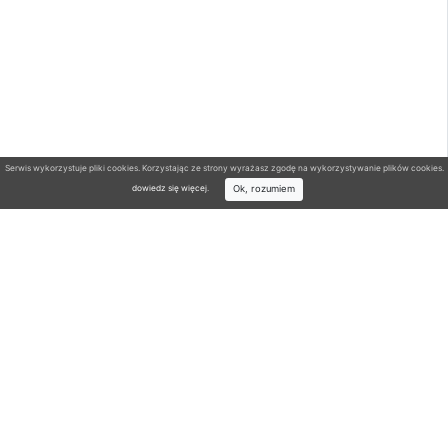
Serwis wykorzystuje pliki cookies. Korzystając ze strony wyrażasz zgodę na wykorzystywanie plików cookies.
Ok, rozumiem
dowiedz się więcej
.
Wyszukiwarka