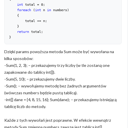
int
 total = 
0
;
foreach
 (
int
 n 
in
 numbers)
    {
        total += n;
    }
return
 total;
}
Dzięki params powyższa metoda Sum może być wywołana na
kilka sposobów:
-Sum(1, 2, 3); – przekazujemy trzy liczby (w tle zostaną one
zapakowane do tablicy int[]).
-Sum(5, 10); – przekazujemy dwie liczby.
-Sum(); – wywołujemy metodę bez żadnych argumentów
(wówczas numbers będzie pustą tablicą).
-int[] dane = {4, 8, 15, 16}; Sum(dane); – przekazujemy istniejącą
tablicę liczb do metody.
Każde z tych wywołań jest poprawne. W efekcie wewnątrz
metody Sum zmienna numbers zawsze jest tablicą int[],