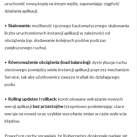
uruchomić nową kopię na innym węźle, zapewniając ciągłość
działania aplikacji.
•
Skalowanie:
możliwość ręcznego
i
automatycznego skalowania
liczby uruchomionych instancji aplikacji w zależności od
obciążenia (np. dodawanie kolejnych podów podczas
zwiększonego ruchu).
•
Równoważenie obciążenia (load balancing):
dystrybucja ruchu
sieciowego pomiędzy wiele instancji aplikacji poprzez mechanizm
Service, tak aby użytkownicy zawsze trafiali do działającego
podu.
•
Rolling updates i rollback:
kontrolowane wdrażanie nowych
wersji aplikacji
bez przestojów
(stopniowo podmieniając stare
wersje na nowe) oraz szybkie wycofanie zmian w razie wykrycia
błędów.
Powyższe cechy sprawiają, że Kubernetes doskonale nadaje się