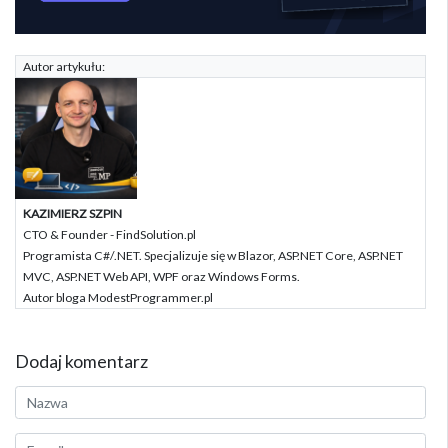
Autor artykułu:
KAZIMIERZ SZPIN
CTO & Founder - FindSolution.pl
Programista C#/.NET. Specjalizuje się w Blazor, ASP.NET Core, ASP.NET
MVC, ASP.NET Web API, WPF oraz Windows Forms.
Autor bloga ModestProgrammer.pl
Dodaj komentarz