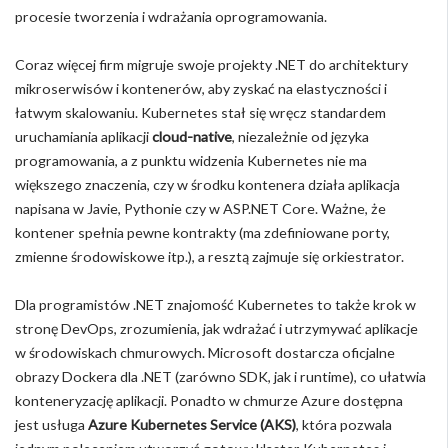
procesie tworzenia i wdrażania oprogramowania.
Coraz więcej firm migruje swoje projekty .NET do architektury
mikroserwisów i kontenerów, aby zyskać na elastyczności i
łatwym skalowaniu. Kubernetes stał się wręcz standardem
uruchamiania aplikacji
cloud-native
, niezależnie od języka
programowania, a z punktu widzenia Kubernetes nie ma
większego znaczenia, czy w środku kontenera działa aplikacja
napisana w Javie, Pythonie czy w ASP.NET Core. Ważne, że
kontener spełnia pewne kontrakty (ma zdefiniowane porty,
zmienne środowiskowe itp.), a resztą zajmuje się orkiestrator.
Dla programistów .NET znajomość Kubernetes to także krok w
stronę DevOps, zrozumienia, jak wdrażać i utrzymywać aplikacje
w środowiskach chmurowych. Microsoft dostarcza oficjalne
obrazy Dockera dla .NET (zarówno SDK, jak i runtime), co ułatwia
konteneryzację aplikacji. Ponadto w chmurze Azure dostępna
jest usługa
Azure Kubernetes Service (AKS)
, która pozwala