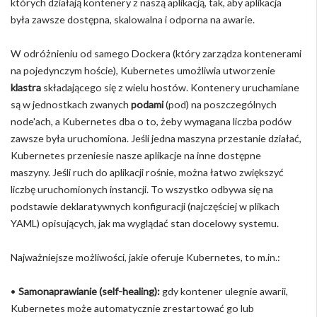
których działają kontenery z naszą aplikacją, tak, aby aplikacja
była zawsze dostępna, skalowalna i odporna na awarie.
W odróżnieniu od samego Dockera (który zarządza kontenerami
na pojedynczym hoście), Kubernetes umożliwia utworzenie
klastra
składającego się z wielu hostów. Kontenery uruchamiane
są w jednostkach zwanych
podami
(pod) na poszczególnych
node'ach, a Kubernetes dba o to, żeby wymagana liczba podów
zawsze była uruchomiona. Jeśli jedna maszyna przestanie działać,
Kubernetes przeniesie nasze aplikacje na inne dostępne
maszyny. Jeśli ruch do aplikacji rośnie, można łatwo zwiększyć
liczbę uruchomionych instancji. To wszystko odbywa się na
podstawie deklaratywnych konfiguracji (najczęściej w plikach
YAML) opisujących, jak ma wyglądać stan docelowy systemu.
Najważniejsze możliwości, jakie oferuje Kubernetes, to m.in.:
•
Samonaprawianie (self-healing):
gdy kontener ulegnie awarii,
Kubernetes może automatycznie zrestartować go lub