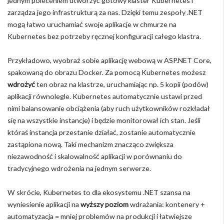
jednym poleceniem utworzyć gotowy klaster Kubernetes i
zarządza jego infrastrukturą za nas. Dzięki temu zespoły .NET
mogą łatwo uruchamiać swoje aplikacje w chmurze na
Kubernetes bez potrzeby ręcznej konfiguracji całego klastra.
Przykładowo, wyobraź sobie aplikację webową w ASP.NET Core,
spakowaną do obrazu Docker. Za pomocą Kubernetes możesz
wdrożyć
ten obraz na klastrze, uruchamiając np. 5 kopii (podów)
aplikacji równolegle. Kubernetes automatycznie ustawi przed
nimi balansowanie obciążenia (aby ruch użytkowników rozkładał
się na wszystkie instancje) i będzie monitorował ich stan. Jeśli
któraś instancja przestanie działać, zostanie automatycznie
zastąpiona nową. Taki mechanizm znacząco zwiększa
niezawodność i skalowalność aplikacji w porównaniu do
tradycyjnego wdrożenia na jednym serwerze.
W skrócie, Kubernetes to dla ekosystemu .NET szansa na
wyniesienie aplikacji na
wyższy poziom
wdrażania: kontenery +
automatyzacja = mniej problemów na produkcji i łatwiejsze