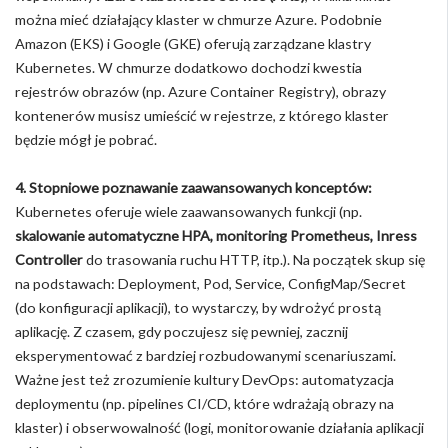
można mieć działający klaster w chmurze Azure. Podobnie
Amazon (EKS) i Google (GKE) oferują zarządzane klastry
Kubernetes. W chmurze dodatkowo dochodzi kwestia
rejestrów obrazów (np. Azure Container Registry), obrazy
kontenerów musisz umieścić w rejestrze, z którego klaster
będzie mógł je pobrać.
4. Stopniowe poznawanie zaawansowanych konceptów:
Kubernetes oferuje wiele zaawansowanych funkcji (np.
skalowanie automatyczne HPA, monitoring Prometheus, Inress
Controller
do trasowania ruchu HTTP, itp.). Na początek skup się
na podstawach: Deployment, Pod, Service, ConfigMap/Secret
(do konfiguracji aplikacji), to wystarczy, by wdrożyć prostą
aplikację. Z czasem, gdy poczujesz się pewniej, zacznij
eksperymentować z bardziej rozbudowanymi scenariuszami.
Ważne jest też zrozumienie kultury DevOps: automatyzacja
deploymentu (np. pipelines CI/CD, które wdrażają obrazy na
klaster) i obserwowalność (logi, monitorowanie działania aplikacji