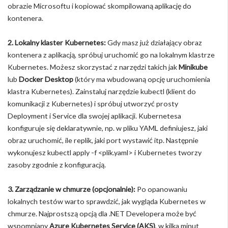
obrazie Microsoftu i kopiować skompilowaną aplikację do
kontenera.
2. Lokalny klaster Kubernetes:
Gdy masz już działający obraz
kontenera z aplikacją, spróbuj uruchomić go na lokalnym klastrze
Kubernetes. Możesz skorzystać z narzędzi takich jak
Minikube
lub
Docker Desktop
(który ma wbudowaną opcję uruchomienia
klastra Kubernetes). Zainstaluj narzędzie kubectl (klient do
komunikacji z Kubernetes) i spróbuj utworzyć prosty
Deployment i Service dla swojej aplikacji. Kubernetesa
konfiguruje się deklaratywnie, np. w pliku YAML definiujesz, jaki
obraz uruchomić, ile replik, jaki port wystawić itp. Następnie
wykonujesz kubectl apply -f <plik.yaml> i Kubernetes tworzy
zasoby zgodnie z konfiguracją.
3. Zarządzanie w chmurze (opcjonalnie):
Po opanowaniu
lokalnych testów warto sprawdzić, jak wygląda Kubernetes w
chmurze. Najprostszą opcją dla .NET Developera może być
wspomniany
Azure Kubernetes Service (AKS)
, w kilka minut