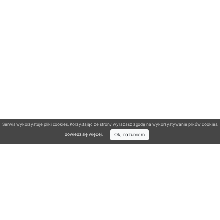
Serwis wykorzystuje pliki cookies. Korzystając ze strony wyrażasz zgodę na wykorzystywanie plików cookies.
Ok, rozumiem
dowiedz się więcej
.
Wyszukiwarka