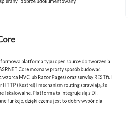
 wspierany i dobrze udokumentowany.
Core
formowa platforma typu open source do tworzenia
ki ASP.NET Core można w prosty sposób budować
c wzorca MVC lub Razor Pages) oraz serwisy RESTful
TTP (Kestrel) i mechanizm routing sprawiają, że
i skalowalne. Platforma ta integruje się z DI,
ne funkcje, dzięki czemu jest to dobry wybór dla