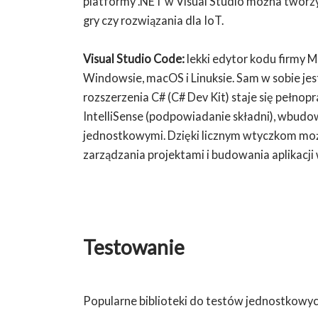
platformy .NET w Visual Studio można tworzy
gry czy rozwiązania dla IoT.
Visual Studio Code:
lekki edytor kodu firmy M
Windowsie, macOS i Linuksie. Sam w sobie jes
rozszerzenia C# (C# Dev Kit) staje się peł
IntelliSense (podpowiadanie składni), wbudo
jednostkowymi. Dzięki licznym wtyczkom moż
zarządzania projektami i budowania aplikacji 
Testowanie
Popularne biblioteki do testów jednostkowych