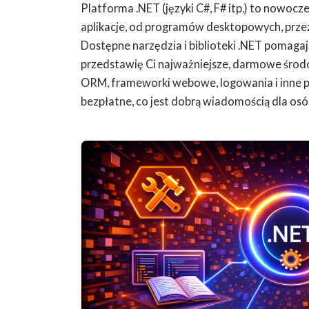
Platforma .NET (języki C#, F# itp.) to nowo
aplikacje, od programów desktopowych, przez 
Dostępne narzędzia i biblioteki .NET pomagaj
przedstawię Ci najważniejsze, darmowe środo
ORM, frameworki webowe, logowania i inne p
bezpłatne, co jest dobrą wiadomością dla osó