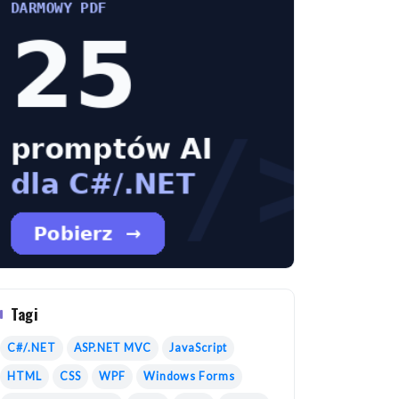
Tagi
C#/.NET
ASP.NET MVC
JavaScript
HTML
CSS
WPF
Windows Forms