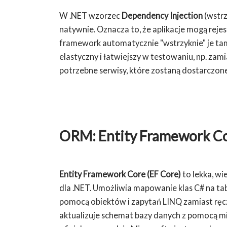
W .NET wzorzec
Dependency Injection
(wstrz
natywnie. Oznacza to, że aplikacje mogą rej
framework automatycznie "wstrzyknie" je tam,
elastyczny i łatwiejszy w testowaniu, np. za
potrzebne serwisy, które zostaną dostarczone
ORM: Entity Framework C
Entity Framework Core (EF Core)
to lekka, w
dla .NET. Umożliwia mapowanie klas C# na ta
pomocą obiektów i zapytań LINQ zamiast ręcz
aktualizuje schemat bazy danych z pomocą mig