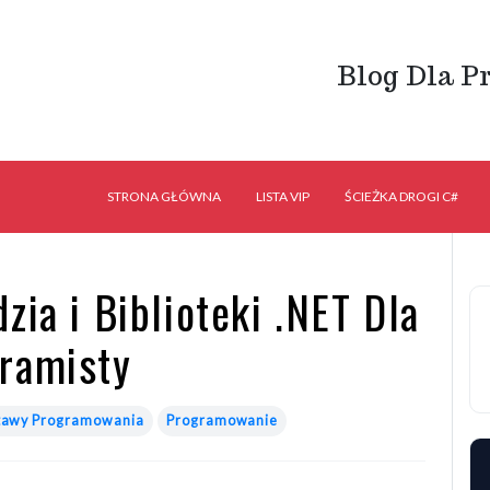
Blog Dla P
STRONA GŁÓWNA
LISTA VIP
ŚCIEŻKA DROGI C#
zia i Biblioteki .NET Dla
ramisty
tawy Programowania
Programowanie