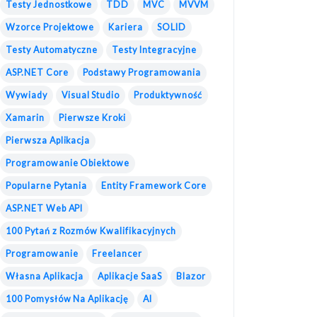
Testy Jednostkowe
TDD
MVC
MVVM
Wzorce Projektowe
Kariera
SOLID
Testy Automatyczne
Testy Integracyjne
ASP.NET Core
Podstawy Programowania
Wywiady
Visual Studio
Produktywność
Xamarin
Pierwsze Kroki
Pierwsza Aplikacja
Programowanie Obiektowe
Popularne Pytania
Entity Framework Core
ASP.NET Web API
100 Pytań z Rozmów Kwalifikacyjnych
Programowanie
Freelancer
Własna Aplikacja
Aplikacje SaaS
Blazor
100 Pomysłów Na Aplikację
AI