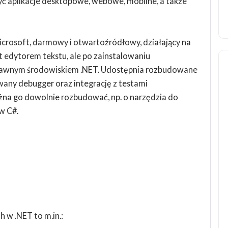
ć aplikacje desktopowe, webowe, mobilne, a także
icrosoft, darmowy i otwartoźródłowy, działający na
t edytorem tekstu, ale po zainstalowaniu
noprawnym środowiskiem .NET. Udostępnia rozbudowane
wany debugger oraz integrację z testami
na go dowolnie rozbudować, np. o narzędzia do
w C#.
 w .NET to m.in.: