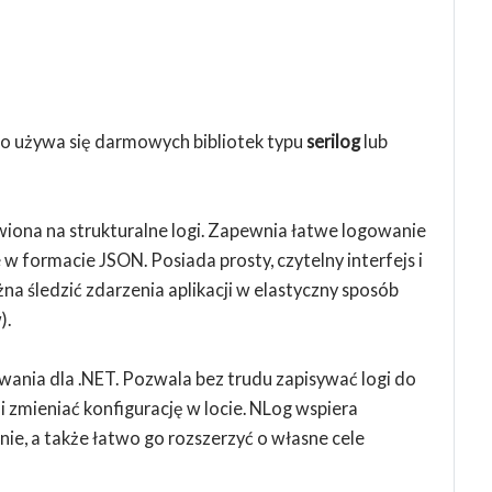
sto używa się darmowych bibliotek typu
serilog
lub
iona na strukturalne logi. Zapewnia łatwe logowanie
 w formacie JSON. Posiada prosty, czytelny interfejs i
żna śledzić zdarzenia aplikacji w elastyczny sposób
).
ania dla .NET. Pozwala bez trudu zapisywać logi do
) i zmieniać konfigurację w locie. NLog wspiera
nie, a także łatwo go rozszerzyć o własne cele