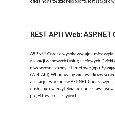
oficjalne narzędzie Microsoftu jest szeroko
REST API i Web: ASP.NET 
ASP.NET Core
to wysokowydajna, międzyplat
aplikacji webowych i usług sieciowych. Dzię
nowoczesne strony internetowe (np. używają
(Web API). Wbudowany wielowątkowy serwer H
aplikacje tworzone w ASP.NET Core są wydajne 
obsługuje uwierzytelnianie i inne zaawansowa
projektów produkcyjnych.