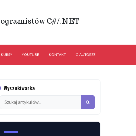
rogramistów C#/.NET
KURSY
YOUTUBE
KONTAKT
O AUTORZE
Wyszukiwarka