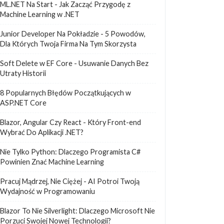
ML.NET Na Start - Jak Zacząć Przygodę z
Machine Learning w .NET
Junior Developer Na Pokładzie - 5 Powodów,
Dla Których Twoja Firma Na Tym Skorzysta
Soft Delete w EF Core - Usuwanie Danych Bez
Utraty Historii
8 Popularnych Błędów Początkujących w
ASP.NET Core
Blazor, Angular Czy React - Który Front-end
Wybrać Do Aplikacji .NET?
Nie Tylko Python: Dlaczego Programista C#
Powinien Znać Machine Learning
Pracuj Mądrzej, Nie Ciężej - AI Potroi Twoją
Wydajność w Programowaniu
Blazor To Nie Silverlight: Dlaczego Microsoft Nie
Porzuci Swojej Nowej Technologii?