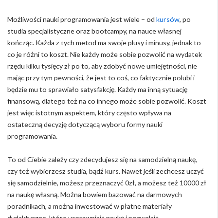
Możliwości nauki programowania jest wiele – od
kursów
, po
studia specjalistyczne oraz bootcampy, na nauce własnej
kończąc. Każda z tych metod ma swoje plusy i minusy, jednak to
co je różni to koszt. Nie każdy może sobie pozwolić na wydatek
rzędu kilku tysięcy zł po to, aby zdobyć nowe umiejętności, nie
mając przy tym pewności, że jest to coś, co faktycznie polubi i
będzie mu to sprawiało satysfakcję. Każdy ma inną sytuację
finansową, dlatego też na co innego może sobie pozwolić. Koszt
jest więc istotnym aspektem, który często wpływa na
ostateczną decyzję dotyczącą wyboru formy nauki
programowania.
To od Ciebie zależy czy zdecydujesz się na samodzielną naukę,
czy też wybierzesz studia, bądź kurs. Nawet jeśli zechcesz uczyć
się samodzielnie, możesz przeznaczyć 0zł, a możesz też 10000 zł
na naukę własną. Można bowiem bazować na darmowych
poradnikach, a można inwestować w płatne materiały
dydaktyczne, które usprawniają naukę i pozwalają