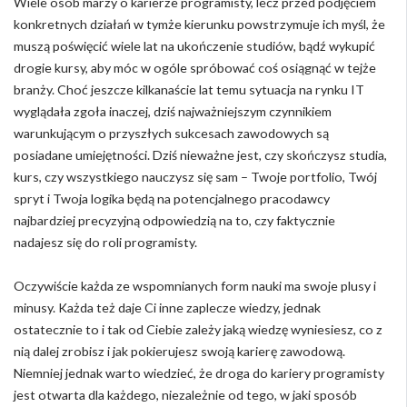
Wiele osób marzy o karierze programisty, lecz przed podjęciem
konkretnych działań w tymże kierunku powstrzymuje ich myśl, że
muszą poświęcić wiele lat na ukończenie studiów, bądź wykupić
drogie kursy, aby móc w ogóle spróbować coś osiągnąć w tejże
branży. Choć jeszcze kilkanaście lat temu sytuacja na rynku IT
wyglądała zgoła inaczej, dziś najważniejszym czynnikiem
warunkującym o przyszłych sukcesach zawodowych są
posiadane umiejętności. Dziś nieważne jest, czy skończysz studia,
kurs, czy wszystkiego nauczysz się sam – Twoje portfolio, Twój
spryt i Twoja logika będą na potencjalnego pracodawcy
najbardziej precyzyjną odpowiedzią na to, czy faktycznie
nadajesz się do roli programisty.
Oczywiście każda ze wspomnianych form nauki ma swoje plusy i
minusy. Każda też daje Ci inne zaplecze wiedzy, jednak
ostatecznie to i tak od Ciebie zależy jaką wiedzę wyniesiesz, co z
nią dalej zrobisz i jak pokierujesz swoją karierę zawodową.
Niemniej jednak warto wiedzieć, że droga do kariery programisty
jest otwarta dla każdego, niezależnie od tego, w jaki sposób