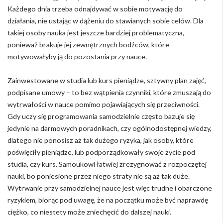
Każdego dnia trzeba odnajdywać w sobie motywację do
działania, nie ustając w dążeniu do stawianych sobie celów. Dla
takiej osoby nauka jest jeszcze bardziej problematyczna,
ponieważ brakuje jej zewnętrznych bodźców, które
motywowałyby ją do pozostania przy nauce.
Zainwestowane w studia lub kurs pieniądze, sztywny plan zajęć,
podpisane umowy – to bez wątpienia czynniki, które zmuszają do
wytrwałości w nauce pomimo pojawiających się przeciwności.
Gdy uczy się programowania samodzielnie często bazuje się
jedynie na darmowych poradnikach, czy ogólnodostępnej wiedzy,
dlatego nie ponosisz aż tak dużego ryzyka, jak osoby, które
poświęciły pieniądze, lub podporządkowały swoje życie pod
studia, czy kurs. Samoukowi łatwiej zrezygnować z rozpoczętej
nauki, bo poniesione przez niego straty nie są aż tak duże.
Wytrwanie przy samodzielnej nauce jest więc trudne i obarczone
ryzykiem, biorąc pod uwagę, że na początku może być naprawdę
ciężko, co niestety może zniechęcić do dalszej nauki.