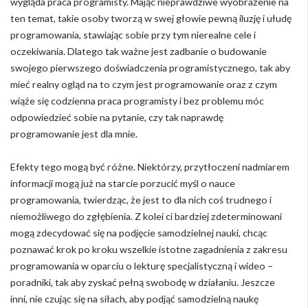
wygląda praca programisty. Mając nieprawdziwe wyobrażenie na
ten temat, takie osoby tworzą w swej głowie pewną iluzję i ułudę
programowania, stawiając sobie przy tym nierealne cele i
oczekiwania. Dlatego tak ważne jest zadbanie o budowanie
swojego pierwszego doświadczenia programistycznego, tak aby
mieć realny ogląd na to czym jest programowanie oraz z czym
wiąże się codzienna praca programisty i bez problemu móc
odpowiedzieć sobie na pytanie, czy tak naprawdę
programowanie jest dla mnie.
Efekty tego mogą być różne. Niektórzy, przytłoczeni nadmiarem
informacji mogą już na starcie porzucić myśl o nauce
programowania, twierdząc, że jest to dla nich coś trudnego i
niemożliwego do zgłębienia. Z kolei ci bardziej zdeterminowani
mogą zdecydować się na podjęcie samodzielnej nauki, chcąc
poznawać krok po kroku wszelkie istotne zagadnienia z zakresu
programowania w oparciu o lekturę specjalistyczną i wideo –
poradniki, tak aby zyskać pełną swobodę w działaniu. Jeszcze
inni, nie czując się na siłach, aby podjąć samodzielną naukę