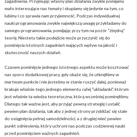
zagadnienia. Przyjmując własny plan działania zwykle pomijamy
mało interesujące nas tematy i skupiamy się jedynie na tym, co
lubimy i co sprawia nam przyjemność. Podczas indywidualnej
nauki programowania zwykle największą uwagę przykładamy do
samego programowania, pomijając przy tym na pozór "zbędną"
teorię. Niestety takie podejście może przyczynić się do
pominięcia istotnych zagadnień mających wpływ na jakość i
skuteczność naszych działań.
Czasem pominięcie jednego istotnego aspektu może kosztować
nas sporo dodatkowej pracy, gdy okaże się, że utknęliśmy w
martwym punkcie i nie jesteśmy w stanie ruszyć dalej, ponieważ
brakuje właśnie tego jednego elementu całej "układanki", którym
jest właśnie ta wiedza teoretyczna, którą wcześniej pominęliśmy.
Dlatego tak ważne jest, aby przyjąć pewną strategię i ustalić
pewien plan działania, tak aby z jednej strony przybliżać się stale
do osiągnięcia pełnej samodzielności, a z drugiej mieć pewien
punkt odniesienia, który uchroni nas podczas codziennej nauki
przed pominięciem ważnych zagadnień.