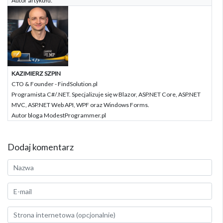
Autor artykułu:
KAZIMIERZ SZPIN
CTO & Founder - FindSolution.pl
Programista C#/.NET. Specjalizuje się w Blazor, ASP.NET Core, ASP.NET
MVC, ASP.NET Web API, WPF oraz Windows Forms.
Autor bloga ModestProgrammer.pl
Dodaj komentarz