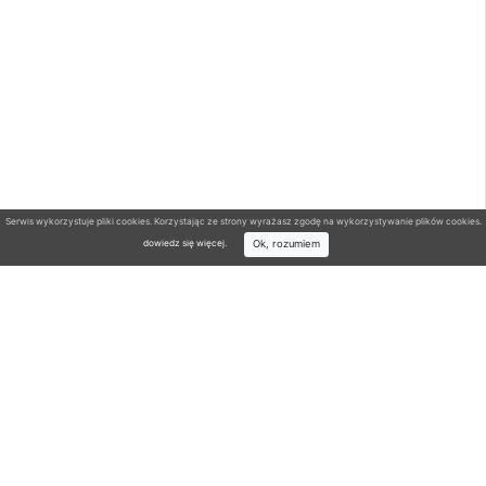
Serwis wykorzystuje pliki cookies. Korzystając ze strony wyrażasz zgodę na wykorzystywanie plików cookies.
Ok, rozumiem
dowiedz się więcej
.
Wyszukiwarka