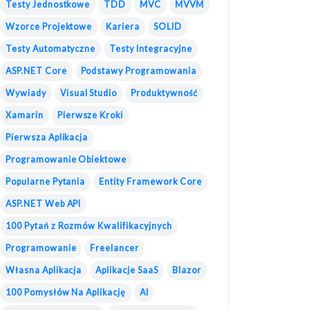
Testy Jednostkowe
TDD
MVC
MVVM
Wzorce Projektowe
Kariera
SOLID
Testy Automatyczne
Testy Integracyjne
ASP.NET Core
Podstawy Programowania
Wywiady
Visual Studio
Produktywność
Xamarin
Pierwsze Kroki
Pierwsza Aplikacja
Programowanie Obiektowe
Popularne Pytania
Entity Framework Core
ASP.NET Web API
100 Pytań z Rozmów Kwalifikacyjnych
Programowanie
Freelancer
Własna Aplikacja
Aplikacje SaaS
Blazor
100 Pomysłów Na Aplikację
AI