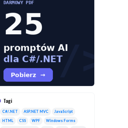
Tagi
C#/.NET
ASP.NET MVC
JavaScript
HTML
CSS
WPF
Windows Forms