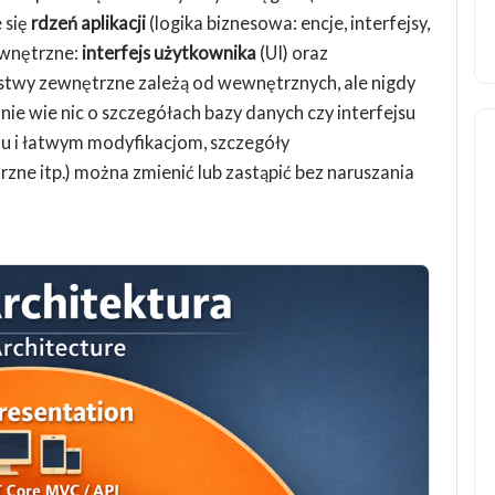
 się
rdzeń aplikacji
(logika biznesowa: encje, interfejsy,
ewnętrzne:
interfejs użytkownika
(UI) oraz
rstwy zewnętrzne zależą od wewnętrznych, ale nigdy
ie wie nic o szczegółach bazy danych czy interfejsu
iu i łatwym modyfikacjom, szczegóły
zne itp.) można zmienić lub zastąpić bez naruszania