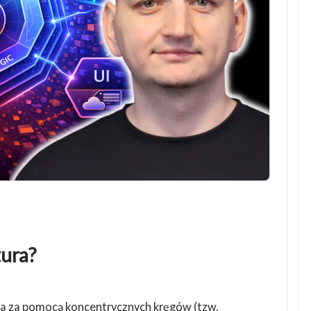
tura?
na za pomocą koncentrycznych kręgów (tzw.