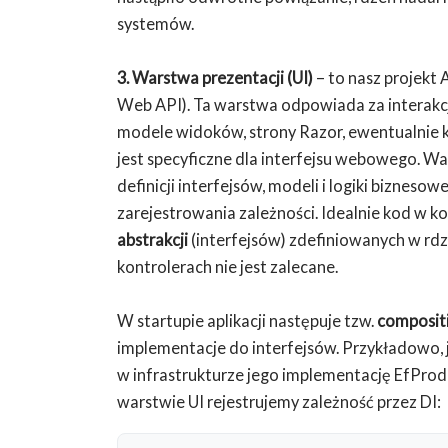
systemów.
3. Warstwa prezentacji (UI)
– to nasz projekt 
Web API). Ta warstwa odpowiada za interakcj
modele widoków, strony Razor, ewentualnie k
jest specyficzne dla interfejsu webowego. W
definicji interfejsów, modeli i logiki biznesowej
zarejestrowania zależności. Idealnie kod w ko
abstrakcji
(interfejsów) zdefiniowanych w rdz
kontrolerach nie jest zalecane.
W startupie aplikacji następuje tzw.
composit
implementacje do interfejsów. Przykładowo, j
w infrastrukturze jego implementację EfProd
warstwie UI rejestrujemy zależność przez DI: