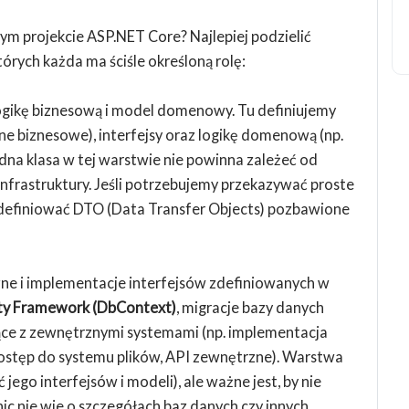
m projekcie ASP.NET Core? Najlepiej podzielić
których każda ma ściśle określoną rolę:
ogikę biznesową i model domenowy. Tu definiujemy
e biznesowe), interfejsy oraz logikę domenową (np.
dna klasa w tej warstwie nie powinna zależeć od
nfrastruktury. Jeśli potrzebujemy przekazywać proste
definiować DTO (Data Transfer Objects) pozbawione
zne i implementacje interfejsów zdefiniowanych w
ty Framework (DbContext)
, migracje bazy danych
jące z zewnętrznymi systemami (np. implementacja
dostęp do systemu plików, API zewnętrzne). Warstwa
jego interfejsów i modeli), ale ważne jest, by nie
ic nie wie o szczegółach baz danych czy innych