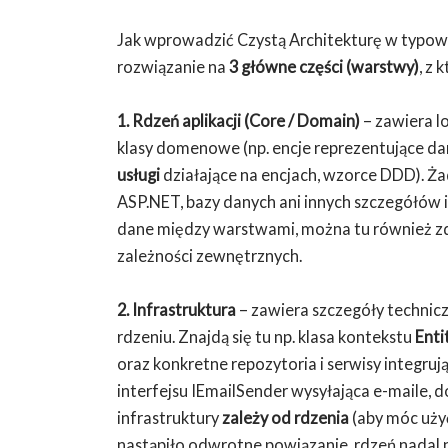
Jak wprowadzić Czystą Architekturę w typowy
rozwiązanie na
3 główne części (warstwy)
, z 
1. Rdzeń aplikacji (Core / Domain)
– zawiera l
klasy domenowe (np. encje reprezentujące dan
usługi
działające na encjach, wzorce DDD). Ża
ASP.NET, bazy danych ani innych szczegółów i
dane między warstwami, można tu również z
zależności zewnętrznych.
2. Infrastruktura
– zawiera szczegóły technic
rdzeniu. Znajdą się tu np. klasa kontekstu
Enti
oraz konkretne repozytoria i serwisy integru
interfejsu IEmailSender wysyłająca e-maile, 
infrastruktury
zależy od rdzenia
(aby móc użyć 
nastąpiło odwrotne powiązanie, rdzeń nadal n