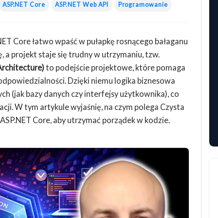
ASP.NET Core
ASP.NET Web API
Programowanie
NET Core łatwo wpaść w pułapkę rosnącego bałaganu
, a projekt staje się trudny w utrzymaniu, tzw.
Architecture)
to podejście projektowe, które pomaga
dpowiedzialności. Dzięki niemu logika biznesowa
 (jak bazy danych czy interfejsy użytkownika), co
acji. W tym artykule wyjaśnię, na czym polega Czysta
h ASP.NET Core, aby utrzymać porządek w kodzie.