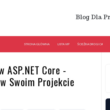
Blog Dla P
STRONA GŁÓWNA
LISTA VIP
ŚCIEŻKA DROGI C#
 w ASP.NET Core -
 w Swoim Projekcie