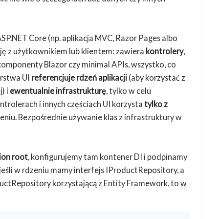
ASP.NET Core (np. aplikacja MVC, Razor Pages albo
ę z użytkownikiem lub klientem: zawiera
kontrolery
,
omponenty Blazor czy minimal APIs, wszystko, co
arstwa UI
referencjuje rdzeń aplikacji
(aby korzystać z
) i
ewentualnie infrastrukturę
, tylko w celu
ntrolerach i innych częściach UI korzysta
tylko z
eniu. Bezpośrednie używanie klas z infrastruktury w
ion root
, konfigurujemy tam kontener DI i podpinamy
eśli w rdzeniu mamy interfejs IProductRepository, a
uctRepository korzystającą z Entity Framework, to w