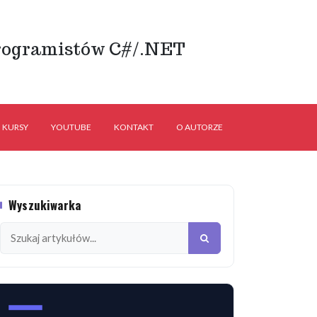
rogramistów C#/.NET
KURSY
YOUTUBE
KONTAKT
O AUTORZE
Wyszukiwarka