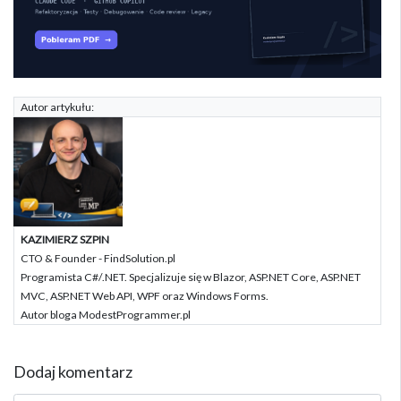
Autor artykułu:
KAZIMIERZ SZPIN
CTO & Founder - FindSolution.pl
Programista C#/.NET. Specjalizuje się w Blazor, ASP.NET Core, ASP.NET
MVC, ASP.NET Web API, WPF oraz Windows Forms.
Autor bloga ModestProgrammer.pl
Dodaj komentarz