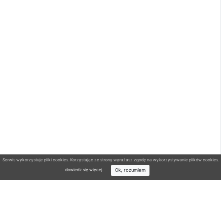
Serwis wykorzystuje pliki cookies. Korzystając ze strony wyrażasz zgodę na wykorzystywanie plików cookies.
Ok, rozumiem
dowiedz się więcej
.