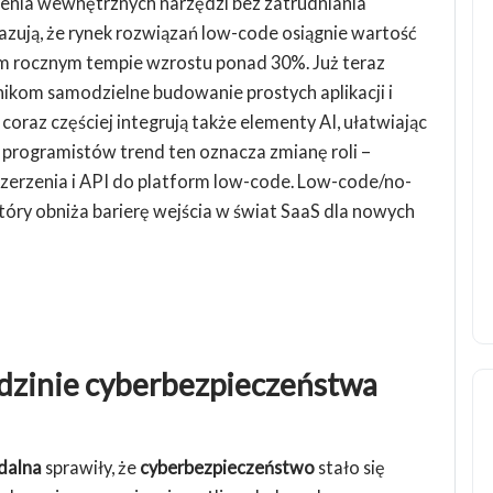
enia wewnętrznych narzędzi bez zatrudniania
zują, że rynek rozwiązań low-code osiągnie wartość
ym rocznym tempie wzrostu ponad 30%. Już teraz
ikom samodzielne budowanie prostych aplikacji i
raz częściej integrują także elementy AI, ułatwiając
 programistów trend ten oznacza zmianę roli –
zerzenia i API do platform low-code. Low-code/no-
który obniża barierę wejścia w świat SaaS dla nowych
edzinie cyberbezpieczeństwa
dalna
sprawiły, że
cyberbezpieczeństwo
stało się