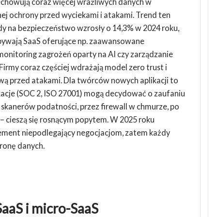
echowują coraz więcej wrażliwych danych w
nej ochrony przed wyciekami i atakami. Trend ten
dy na bezpieczeństwo wzrosły o 14,3% w 2024 roku,
bywają SaaS oferujące np. zaawansowane
monitoring zagrożeń oparty na AI czy zarządzanie
Firmy coraz częściej wdrażają model zero trust i
wą przed atakami. Dla twórców nowych aplikacji to
kacje (SOC 2, ISO 27001) mogą decydować o zaufaniu
d skanerów podatności, przez firewall w chmurze, po
– cieszą się rosnącym popytem. W 2025 roku
lement niepodlegający negocjacjom, zatem każdy
ronę danych.
 SaaS i micro-SaaS