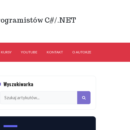
rogramistów C#/.NET
KURSY
YOUTUBE
KONTAKT
O AUTORZE
Wyszukiwarka