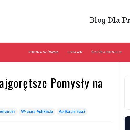
Blog Dla P
STRONA GŁÓWNA
LISTA VIP
ŚCIEŻKA DROGI C#
ajgorętsze Pomysły na
eelancer
Własna Aplikacja
Aplikacje SaaS