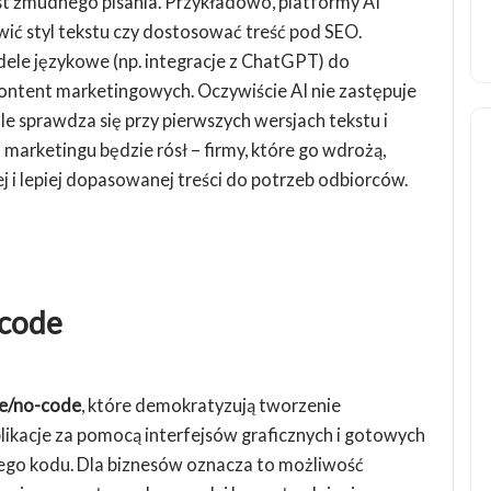
iast żmudnego pisania. Przykładowo, platformy AI
ić styl tekstu czy dostosować treść pod SEO.
dele językowe (np. integracje z ChatGPT) do
ntent marketingowych. Oczywiście AI nie zastępuje
le sprawdza się przy pierwszych wersjach tekstu i
 marketingu będzie rósł – firmy, które go wdrożą,
j i lepiej dopasowanej treści do potrzeb odbiorców.
-code
e/no-code
, które demokratyzują tworzenie
kacje za pomocą interfejsów graficznych i gotowych
ego kodu. Dla biznesów oznacza to możliwość