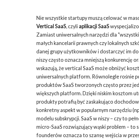
Nie wszystkie startupy muszą celować w ma
Vertical SaaS
, czyli
aplikacji SaaS
wyspecjalizo
Zamiast uniwersalnych narzędzi dla "wszystkic
małych kancelarii prawnych czy lokalnych szkó
danej grupy użytkowników i dostarczyć im dop
niszy często oznacza mniejszą konkurencję o
wskazują, że vertical SaaS może obniżyć kosz
uniwersalnych platform. Równolegle rośnie po
produktów SaaS tworzonych często przez jed
większych platform. Dzięki niskim kosztom utrz
produkty potrafią być zaskakująco dochodo
konkretny aspekt w popularnym narzędziu (np.
modelu subskrypcji. SaaS w niszy – czy to peł
micro-SaaS rozwiązujący wąski problem – to s
founderów oznacza to szansę wejścia w prze