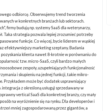
sowego odbiorcę. Obserwujemy trend tworzenia
wanych w konkretnych branżach lub sektorach.
h", firmy budują np. systemy SaaS dla weterynarzy,
ł. Taka strategia pozwala lepiej zrozumieć potrzeby
asowane funkcje. Co więcej, bycie liderem w wąskiej
raz efektywniejszy marketing szeptany. Badania
t pozyskania klienta nawet 8-krotnie w porównaniu do
pularność tzw. micro-SaaS, czyli bardzo małych
noosobowe zespoły, uzupełniających funkcjonalność
ymania i skupieniu na jednej funkcji, takie mikro-
we. Przykładem może być dodatek usprawniający
 integracja z określoną usługą) sprzedawany w
noprawny vertical SaaS dla konkretnej branży, czy mały
posób na wyróżnienie się na rynku. Dla developerów i
strzeń mniej zagospodarowaną przez gigantów, a