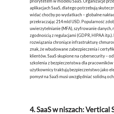
priorytetem w modelu SaaS. Organizacje prz
aplikacjach SaaS, dlatego potrzebują skutecz
widać choćby po wydatkach – globalne nakła
przekraczając 214 mld USD. Popularność zdo
uwierzytelnianie (MFA), szyfrowanie danych, 
zgodnością z regulacjami (GDPR, HIPAA itp.). 
rozwiązania chroniące infrastrukturę chmuro
znak, że wbudowane zabezpieczenia i certyfi
klientów. SaaS skupione na cybersecurity – o
szkolenia z bezpieczeństwa dla pracowników 
użytkownicy traktują bezpieczeństwo jako e
pomysł na SaaS musi uwzględniać solidną och
4. SaaS w niszach: Vertical