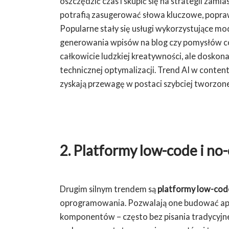
oszczędzić czas i skupić się na strategii zam
potrafią zasugerować słowa kluczowe, popraw
Popularne stały się usługi wykorzystujące mo
generowania wpisów na blog czy pomysłów co
całkowicie ludzkiej kreatywności, ale doskona
technicznej optymalizacji. Trend AI w content
zyskają przewagę w postaci szybciej tworzone
2. Platformy low-code i no
Drugim silnym trendem są
platformy low-cod
oprogramowania. Pozwalają one budować apli
komponentów – często bez pisania tradycyjn