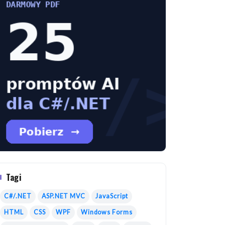
Tagi
C#/.NET
ASP.NET MVC
JavaScript
HTML
CSS
WPF
Windows Forms