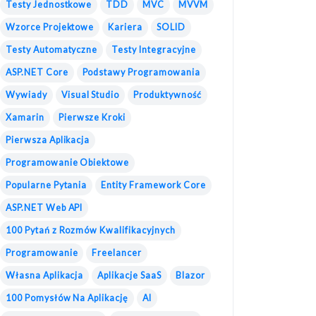
Testy Jednostkowe
TDD
MVC
MVVM
Wzorce Projektowe
Kariera
SOLID
Testy Automatyczne
Testy Integracyjne
ASP.NET Core
Podstawy Programowania
Wywiady
Visual Studio
Produktywność
Xamarin
Pierwsze Kroki
Pierwsza Aplikacja
Programowanie Obiektowe
Popularne Pytania
Entity Framework Core
ASP.NET Web API
100 Pytań z Rozmów Kwalifikacyjnych
Programowanie
Freelancer
Własna Aplikacja
Aplikacje SaaS
Blazor
100 Pomysłów Na Aplikację
AI