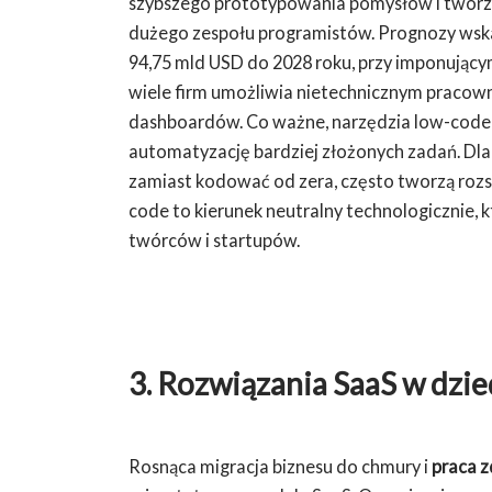
szybszego prototypowania pomysłów i tworz
dużego zespołu programistów. Prognozy wska
94,75 mld USD do 2028 roku, przy imponując
wiele firm umożliwia nietechnicznym pracown
dashboardów. Co ważne, narzędzia low-code co
automatyzację bardziej złożonych zadań. Dla
zamiast kodować od zera, często tworzą rozs
code to kierunek neutralny technologicznie, 
twórców i startupów.
3. Rozwiązania SaaS w dzi
Rosnąca migracja biznesu do chmury i
praca z