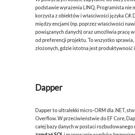
podstawie wyrażenia LINQ. Programista nie m
korzysta z obiektów i właściwości języka C#.
między encjami (np. poprzez właściwości naw
powiązanych danych) oraz umożliwia pracę w
od preferencji projektu. To wszystko sprawia,
złożonych, gdzie istotna jest produktywność 
Dapper
Dapper to ultralekki micro-ORM dla .NET, stw
Overflow. W przeciwieństwie do EF Core, Dap
całej bazy danych w postaci rozbudowanego
zapytań SQL
i mapowanie wyników bezpośrednio