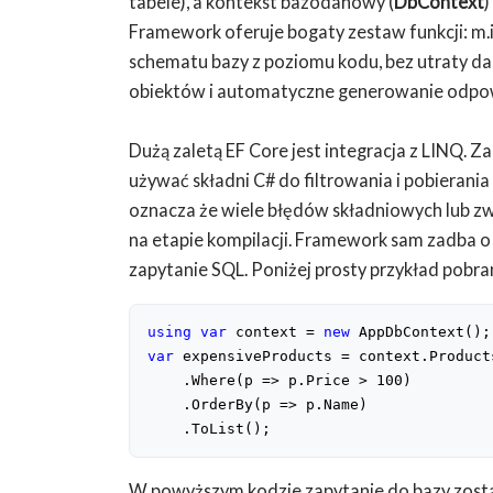
tabele), a kontekst bazodanowy (
DbContext
)
Framework oferuje bogaty zestaw funkcji: m.
schematu bazy z poziomu kodu, bez utraty da
obiektów i automatyczne generowanie odpowi
Dużą zaletą EF Core jest integracja z LINQ. 
używać składni C# do filtrowania i pobierani
oznacza że wiele błędów składniowych lub z
na etapie kompilacji. Framework sam zadba 
zapytanie SQL. Poniżej prosty przykład pobra
using
var
 context = 
new
 AppDbContext();
var
 expensiveProducts = context.Product
    .Where(p => p.Price > 
100
)
    .OrderBy(p => p.Name)
    .ToList();
W powyższym kodzie zapytanie do bazy zost