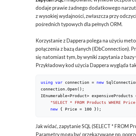
dodaje prawie żadnego dodatkowego narzutu
z wysokiej wydajności, zwłaszcza przy odczyc
pośrednich typowych dla pełnych ORM.
Korzystanie z Dappera polega na użyciu meto
połączenia z bazą danych (IDbConnection). Pr
się natomiast tym, by wyniki zapytania z baz
Przykładowy kod użycia Dappera wygląda tak
using
var
 connection = 
new
 SqlConnectio
connection.Open();
IEnumerable<Product> expensiveProducts 
"SELECT * FROM Products WHERE Price
new
 { Price = 
100
 });
Jak widać, zapytanie SQL (SELECT * FROM Prod
Parametry mogą być przekazywane np. poprze