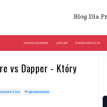
Blog Dla P
STRONA GŁÓWNA
LISTA VIP
ŚCIEŻKA DROGI C#
re vs Dapper - Który
amework Core
Programowanie