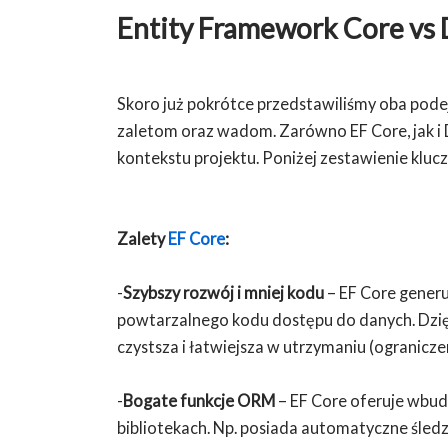
Entity Framework Core vs 
Skoro już pokrótce przedstawiliśmy oba podej
zaletom oraz wadom. Zarówno EF Core, jak i
kontekstu projektu. Poniżej zestawienie klu
Zalety
EF Core
:
-
Szybszy rozwój i mniej kodu
– EF Core generu
powtarzalnego kodu dostępu do danych. Dzięk
czystsza i łatwiejsza w utrzymaniu (ograniczen
-
Bogate funkcje ORM
– EF Core oferuje wbud
bibliotekach. Np. posiada automatyczne śled