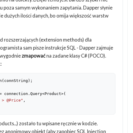
 poza samym wykonaniem zapytania. Dapper słynie
ie dużych ilości danych, bo omija większość warstw
d rozszerzających (extension methods) dla
ogramista sam pisze instrukcje SQL - Dapper zajmuje
y wygodnie
zmapować
na zadane klasy C# (POCO).
:
n(connString);
= connection.Query<Product>(
 > @Price"
,
ucts...) zostało tu wpisane ręcznie w kodzie.
z anonimowy obiekt (aby zapobiec SQL Injection