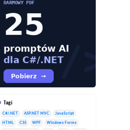
Tagi
C#/.NET
ASP.NET MVC
JavaScript
HTML
CSS
WPF
Windows Forms