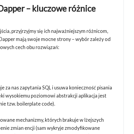
Dapper – kluczowe różnice
ścia, przyjrzyjmy się ich najważniejszym różnicom,
 Dapper mają swoje mocne strony – wybór zależy od
czowych cech obu rozwiązań:
je za nas zapytania SQL i usuwa konieczność pisania
i wysokiemu poziomowi abstrakcji aplikacja jest
ie tzw. boilerplate code).
owane mechanizmy, których brakuje w lżejszych
zenie zmian encji (sam wykryje zmodyfikowane