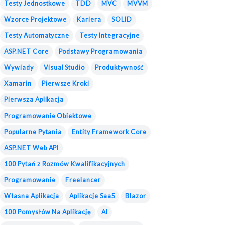
Testy Jednostkowe
TDD
MVC
MVVM
Wzorce Projektowe
Kariera
SOLID
Testy Automatyczne
Testy Integracyjne
ASP.NET Core
Podstawy Programowania
Wywiady
Visual Studio
Produktywność
Xamarin
Pierwsze Kroki
Pierwsza Aplikacja
Programowanie Obiektowe
Popularne Pytania
Entity Framework Core
ASP.NET Web API
100 Pytań z Rozmów Kwalifikacyjnych
Programowanie
Freelancer
Własna Aplikacja
Aplikacje SaaS
Blazor
100 Pomysłów Na Aplikację
AI