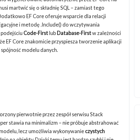
usi martwić się o składnię SQL – zamiast tego
 Dodatkowo EF Core oferuje wsparcie dla relacji
igacyjne i metodę .Include() do wczytywania
 podejściu
Code-First
lub
Database-First
w zależności
 że EF Core znakomicie przyspiesza tworzenie aplikacji
i spójność modelu danych.
orzony pierwotnie przez zespół serwisu Stack
per stawia na minimalizm – nie próbuje abstrahować
 modelu, lecz umożliwia wykonywanie
czystych
 na obiekty. Dzięki temu jest bardzo szybki i nie