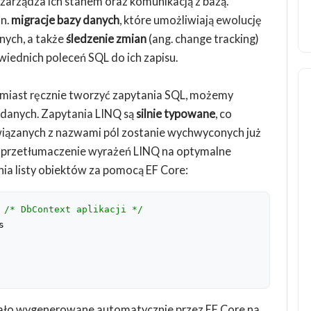
 zarządza ich stanem oraz komunikacją z bazą.
in.
migracje bazy danych
, które umożliwiają ewolucję
nych, a także
śledzenie zmian
(ang. change tracking)
ednich poleceń SQL do ich zapisu.
Zamiast ręcznie tworzyć zapytania SQL, możemy
a danych. Zapytania LINQ są
silnie typowane
, co
wiązanych z nazwami pól zostanie wychwyconych już
o przetłumaczenie wyrażeń LINQ na optymalne
nia listy obiektów za pomocą EF Core:
 
/* DbContext aplikacji */
s
ało wygenerowane automatycznie przez EF Core na