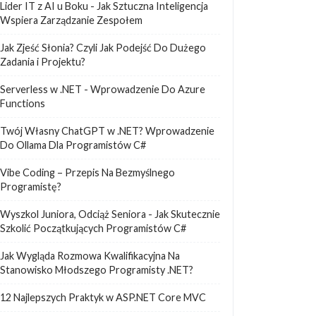
Lider IT z AI u Boku - Jak Sztuczna Inteligencja
Wspiera Zarządzanie Zespołem
Jak Zjeść Słonia? Czyli Jak Podejść Do Dużego
Zadania i Projektu?
Serverless w .NET - Wprowadzenie Do Azure
Functions
Twój Własny ChatGPT w .NET? Wprowadzenie
Do Ollama Dla Programistów C#
Vibe Coding – Przepis Na Bezmyślnego
Programistę?
Wyszkol Juniora, Odciąż Seniora - Jak Skutecznie
Szkolić Początkujących Programistów C#
Jak Wygląda Rozmowa Kwalifikacyjna Na
Stanowisko Młodszego Programisty .NET?
12 Najlepszych Praktyk w ASP.NET Core MVC