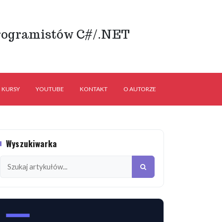
rogramistów C#/.NET
KURSY
YOUTUBE
KONTAKT
O AUTORZE
Wyszukiwarka