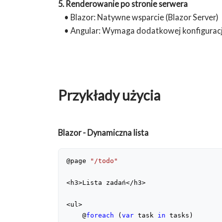
5. Renderowanie po stronie serwera
• Blazor: Natywne wsparcie (Blazor Server)
• Angular: Wymaga dodatkowej konfiguracji 
Przykłady użycia
Blazor - Dynamiczna lista
@page 
"/todo"
<h3>Lista zadań</h3>
<ul>
    @
foreach
 (
var
 task 
in
 tasks)