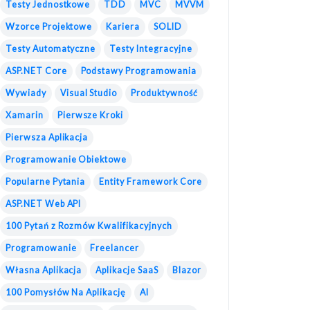
Testy Jednostkowe
TDD
MVC
MVVM
Wzorce Projektowe
Kariera
SOLID
Testy Automatyczne
Testy Integracyjne
ASP.NET Core
Podstawy Programowania
Wywiady
Visual Studio
Produktywność
Xamarin
Pierwsze Kroki
Pierwsza Aplikacja
Programowanie Obiektowe
Popularne Pytania
Entity Framework Core
ASP.NET Web API
100 Pytań z Rozmów Kwalifikacyjnych
Programowanie
Freelancer
Własna Aplikacja
Aplikacje SaaS
Blazor
100 Pomysłów Na Aplikację
AI