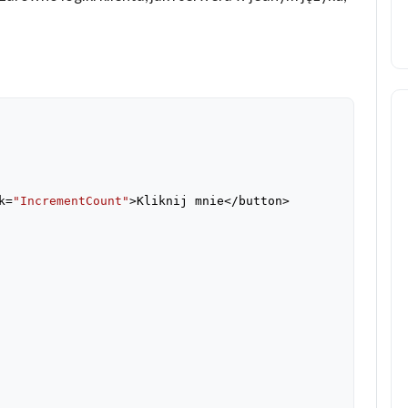
k=
"IncrementCount"
>Kliknij mnie</button>