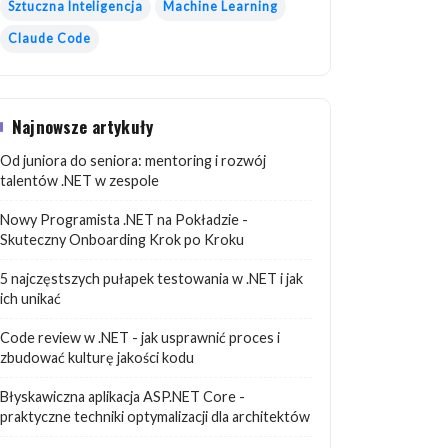
Sztuczna Inteligencja
Machine Learning
Claude Code
Najnowsze artykuły
Od juniora do seniora: mentoring i rozwój
talentów .NET w zespole
Nowy Programista .NET na Pokładzie -
Skuteczny Onboarding Krok po Kroku
5 najczęstszych pułapek testowania w .NET i jak
ich unikać
Code review w .NET - jak usprawnić proces i
zbudować kulturę jakości kodu
Błyskawiczna aplikacja ASP.NET Core -
praktyczne techniki optymalizacji dla architektów