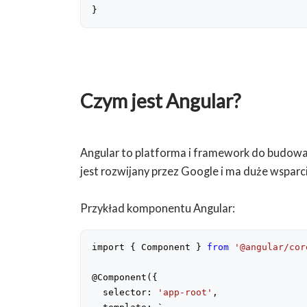
}
Czym jest Angular?
Angular to platforma i framework do budowani
jest rozwijany przez Google i ma duże wsparc
Przykład komponentu Angular:
import { Component } 
from
'@angular/cor
@Component({
  selector: 
'app-root'
,