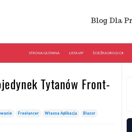
Blog Dla P
STRONA GŁÓWNA
LISTA VIP
ŚCIEŻKA DROGI C#
ojedynek Tytanów Front-
owanie
Freelancer
Własna Aplikacja
Blazor