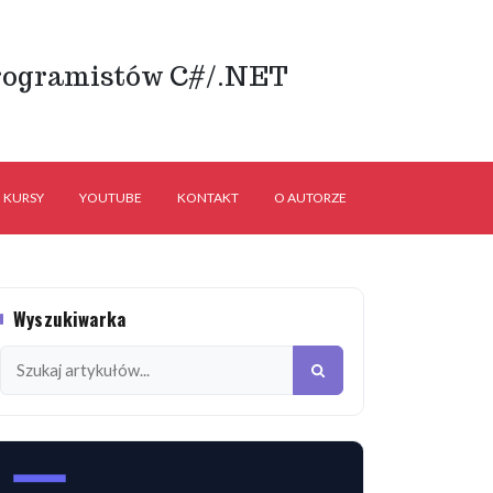
rogramistów C#/.NET
KURSY
YOUTUBE
KONTAKT
O AUTORZE
Wyszukiwarka