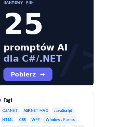
Tagi
C#/.NET
ASP.NET MVC
JavaScript
HTML
CSS
WPF
Windows Forms