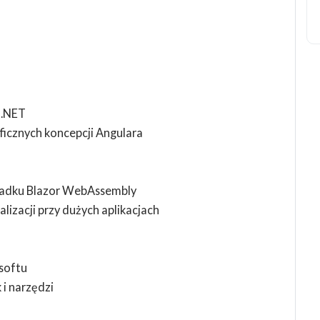
 .NET
icznych koncepcji Angulara
ypadku Blazor WebAssembly
zacji przy dużych aplikacjach
softu
 i narzędzi