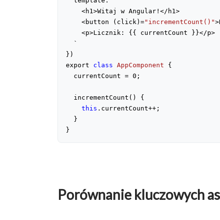
  template: `
    <h1>Witaj w Angular!</h1>
    <button (click)=
"incrementCount()"
>
    <p>Licznik: {{ currentCount }}</p>
  `
})
export 
class
AppComponent
 {
  currentCount = 
0
;
  incrementCount() {
this
.currentCount++;
  }
}
Porównanie kluczowych a