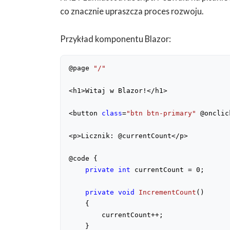
co znacznie upraszcza proces rozwoju.
Przykład komponentu Blazor:
@page 
"/"
<h1>Witaj w Blazor!</h1>
<button 
class
=
"btn btn-primary"
 @onclic
<p>Licznik: @currentCount</p>
@code {
private
int
 currentCount = 
0
;
private
void
IncrementCount
(
)
{
        currentCount++;
    }