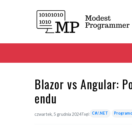
Blazor vs Angular: P
endu
C#/.NET
Program
czwartek, 5 grudnia 2024
Tagi: