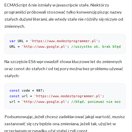
ECMAScript 6 nie istniały w javascripcie stałe. Niektórzy
programiści próbowali stosować tylko konwencję pisząc nazwy
stałych dużymi literami, ale wtedy stałe nie różniły się niczym od
zmiennych.
var
 URL = 
'https://www.modestprogrammer.pl'
;

URL = 
'http://www.google.pl'
; 
//wszystko ok, brak błędu.
Na szczęście ES6 wprowadził słowa kluczowe let do zmiennych
oraz const do stałych i od tej pory można bez problemu używać
stałych:
const
 code = 
987
const
 url = 
'https://www.modestprogrammer.pl'
;

url = 
'http://www.google.pl'
; 
//błąd, ponieważ nie można zm
Podsumowując, jeżeli chcesz zadeklarować jakąś wartość, musisz
zastanowić się czy będzie ona zmieniana, jeżeli tak, użyj let w
przeciwnym przypadku użyj stałej czyli const.