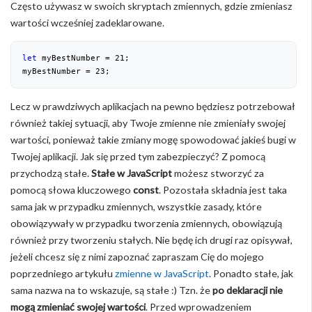
Często używasz w swoich skryptach zmiennych, gdzie zmieniasz
wartości wcześniej zadeklarowane.
let
 myBestNumber = 
21
;

myBestNumber = 
23
;
Lecz w prawdziwych aplikacjach na pewno będziesz potrzebował
również takiej sytuacji, aby Twoje zmienne nie zmieniały swojej
wartości, ponieważ takie zmiany mogę spowodować jakieś bugi w
Twojej aplikacji. Jak się przed tym zabezpieczyć? Z pomocą
przychodzą stałe.
Stałe w JavaScript
możesz stworzyć za
pomocą słowa kluczowego
const
. Pozostała składnia jest taka
sama jak w przypadku zmiennych, wszystkie zasady, które
obowiązywały w przypadku tworzenia zmiennych, obowiązują
również przy tworzeniu stałych. Nie będę ich drugi raz opisywał,
jeżeli chcesz się z nimi zapoznać zapraszam Cię do mojego
poprzedniego artykułu
zmienne w JavaScript
. Ponadto stałe, jak
sama nazwa na to wskazuje, są stałe :) Tzn. że
po deklaracji nie
mogą zmieniać swojej wartości
. Przed wprowadzeniem