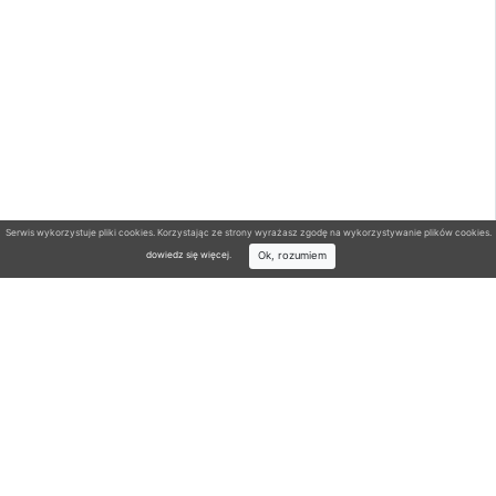
Serwis wykorzystuje pliki cookies. Korzystając ze strony wyrażasz zgodę na wykorzystywanie plików cookies.
Ok, rozumiem
dowiedz się więcej
.
Wyszukiwarka