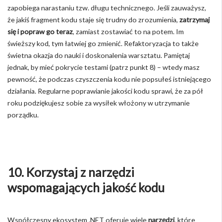
zapobiega narastaniu tzw. długu technicznego. Jeśli zauważysz,
że jakiś fragment kodu staje się trudny do zrozumienia,
zatrzymaj
się i popraw go teraz
, zamiast zostawiać to na potem. Im
świeższy kod, tym łatwiej go zmienić. Refaktoryzacja to także
świetna okazja do nauki i doskonalenia warsztatu. Pamiętaj
jednak, by mieć pokrycie testami (patrz punkt 8) – wtedy masz
pewność, że podczas czyszczenia kodu nie popsułeś istniejącego
działania. Regularne poprawianie jakości kodu sprawi, że za pół
roku podziękujesz sobie za wysiłek włożony w utrzymanie
porządku.
10. Korzystaj z narzędzi
wspomagających jakość kodu
Współczesny ekosystem .NET oferuje wiele
narzędzi
, które