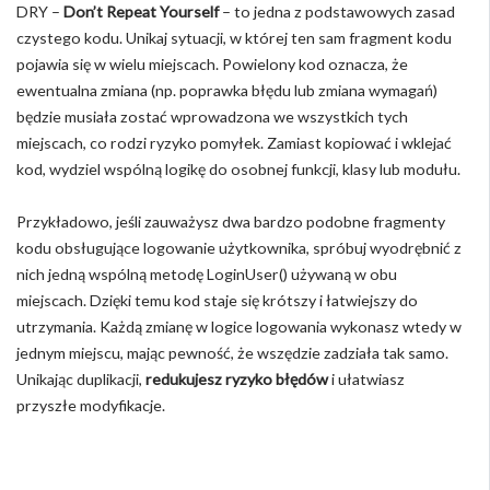
DRY –
Don’t Repeat Yourself
– to jedna z podstawowych zasad
czystego kodu. Unikaj sytuacji, w której ten sam fragment kodu
pojawia się w wielu miejscach. Powielony kod oznacza, że
ewentualna zmiana (np. poprawka błędu lub zmiana wymagań)
będzie musiała zostać wprowadzona we wszystkich tych
miejscach, co rodzi ryzyko pomyłek. Zamiast kopiować i wklejać
kod, wydziel wspólną logikę do osobnej funkcji, klasy lub modułu.
Przykładowo, jeśli zauważysz dwa bardzo podobne fragmenty
kodu obsługujące logowanie użytkownika, spróbuj wyodrębnić z
nich jedną wspólną metodę LoginUser() używaną w obu
miejscach. Dzięki temu kod staje się krótszy i łatwiejszy do
utrzymania. Każdą zmianę w logice logowania wykonasz wtedy w
jednym miejscu, mając pewność, że wszędzie zadziała tak samo.
Unikając duplikacji,
redukujesz ryzyko błędów
i ułatwiasz
przyszłe modyfikacje.