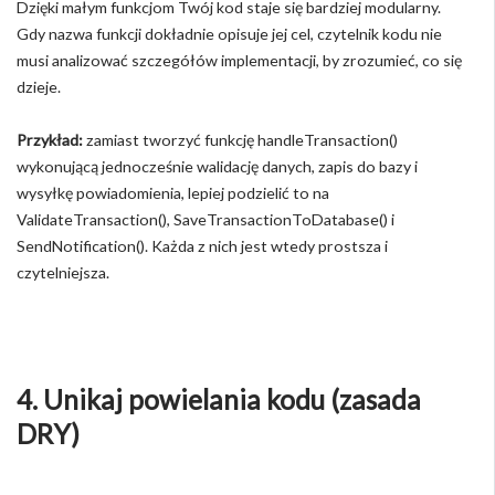
Dzięki małym funkcjom Twój kod staje się bardziej modularny.
Gdy nazwa funkcji dokładnie opisuje jej cel, czytelnik kodu nie
musi analizować szczegółów implementacji, by zrozumieć, co się
dzieje.
Przykład:
zamiast tworzyć funkcję handleTransaction()
wykonującą jednocześnie walidację danych, zapis do bazy i
wysyłkę powiadomienia, lepiej podzielić to na
ValidateTransaction(), SaveTransactionToDatabase() i
SendNotification(). Każda z nich jest wtedy prostsza i
czytelniejsza.
4. Unikaj powielania kodu (zasada
DRY)