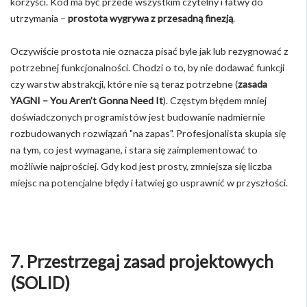
korzyści. Kod ma być przede wszystkim czytelny i łatwy do
utrzymania –
prostota wygrywa z przesadną finezją
.
Oczywiście prostota nie oznacza pisać byle jak lub rezygnować z
potrzebnej funkcjonalności. Chodzi o to, by nie dodawać funkcji
czy warstw abstrakcji, które nie są teraz potrzebne (
zasada
YAGNI – You Aren’t Gonna Need It
). Częstym błędem mniej
doświadczonych programistów jest budowanie nadmiernie
rozbudowanych rozwiązań "na zapas". Profesjonalista skupia się
na tym, co jest wymagane, i stara się zaimplementować to
możliwie najprościej. Gdy kod jest prosty, zmniejsza się liczba
miejsc na potencjalne błędy i łatwiej go usprawnić w przyszłości.
7. Przestrzegaj zasad projektowych
(SOLID)