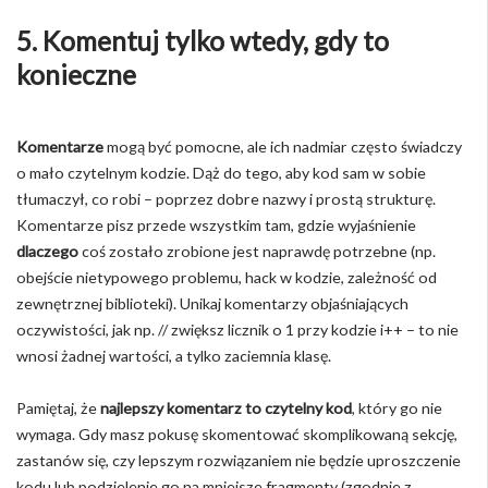
5. Komentuj tylko wtedy, gdy to
konieczne
Komentarze
mogą być pomocne, ale ich nadmiar często świadczy
o mało czytelnym kodzie. Dąż do tego, aby kod sam w sobie
tłumaczył, co robi – poprzez dobre nazwy i prostą strukturę.
Komentarze pisz przede wszystkim tam, gdzie wyjaśnienie
dlaczego
coś zostało zrobione jest naprawdę potrzebne (np.
obejście nietypowego problemu, hack w kodzie, zależność od
zewnętrznej biblioteki). Unikaj komentarzy objaśniających
oczywistości, jak np. // zwiększ licznik o 1 przy kodzie i++ – to nie
wnosi żadnej wartości, a tylko zaciemnia klasę.
Pamiętaj, że
najlepszy komentarz to czytelny kod
, który go nie
wymaga. Gdy masz pokusę skomentować skomplikowaną sekcję,
zastanów się, czy lepszym rozwiązaniem nie będzie uproszczenie
kodu lub podzielenie go na mniejsze fragmenty (zgodnie z