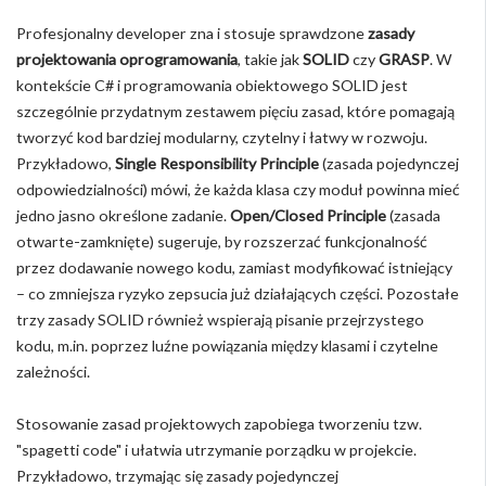
Profesjonalny developer zna i stosuje sprawdzone
zasady
projektowania oprogramowania
, takie jak
SOLID
czy
GRASP
. W
kontekście C# i programowania obiektowego SOLID jest
szczególnie przydatnym zestawem pięciu zasad, które pomagają
tworzyć kod bardziej modularny, czytelny i łatwy w rozwoju.
Przykładowo,
Single Responsibility Principle
(zasada pojedynczej
odpowiedzialności) mówi, że każda klasa czy moduł powinna mieć
jedno jasno określone zadanie.
Open/Closed Principle
(zasada
otwarte-zamknięte) sugeruje, by rozszerzać funkcjonalność
przez dodawanie nowego kodu, zamiast modyfikować istniejący
– co zmniejsza ryzyko zepsucia już działających części. Pozostałe
trzy zasady SOLID również wspierają pisanie przejrzystego
kodu, m.in. poprzez luźne powiązania między klasami i czytelne
zależności.
Stosowanie zasad projektowych zapobiega tworzeniu tzw.
"spagetti code" i ułatwia utrzymanie porządku w projekcie.
Przykładowo, trzymając się zasady pojedynczej