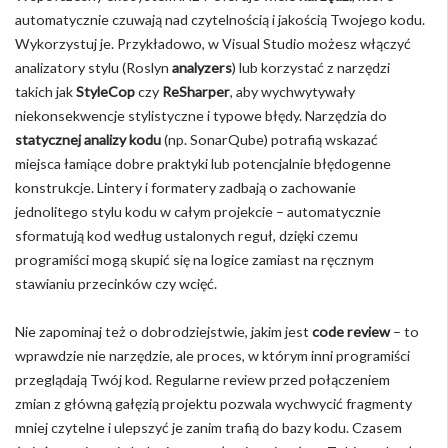
automatycznie czuwają nad czytelnością i jakością Twojego kodu.
Wykorzystuj je. Przykładowo, w Visual Studio możesz włączyć
analizatory stylu (Roslyn
analyzers
) lub korzystać z narzędzi
takich jak
StyleCop
czy
ReSharper
, aby wychwytywały
niekonsekwencje stylistyczne i typowe błędy. Narzędzia do
statycznej analizy kodu
(np. SonarQube) potrafią wskazać
miejsca łamiące dobre praktyki lub potencjalnie błędogenne
konstrukcje. Lintery i formatery zadbają o zachowanie
jednolitego stylu kodu w całym projekcie – automatycznie
sformatują kod według ustalonych reguł, dzięki czemu
programiści mogą skupić się na logice zamiast na ręcznym
stawianiu przecinków czy wcięć.
Nie zapominaj też o dobrodziejstwie, jakim jest
code review
– to
wprawdzie nie narzędzie, ale proces, w którym inni programiści
przeglądają Twój kod. Regularne review przed połączeniem
zmian z główną gałęzią projektu pozwala wychwycić fragmenty
mniej czytelne i ulepszyć je zanim trafią do bazy kodu. Czasem