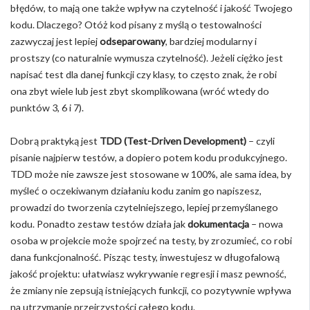
błędów, to mają one także wpływ na czytelność i jakość Twojego
kodu. Dlaczego? Otóż kod pisany z myślą o testowalności
zazwyczaj jest lepiej
odseparowany
, bardziej modularny i
prostszy (co naturalnie wymusza czytelność). Jeżeli ciężko jest
napisać test dla danej funkcji czy klasy, to często znak, że robi
ona zbyt wiele lub jest zbyt skomplikowana (wróć wtedy do
punktów 3, 6 i 7).
Dobrą praktyką jest
TDD (Test-Driven Development)
– czyli
pisanie najpierw testów, a dopiero potem kodu produkcyjnego.
TDD może nie zawsze jest stosowane w 100%, ale sama idea, by
myśleć o oczekiwanym działaniu kodu zanim go napiszesz,
prowadzi do tworzenia czytelniejszego, lepiej przemyślanego
kodu. Ponadto zestaw testów działa jak
dokumentacja
– nowa
osoba w projekcie może spojrzeć na testy, by zrozumieć, co robi
dana funkcjonalność. Pisząc testy, inwestujesz w długofalową
jakość projektu: ułatwiasz wykrywanie regresji i masz pewność,
że zmiany nie zepsują istniejących funkcji, co pozytywnie wpływa
na utrzymanie przejrzystości całego kodu.