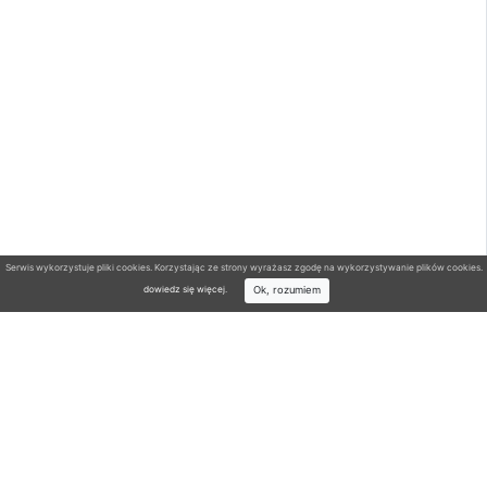
Serwis wykorzystuje pliki cookies. Korzystając ze strony wyrażasz zgodę na wykorzystywanie plików cookies.
Ok, rozumiem
dowiedz się więcej
.
Wyszukiwarka