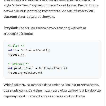
stylu "x" lub "temp" wybierz np. userCount lub lastResult. Dobra
nazwa eliminuje potrzebę komentarza i od razu tłumaczy,
co
i
dlaczego
dana rzecz przechowuje.
Przykład:
Zobacz, jak zmiana nazwy zmiennej wpływa na
zrozumiałość kodu:
/* Źle: */
int
 x = GetProductCount();
Process(x);
/* Dobrze: */
int
 productCount = GetProductCount();
Process(productCount);
Widać od razu, co oznacza dana zmienna i co jest przetwarzane,
bez zgadywania. Czytelne nazwy sprawiają, że kod jest jak dobrze
napisany tekst – łatwy do prześledzenia krok po kroku.