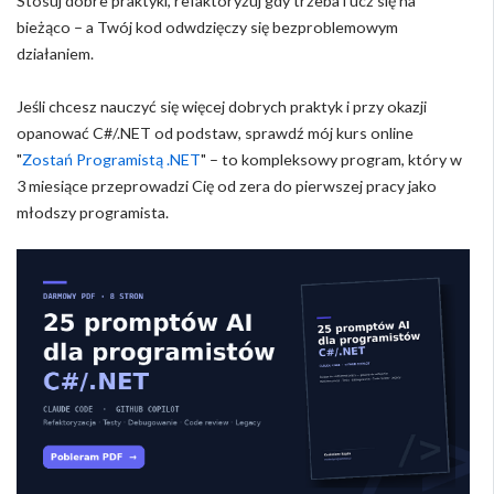
Stosuj dobre praktyki, refaktoryzuj gdy trzeba i ucz się na
bieżąco – a Twój kod odwdzięczy się bezproblemowym
działaniem.
Jeśli chcesz nauczyć się więcej dobrych praktyk i przy okazji
opanować C#/.NET od podstaw, sprawdź mój kurs online
"
Zostań Programistą .NET
" – to kompleksowy program, który w
3 miesiące przeprowadzi Cię od zera do pierwszej pracy jako
młodszy programista.