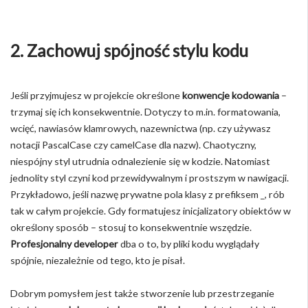
2. Zachowuj spójność stylu kodu
Jeśli przyjmujesz w projekcie określone
konwencje kodowania
–
trzymaj się ich konsekwentnie. Dotyczy to m.in. formatowania,
wcięć, nawiasów klamrowych, nazewnictwa (np. czy używasz
notacji PascalCase czy camelCase dla nazw). Chaotyczny,
niespójny styl utrudnia odnalezienie się w kodzie. Natomiast
jednolity styl czyni kod przewidywalnym i prostszym w nawigacji.
Przykładowo, jeśli nazwę prywatne pola klasy z prefiksem _, rób
tak w całym projekcie. Gdy formatujesz inicjalizatory obiektów w
określony sposób – stosuj to konsekwentnie wszędzie.
Profesjonalny developer
dba o to, by pliki kodu wyglądały
spójnie, niezależnie od tego, kto je pisał.
Dobrym pomysłem jest także stworzenie lub przestrzeganie