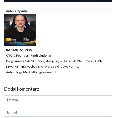
Autor artykułu:
KAZIMIERZ SZPIN
CTO & Founder - FindSolution.pl
Programista C#/.NET. Specjalizuje się w Blazor, ASP.NET Core, ASP.NET
MVC, ASP.NET Web API, WPF oraz Windows Forms.
Autor bloga ModestProgrammer.pl
Dodaj komentarz