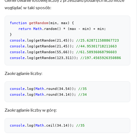
Generowanie losowej liczby z przedziału podanych liczb może
wyglądać w taki sposób:
function
getRandom
(
min, max
) 
{

return
Math
.random() * (max - min) + min;

console
.log(getRandom(
21
,
45
)); 
//25.628711588867723
console
.log(getRandom(
21
,
45
)); 
//44.95301718211663
console
.log(getRandom(
55
,
66
)); 
//61.58936068796603
console
.log(getRandom(
123
,
311
)); 
//197.4565926350886
Zaokrąglanie liczby:
console
.log(
Math
.round(
34.54
)); 
//35
console
.log(
Math
.round(
34.14
)); 
//34
Zaokrąglanie liczby w górę:
console
.log(
Math
.ceil(
34.14
)); 
//35