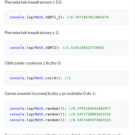
Pierwiastek kwadratowy z 0.5:
console
.log(
Math
.SQRT1_2); 
//0.7071067811865476
Pierwiastek kwadratowy z 2:
console
.log(
Math
.SQRT2); 
//1.4142135623730951
Obliczanie cosinusa z liczby 0:
console
.log(
Math
.cos(
0
)); 
//1
Generowanie losowej liczby z przedziału 0 do 1:
console
.log(
Math
.random()); 
//0.3793105642483977
console
.log(
Math
.random()); 
//0.5472728001652255
console
.log(
Math
.random()); 
//0.5457405973663523