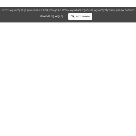
Serwis wykorzystuje pliki cookies. Korzystając ze strony wyrażasz zgodę na wykorzystywanie plików cookies.
Ok, rozumiem
dowiedz się więcej
.
Wyszukiwarka