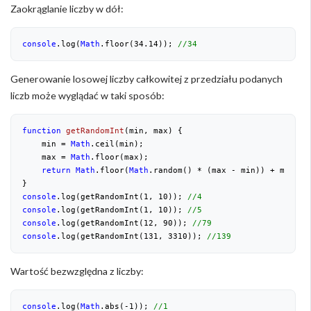
Zaokrąglanie liczby w dół:
console
.log(
Math
.floor(
34.14
)); 
//34
Generowanie losowej liczby całkowitej z przedziału podanych
liczb może wyglądać w taki sposób:
function
getRandomInt
(
min, max
) 
{

    min = 
Math
.ceil(min);

    max = 
Math
.floor(max);

return
Math
.floor(
Math
.random() * (max - min)) + min;

console
.log(getRandomInt(
1
, 
10
)); 
//4
console
.log(getRandomInt(
1
, 
10
)); 
//5
console
.log(getRandomInt(
12
, 
90
)); 
//79
console
.log(getRandomInt(
131
, 
3310
)); 
//139
Wartość bezwzględna z liczby:
console
.log(
Math
.abs(
-1
)); 
//1