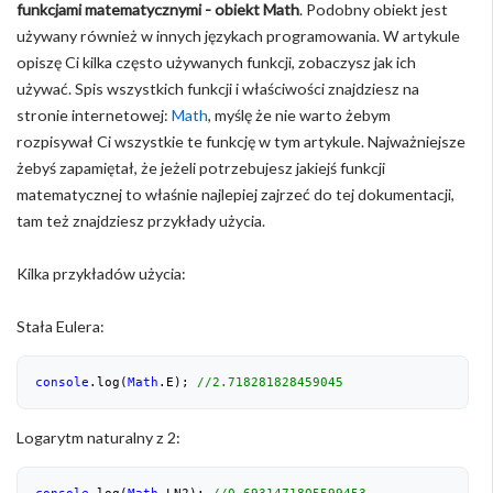
funkcjami matematycznymi - obiekt Math
. Podobny obiekt jest
używany również w innych językach programowania. W artykule
opiszę Ci kilka często używanych funkcji, zobaczysz jak ich
używać. Spis wszystkich funkcji i właściwości znajdziesz na
stronie internetowej:
Math
, myślę że nie warto żebym
rozpisywał Ci wszystkie te funkcję w tym artykule. Najważniejsze
żebyś zapamiętał, że jeżeli potrzebujesz jakiejś funkcji
matematycznej to właśnie najlepiej zajrzeć do tej dokumentacji,
tam też znajdziesz przykłady użycia.
Kilka przykładów użycia:
Stała Eulera:
console
.log(
Math
.E); 
//2.718281828459045
Logarytm naturalny z 2:
console
.log(
Math
.LN2); 
//0.6931471805599453