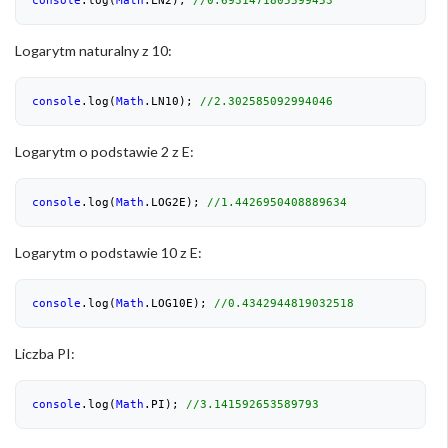
Logarytm naturalny z 10:
console
.log(
Math
.LN10); 
//2.302585092994046
Logarytm o podstawie 2 z E:
console
.log(
Math
.LOG2E); 
//1.4426950408889634
Logarytm o podstawie 10 z E:
console
.log(
Math
.LOG10E); 
//0.4342944819032518
Liczba PI:
console
.log(
Math
.PI); 
//3.141592653589793