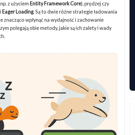
(np. z użyciem
Entity Framework Core
), prędzej czy
i
Eager Loading
. Są to dwie różne strategie ładowania
e znacząco wpłynąć na wydajność i zachowanie
czym polegają obie metody, jakie są ich zalety i wady
ch.