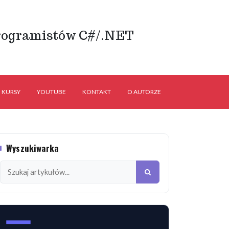
rogramistów C#/.NET
KURSY
YOUTUBE
KONTAKT
O AUTORZE
Wyszukiwarka