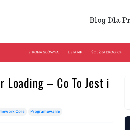
Blog Dla P
STRONA GŁÓWNA
LISTA VIP
ŚCIEŻKA DROGI C#
r Loading – Co To Jest i
?
ramework Core
Programowanie