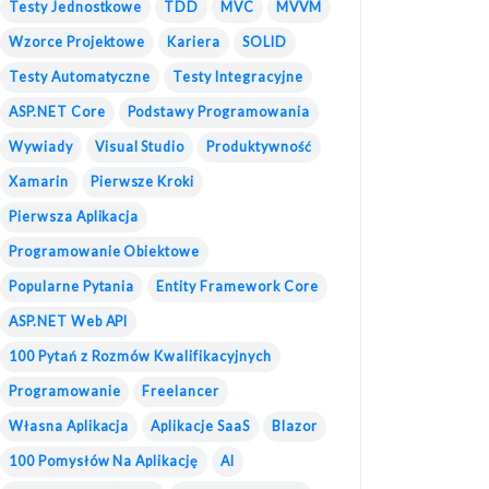
Testy Jednostkowe
TDD
MVC
MVVM
Wzorce Projektowe
Kariera
SOLID
Testy Automatyczne
Testy Integracyjne
ASP.NET Core
Podstawy Programowania
Wywiady
Visual Studio
Produktywność
Xamarin
Pierwsze Kroki
Pierwsza Aplikacja
Programowanie Obiektowe
Popularne Pytania
Entity Framework Core
ASP.NET Web API
100 Pytań z Rozmów Kwalifikacyjnych
Programowanie
Freelancer
Własna Aplikacja
Aplikacje SaaS
Blazor
100 Pomysłów Na Aplikację
AI