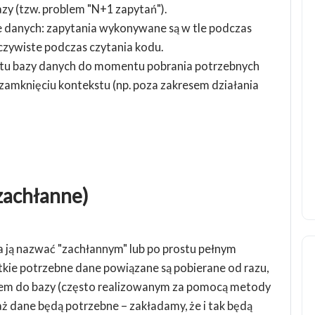
y (tzw. problem "N+1 zapytań").
ie danych: zapytania wykonywane są w tle podczas
czywiste podczas czytania kodu.
u bazy danych do momentu pobrania potrzebnych
o zamknięciu kontekstu (np. poza zakresem działania
zachłanne)
 ją nazwać "zachłannym" lub po prostu pełnym
kie potrzebne dane powiązane są pobierane od razu,
em do bazy (często realizowanym za pomocą metody
aż dane będą potrzebne – zakładamy, że i tak będą