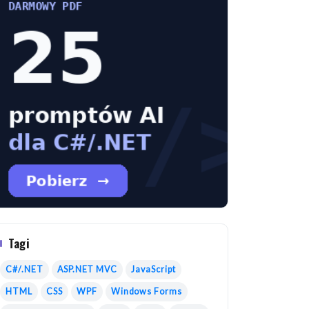
Tagi
C#/.NET
ASP.NET MVC
JavaScript
HTML
CSS
WPF
Windows Forms