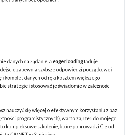
ie danych na żądanie, a
eager loading
ładuje
odejście zapewnia szybsze odpowiedzi początkowe i
tę i komplet danych od ręki kosztem większego
ie strategie i stosować je świadomie w zależności
esz nauczyć się więcej o efektywnym korzystaniu z baz
jętności programistycznych), warto zajrzeć do mojego
– to kompleksowe szkolenie, które poprowadzi Cię od
ista C#/.NET w 3 miesiące.