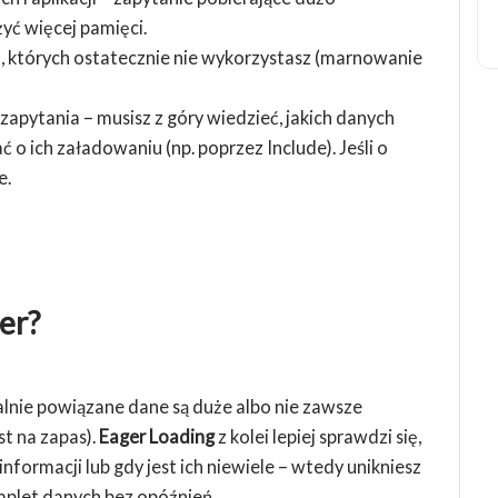
yć więcej pamięci.
, których ostatecznie nie wykorzystasz (marnowanie
apytania – musisz z góry wiedzieć, jakich danych
o ich załadowaniu (np. poprzez Include). Jeśli o
e.
ger?
alnie powiązane dane są duże albo nie zawsze
st na zapas).
Eager Loading
z kolei lepiej sprawdzi się,
formacji lub gdy jest ich niewiele – wtedy unikniesz
mplet danych bez opóźnień.