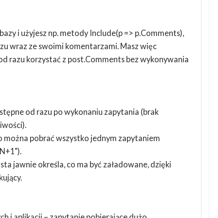
t z bazy i użyjesz np. metody Include(p => p.Comments),
azu wraz ze swoimi komentarzami. Masz więc
 od razu korzystać z post.Comments bez wykonywania
stępne od razu po wykonaniu zapytania (brak
iwości).
sto można pobrać wszystko jednym zapytaniem
N+1").
ta jawnie określa, co ma być załadowane, dzięki
kujący.
 i aplikacji – zapytanie pobierające dużo