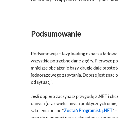
Podsumowanie
Podsumowując,
lazy loading
oznacza ładowan
wszystkie potrzebne dane z góry. Pierwsze p
mniejsze obciążenie bazy, drugie daje prosto
jednorazowego zapytania. Dobrze jest znać ob
od sytuacji.
Jeśli dopiero zaczynasz przygodę z .NET i chc
danych (oraz wielu innych praktycznych umie
szkolenia online "
Zostań Programistą .NET
" 
zera do pierwszej pracy jako młodszy program