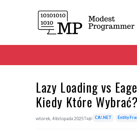
Lazy Loading vs Eage
Kiedy Które Wybrać
C#/.NET
Entity F
wtorek, 4 listopada 2025
Tagi: