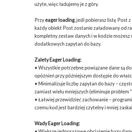
użyte, więc ładujemy je z góry.
Przy
eager loading
, jeśli pobierasz listę Pos
każdy obiekt Post zostanie załadowany od r
kompletny zestaw danych i w kodzie możesz
dodatkowych zapytań do bazy.
Zalety Eager Loading:
• Wszystkie potrzebne powiązane dane są do
opóźnień przy późniejszym dostępie do właśc
• Minimalizuje liczbę zapytań do bazy – czę
zamiast wielu mniejszych (eliminuje problem "
• Łatwiej przewidzieć zachowanie – programis
czemu kod jest bardziej czytelny i mniej zaska
Wady Eager Loading:
• Większe jednorazowe obciążenie bazy danych