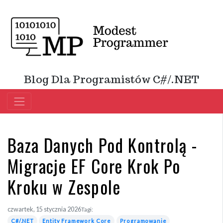
Blog Dla Programistów C#/.NET
Baza Danych Pod Kontrolą -
Migracje EF Core Krok Po
Kroku w Zespole
czwartek, 15 stycznia 2026
Tagi:
C#/.NET
Entity Framework Core
Programowanie