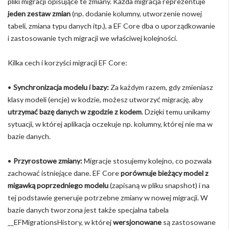
pliki migracji opisujące te zmiany. Każda migracja reprezentuje
jeden zestaw zmian
(np. dodanie kolumny, utworzenie nowej
tabeli, zmiana typu danych itp.), a EF Core dba o uporządkowanie
i zastosowanie tych migracji we właściwej kolejności.
Kilka cech i korzyści migracji EF Core:
•
Synchronizacja modelu i bazy:
Za każdym razem, gdy zmieniasz
klasy modeli (encje) w kodzie, możesz utworzyć migrację, aby
utrzymać bazę danych w zgodzie z kodem
. Dzięki temu unikamy
sytuacji, w której aplikacja oczekuje np. kolumny, której nie ma w
bazie danych.
•
Przyrostowe zmiany:
Migracje stosujemy kolejno, co pozwala
zachować istniejące dane. EF Core
porównuje bieżący model z
migawką poprzedniego modelu
(zapisaną w pliku snapshot) i na
tej podstawie generuje potrzebne zmiany w nowej migracji. W
bazie danych tworzona jest także specjalna tabela
__EFMigrationsHistory, w której
wersjonowane
są zastosowane