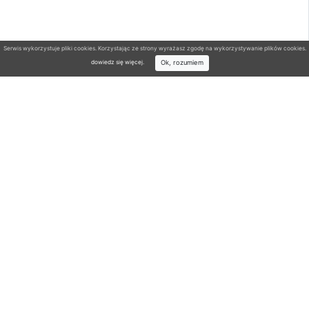
Serwis wykorzystuje pliki cookies. Korzystając ze strony wyrażasz zgodę na wykorzystywanie plików cookies.
Ok, rozumiem
dowiedz się więcej
.
Wyszukiwarka