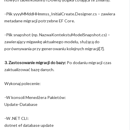
-Plik yyyyMMddHHmmss_InitialCreate.Designer.cs – zawiera
metadane migracji potrzebne EF Core.
-Plik snapshot (np. NazwaKontekstuModelSnapshot.cs) –
zawierający migawkę aktualnego modelu, służącą do
porównywania przy generowaniu kolejnych migracji[7].
3. Zastosowanie migracji do bazy:
Po dodaniu migracji czas
zaktualizować bazę danych.
Wykonaj polecenie:
-W konsoli Menedżera Pakietów:
Update-Database
-W .NET CLI:
dotnet ef database update