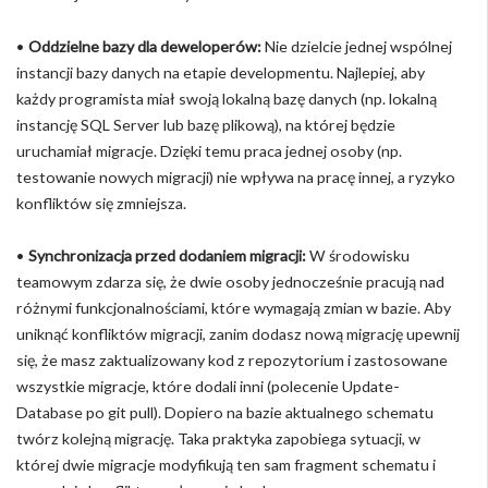
•
Oddzielne bazy dla deweloperów:
Nie dzielcie jednej wspólnej
instancji bazy danych na etapie developmentu. Najlepiej, aby
każdy programista miał swoją lokalną bazę danych (np. lokalną
instancję SQL Server lub bazę plikową), na której będzie
uruchamiał migracje. Dzięki temu praca jednej osoby (np.
testowanie nowych migracji) nie wpływa na pracę innej, a ryzyko
konfliktów się zmniejsza.
•
Synchronizacja przed dodaniem migracji:
W środowisku
teamowym zdarza się, że dwie osoby jednocześnie pracują nad
różnymi funkcjonalnościami, które wymagają zmian w bazie. Aby
uniknąć konfliktów migracji, zanim dodasz nową migrację upewnij
się, że masz zaktualizowany kod z repozytorium i zastosowane
wszystkie migracje, które dodali inni (polecenie Update-
Database po git pull). Dopiero na bazie aktualnego schematu
twórz kolejną migrację. Taka praktyka zapobiega sytuacji, w
której dwie migracje modyfikują ten sam fragment schematu i