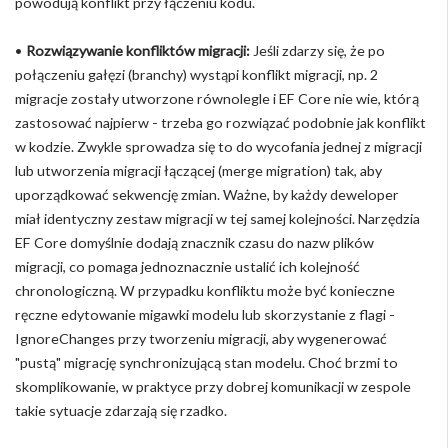
powodują konflikt przy łączeniu kodu.
•
Rozwiązywanie konfliktów migracji:
Jeśli zdarzy się, że po
połączeniu gałęzi (branchy) wystąpi konflikt migracji, np. 2
migracje zostały utworzone równolegle i EF Core nie wie, którą
zastosować najpierw - trzeba go rozwiązać podobnie jak konflikt
w kodzie. Zwykle sprowadza się to do wycofania jednej z migracji
lub utworzenia migracji łączącej (merge migration) tak, aby
uporządkować sekwencję zmian. Ważne, by każdy deweloper
miał identyczny zestaw migracji w tej samej kolejności. Narzędzia
EF Core domyślnie dodają znacznik czasu do nazw plików
migracji, co pomaga jednoznacznie ustalić ich kolejność
chronologiczną. W przypadku konfliktu może być konieczne
ręczne edytowanie migawki modelu lub skorzystanie z flagi -
IgnoreChanges przy tworzeniu migracji, aby wygenerować
"pustą" migrację synchronizującą stan modelu. Choć brzmi to
skomplikowanie, w praktyce przy dobrej komunikacji w zespole
takie sytuacje zdarzają się rzadko.