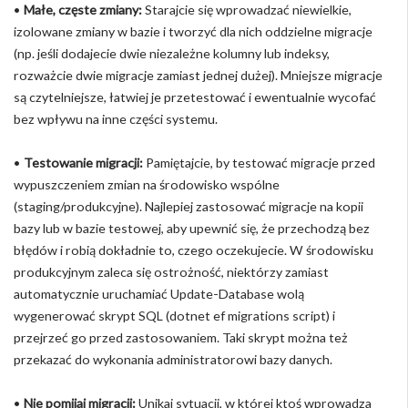
•
Małe, częste zmiany:
Starajcie się wprowadzać niewielkie,
izolowane zmiany w bazie i tworzyć dla nich oddzielne migracje
(np. jeśli dodajecie dwie niezależne kolumny lub indeksy,
rozważcie dwie migracje zamiast jednej dużej). Mniejsze migracje
są czytelniejsze, łatwiej je przetestować i ewentualnie wycofać
bez wpływu na inne części systemu.
•
Testowanie migracji:
Pamiętajcie, by testować migracje przed
wypuszczeniem zmian na środowisko wspólne
(staging/produkcyjne). Najlepiej zastosować migracje na kopii
bazy lub w bazie testowej, aby upewnić się, że przechodzą bez
błędów i robią dokładnie to, czego oczekujecie. W środowisku
produkcyjnym zaleca się ostrożność, niektórzy zamiast
automatycznie uruchamiać Update-Database wolą
wygenerować skrypt SQL (dotnet ef migrations script) i
przejrzeć go przed zastosowaniem. Taki skrypt można też
przekazać do wykonania administratorowi bazy danych.
•
Nie pomijaj migracji:
Unikaj sytuacji, w której ktoś wprowadza