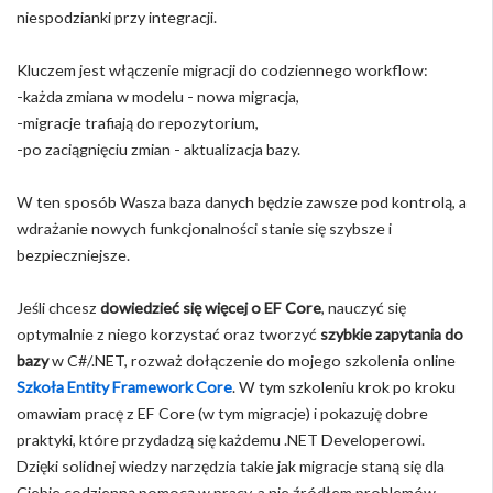
niespodzianki przy integracji.
Kluczem jest włączenie migracji do codziennego workflow:
-każda zmiana w modelu - nowa migracja,
-migracje trafiają do repozytorium,
-po zaciągnięciu zmian - aktualizacja bazy.
W ten sposób Wasza baza danych będzie zawsze pod kontrolą, a
wdrażanie nowych funkcjonalności stanie się szybsze i
bezpieczniejsze.
Jeśli chcesz
dowiedzieć się więcej o EF Core
, nauczyć się
optymalnie z niego korzystać oraz tworzyć
szybkie zapytania do
bazy
w C#/.NET, rozważ dołączenie do mojego szkolenia online
Szkoła Entity Framework Core
. W tym szkoleniu krok po kroku
omawiam pracę z EF Core (w tym migracje) i pokazuję dobre
praktyki, które przydadzą się każdemu .NET Developerowi.
Dzięki solidnej wiedzy narzędzia takie jak migracje staną się dla
Ciebie codzienną pomocą w pracy, a nie źródłem problemów.