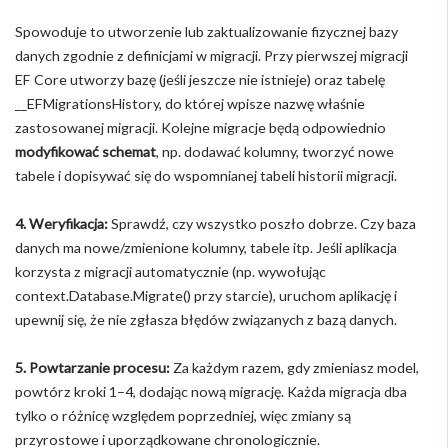
Spowoduje to utworzenie lub zaktualizowanie fizycznej bazy
danych zgodnie z definicjami w migracji. Przy pierwszej migracji
EF Core utworzy bazę (jeśli jeszcze nie istnieje) oraz tabelę
__EFMigrationsHistory, do której wpisze nazwę właśnie
zastosowanej migracji. Kolejne migracje będą odpowiednio
modyfikować schemat
, np. dodawać kolumny, tworzyć nowe
tabele i dopisywać się do wspomnianej tabeli historii migracji.
4. Weryfikacja:
Sprawdź, czy wszystko poszło dobrze. Czy baza
danych ma nowe/zmienione kolumny, tabele itp. Jeśli aplikacja
korzysta z migracji automatycznie (np. wywołując
context.Database.Migrate() przy starcie), uruchom aplikację i
upewnij się, że nie zgłasza błędów związanych z bazą danych.
5. Powtarzanie procesu:
Za każdym razem, gdy zmieniasz model,
powtórz kroki 1–4, dodając nową migrację. Każda migracja dba
tylko o różnicę względem poprzedniej, więc zmiany są
przyrostowe i uporządkowane chronologicznie.