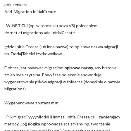
poleceniem:
Add-Migration InitialCreate
-W
.NET CLI
(np. w terminalu poza VS) poleceniem:
dotnet ef migrations add InitialCreate
gdzie InitialCreate (lub inna nazwa) to opisowa nazwa migracji,
np. DodajTabeleUzytkownikow.
Dobrze jest nadawać migracjom
opisowe nazwy
, aby historia
zmian była czytelna. Powyższe polecenie spowoduje
wygenerowanie plików migracji w folderze (domyślnie o nazwie
Migrations).
Wygenerowane zostaną m.in.:
-Plik migracji yyyyMMddHHmmss_InitialCreate.cs – zawierający
metody Up() (logika wprowadzająca zmiany, np. tworzenie
nowych tabel/kolumn) i Down() (logika cofająca te zmiany).