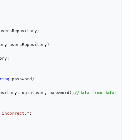
usersRepository;

ory usersRepository
)

ry;

ring
 password
)

ository.Login(user, password);
//data from database
 incorrect."
;
