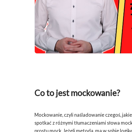
Co to jest mockowanie?
Mockowanie, czyli naśladowanie czegoś, jaki
spotkać z różnymi tłumaczeniami słowa mock,
prostu mock. Jeżeli metoda, ma w sobie logik