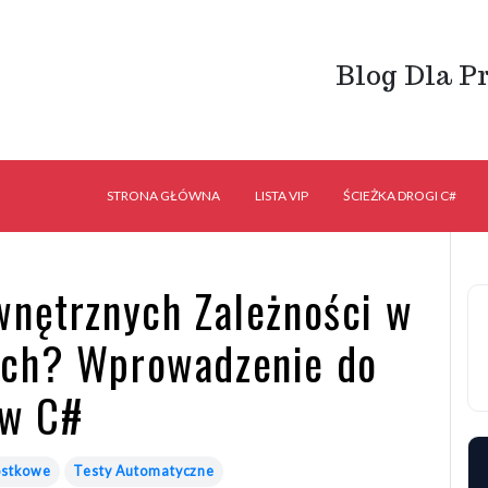
Blog Dla P
STRONA GŁÓWNA
LISTA VIP
ŚCIEŻKA DROGI C#
wnętrznych Zależności w
ych? Wprowadzenie do
 w C#
ostkowe
Testy Automatyczne