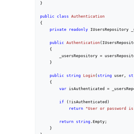
}

public
class
Authentication
{

private
readonly
 IUsersRepository _
public
Authentication
(
IUsersReposit
{

        _usersRepository = usersReposito
    }

public
string
Login
(
string
 user, 
st
{

var
 isAuthenticated = _usersRep
if
 (!isAuthenticated)

return
"User or password is
return
string
.Empty;

    }
