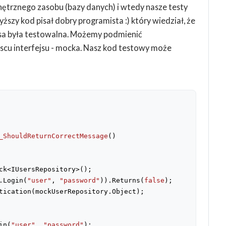
nętrznego zasobu (bazy danych) i wtedy nasze testy
ższy kod pisał dobry programista :) który wiedział, że
lasa była testowalna. Możemy podmienić
jscu interfejsu - mocka. Nasz kod testowy może
_ShouldReturnCorrectMessage
(
)

ck<IUsersRepository>();

.Login(
"user"
, 
"password"
)).Returns(
false
);

tication(mockUserRepository.Object);

in(
"user"
, 
"password"
);
