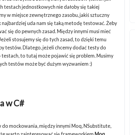
ch testach jednostkowych nie dałoby się takiej
my w miejsce zewnętrznego zasobu, jakiś sztuczny
jak najbardziej uda nam się taką metodę testować. Żeby
ować się do pewnych zasad. Między innymi musi mieć
Jeżeli stosujemy się do tych zasad, to dzięki temu
 testów. Dlatego, jeżeli chcemy dodać testy do
ą o testach, to tutaj może pojawić się problem. Musimy
szych testów może być dużym wyzwaniem :)
a w C#
do mockowania, między innymi Moq, NSubstitute,
ę, że warto zainteresować się frameworkiem
Moq
,