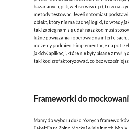
bazadanych, plik, webserwisy itp.), to w naszy
metody testować. Jeżeli natomiast podstawi
obiekt, który nie ma żadnej logiki, to wtedy 
taki zabieg nam się udał, nasz kod musi stos
luźne powiązania i operować na interfejsach. 
możemy podmienić implementacje na potrzeby
jakichś aplikacji, które nie były pisane z myśl
taki kod zrefaktoryzować, co bez wcześniej
Frameworki do mockowani
Mamy do wyboru dużo różnych frameworków 
FakeItEasy, Rhino Mocks i wiele innych. Myśl