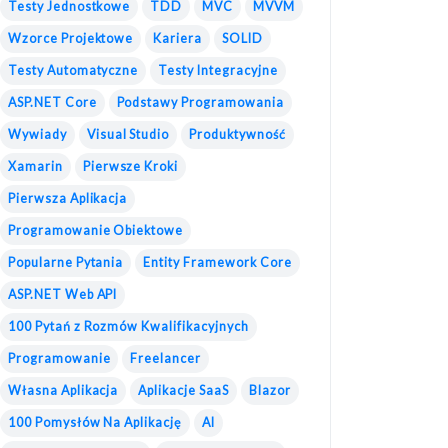
Testy Jednostkowe
TDD
MVC
MVVM
Wzorce Projektowe
Kariera
SOLID
Testy Automatyczne
Testy Integracyjne
ASP.NET Core
Podstawy Programowania
Wywiady
Visual Studio
Produktywność
Xamarin
Pierwsze Kroki
Pierwsza Aplikacja
Programowanie Obiektowe
Popularne Pytania
Entity Framework Core
ASP.NET Web API
100 Pytań z Rozmów Kwalifikacyjnych
Programowanie
Freelancer
Własna Aplikacja
Aplikacje SaaS
Blazor
100 Pomysłów Na Aplikację
AI