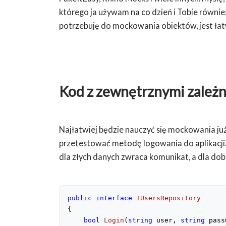
którego ja używam na co dzień i Tobie równie
potrzebuję do mockowania obiektów, jest łat
Kod z zewnętrznymi zależ
Najłatwiej będzie nauczyć się mockowania ju
przetestować metodę logowania do aplikacji
dla złych danych zwraca komunikat, a dla dob
public
interface
IUsersRepository
{

bool
Login
(
string
 user, 
string
 pass