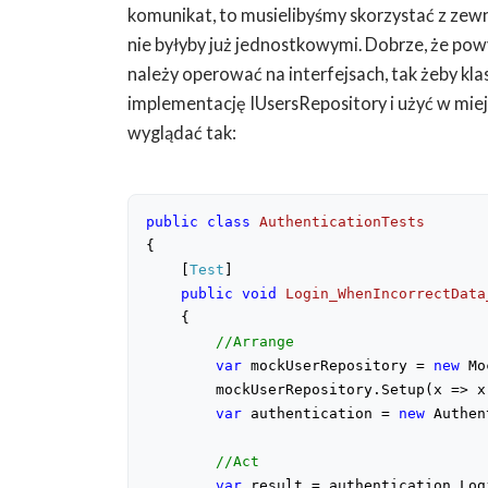
komunikat, to musielibyśmy skorzystać z zew
nie byłyby już jednostkowymi. Dobrze, że powy
należy operować na interfejsach, tak żeby k
implementację IUsersRepository i użyć w mie
wyglądać tak:
public
class
AuthenticationTests
{

    [
Test
]

public
void
Login_WhenIncorrectData
{

//Arrange
var
 mockUserRepository = 
new
 Mo
        mockUserRepository.Setup(x => x
var
 authentication = 
new
 Authen
//Act
var
 result = authentication.Log