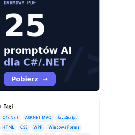
Tagi
C#/.NET
ASP.NET MVC
JavaScript
HTML
CSS
WPF
Windows Forms