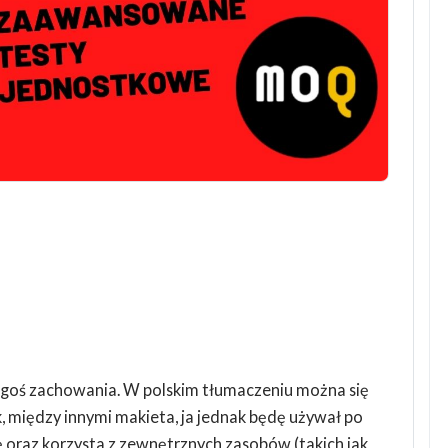
egoś zachowania. W polskim tłumaczeniu można się
 między innymi makieta, ja jednak będę używał po
ę oraz korzysta z zewnętrznych zasobów (takich jak