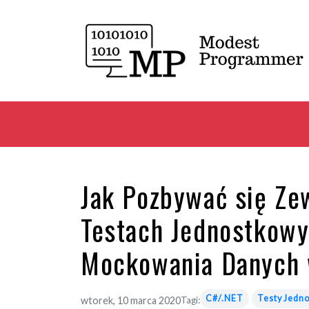
Jak Pozbywać się Ze
Testach Jednostkow
Mockowania Danych
C#/.NET
Testy Jedn
wtorek, 10 marca 2020
Tagi: