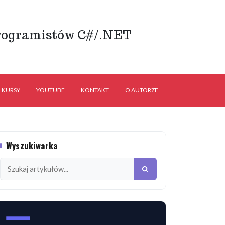
rogramistów C#/.NET
KURSY
YOUTUBE
KONTAKT
O AUTORZE
Wyszukiwarka