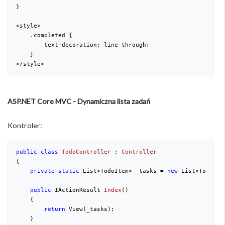
}
<style>
    .completed {
        text-decoration: line-through;
    }
</style>
ASP.NET Core MVC - Dynamiczna lista zadań
Kontroler:
public
class
TodoController
 : 
Controller
{
private
static
 List<TodoItem> _tasks = 
new
 List<TodoIte
public
 IActionResult 
Index
(
)
{
return
 View(_tasks);
    }