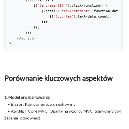
        $(function() {
            $(
"#incrementBtn"
).click(function() {
                $.post(
"/Home/Increment"
, function(data) {
                    $(
"#counter"
).text(data.count);
                });
            });
        });
    </script>
}
Porównanie kluczowych aspektów
1. Model programowania
• Blazor: Komponentowy, reaktywny
• ASP.NET Core MVC: Oparty na wzorcu MVC, tradycyjny cykl
żądanie-odpowiedź