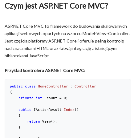
Czym jest ASP.NET Core MVC?
ASP.NET Core MVC to framework do budowania skalowalnych
aplikacji webowych opartych na wzorcu Model-View-Controller.
Jest częścią platformy ASP.NET Core i oferuje pełną kontrolę
nad znacznikami HTML oraz łatwą integrację z istniejącymi
bibliotekami JavaScript.
Przykład kontrolera ASP.NET Core MVC:
public
class
HomeController
 : 
Controller
{
private
int
 _count = 
0
;
public
 IActionResult 
Index
(
)
{
return
 View();
    }