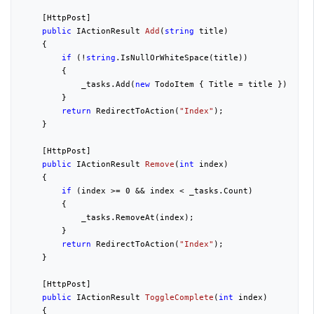
    [HttpPost]
public
 IActionResult 
Add
(
string
 title
)
{
if
 (!
string
.IsNullOrWhiteSpace(title))
        {
            _tasks.Add(
new
 TodoItem { Title = title });
        }
return
 RedirectToAction(
"Index"
);
    }
    [HttpPost]
public
 IActionResult 
Remove
(
int
 index
)
{
if
 (index >= 
0
 && index < _tasks.Count)
        {
            _tasks.RemoveAt(index);
        }
return
 RedirectToAction(
"Index"
);
    }
    [HttpPost]
public
 IActionResult 
ToggleComplete
(
int
 index
)
{