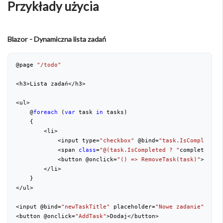
Przykłady użycia
Blazor - Dynamiczna lista zadań
@page 
"/todo"
<h3>Lista zadań</h3>
<ul>
    @
foreach
 (
var
 task 
in
 tasks)
    {
        <li>
            <input type=
"checkbox"
 @bind=
"task.IsCompleted"
            <span 
class
=
"@(task.IsCompleted ? "
completed
" :
            <button @onclick=
"() => RemoveTask(task)"
>Usuń<
        </li>
    }
</ul>
<input @bind=
"newTaskTitle"
 placeholder=
"Nowe zadanie"
 />
<button @onclick=
"AddTask"
>Dodaj</button>