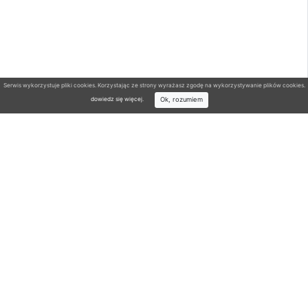
Serwis wykorzystuje pliki cookies. Korzystając ze strony wyrażasz zgodę na wykorzystywanie plików cookies.
Ok, rozumiem
dowiedz się więcej
.
Wyszukiwarka