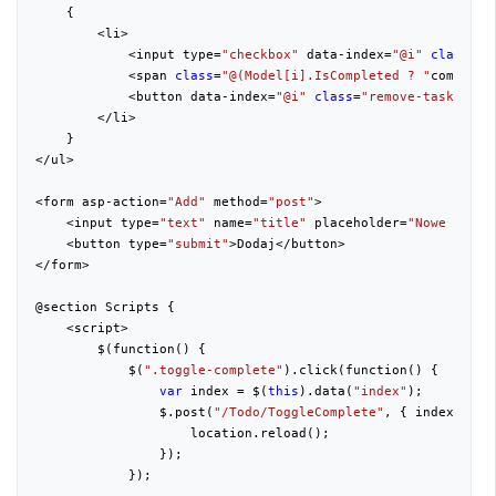
    {
        <li>
            <input type=
"checkbox"
 data-index=
"@i"
class
=
"t
            <span 
class
=
"@(Model[i].IsCompleted ? "
complete
            <button data-index=
"@i"
class
=
"remove-task"
>Usu
        </li>
    }
</ul>
<form asp-action=
"Add"
 method=
"post"
>
    <input type=
"text"
 name=
"title"
 placeholder=
"Nowe zadan
    <button type=
"submit"
>Dodaj</button>
</form>
@section Scripts {
    <script>
        $(function() {
            $(
".toggle-complete"
).click(function() {
var
 index = $(
this
).data(
"index"
);
                $.post(
"/Todo/ToggleComplete"
, { index: ind
                    location.reload();
                });
            });