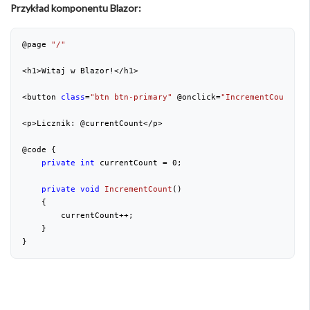
Przykład komponentu Blazor:
@page 
"/"
<h1>Witaj w Blazor!</h1>
<button 
class
=
"btn btn-primary"
 @onclick=
"IncrementCount"
>K
<p>Licznik: @currentCount</p>
@code {
private
int
 currentCount = 
0
;
private
void
IncrementCount
(
)
{
        currentCount++;
    }
}