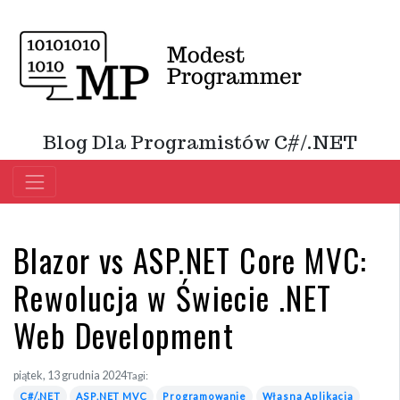
Blog Dla Programistów C#/.NET
Blazor vs ASP.NET Core MVC:
Rewolucja w Świecie .NET
Web Development
piątek, 13 grudnia 2024
Tagi:
C#/.NET
ASP.NET MVC
Programowanie
Własna Aplikacja