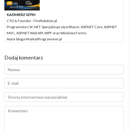
KAZIMIERZ SZPIN
CTO & Founder - FindSolution.pl
Programista C#/.NET. Specjalizuje się w Blazor, ASP.NET Core, ASP.NET
MVC, ASP.NET Web API, WPF oraz Windows Forms.
Autor bloga ModestProgrammer.pl
Dodaj komentarz