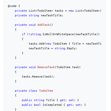
@code {
private
 List<TodoItem> tasks = 
new
 List<TodoItem>();
private
string
 newTaskTitle;
private
void
AddTask
(
)
{
if
 (!
string
.IsNullOrWhiteSpace(newTaskTitle))
        {
            tasks.Add(
new
 TodoItem { Title = newTaskTitle }
            newTaskTitle = 
string
.Empty;
        }
    }
private
void
RemoveTask
(
TodoItem task
)
{
        tasks.Remove(task);
    }
private
class
TodoItem
    {
public
string
 Title { 
get
; 
set
; }
public
bool
 IsCompleted { 
get
; 
set
; }
    }