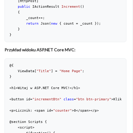
    [HttpPost]
public
 IActionResult 
Increment
(
)
{
        _count++;
return
 Json(
new
 { count = _count });
    }
}
Przykład widoku ASP.NET Core MVC:
@{
    ViewData[
"Title"
] = 
"Home Page"
;
}
<h1>Witaj w ASP.NET Core MVC!</h1>
<button id=
"incrementBtn"
class
=
"btn btn-primary"
>Kliknij m
<p>Licznik: <span id=
"counter"
>
0
</span></p>
@section Scripts {
    <script>