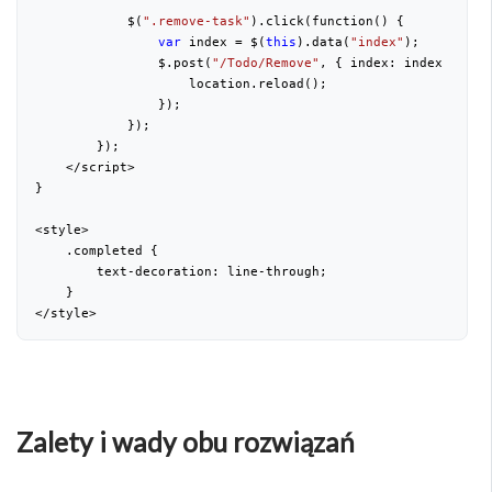
            $(
".remove-task"
).click(function() {
var
 index = $(
this
).data(
"index"
);
                $.post(
"/Todo/Remove"
, { index: index }, fu
                    location.reload();
                });
            });
        });
    </script>
}
<style>
    .completed {
        text-decoration: line-through;
    }
</style>
Zalety i wady obu rozwiązań