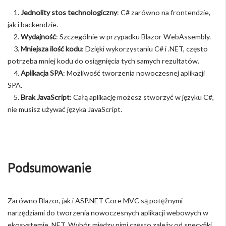
1.
Jednolity stos technologiczny
: C# zarówno na frontendzie,
jak i backendzie.
2.
Wydajność
: Szczególnie w przypadku Blazor WebAssembly.
3.
Mniejsza ilość kodu
: Dzięki wykorzystaniu C# i .NET, często
potrzeba mniej kodu do osiągnięcia tych samych rezultatów.
4.
Aplikacja SPA
: Możliwość tworzenia nowoczesnej aplikacji
SPA.
5.
Brak JavaScript
: Całą aplikację możesz stworzyć w języku C#,
nie musisz używać języka JavaScript.
Podsumowanie
Zarówno Blazor, jak i ASP.NET Core MVC są potężnymi
narzędziami do tworzenia nowoczesnych aplikacji webowych w
ekosystemie .NET. Wybór między nimi często zależy od specyfiki