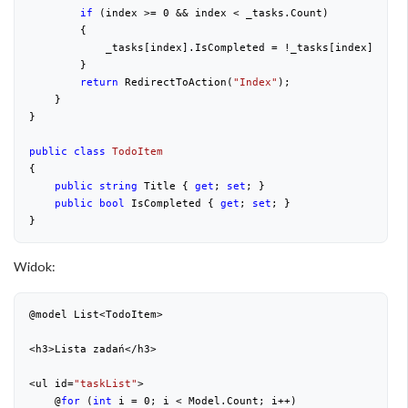
if
 (index >= 
0
 && index < _tasks.Count)
        {
            _tasks[index].IsCompleted = !_tasks[index].IsCo
        }
return
 RedirectToAction(
"Index"
);
    }
}
public
class
TodoItem
{
public
string
 Title { 
get
; 
set
; }
public
bool
 IsCompleted { 
get
; 
set
; }
}
Widok:
@model List<TodoItem>
<h3>Lista zadań</h3>
<ul id=
"taskList"
>
    @
for
 (
int
 i = 
0
; i < Model.Count; i++)