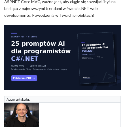
ASP.NET Core MVC, ważne jest, aby ciągle się rozwijać i być na
bieżąco z najnowszymi trendami w świecie .NET web
developmentu. Powodzenia w Twoich projektach!
Autor artykułu: