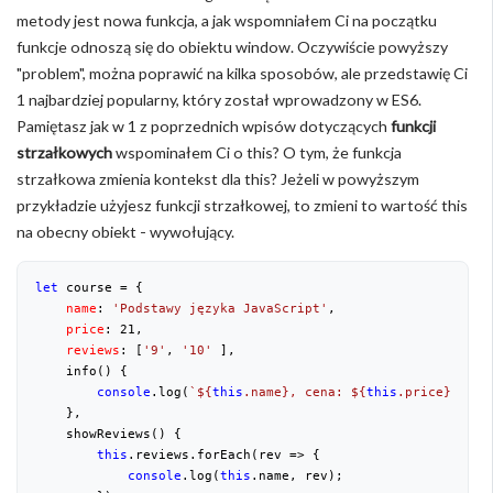
metody jest nowa funkcja, a jak wspomniałem Ci na początku
funkcje odnoszą się do obiektu window. Oczywiście powyższy
"problem", można poprawić na kilka sposobów, ale przedstawię Ci
1 najbardziej popularny, który został wprowadzony w ES6.
Pamiętasz jak w 1 z poprzednich wpisów dotyczących
funkcji
strzałkowych
wspominałem Ci o this? O tym, że funkcja
strzałkowa zmienia kontekst dla this? Jeżeli w powyższym
przykładzie użyjesz funkcji strzałkowej, to zmieni to wartość this
na obecny obiekt - wywołujący.
let
 course = {

name
: 
'Podstawy języka JavaScript'
,

price
: 
21
,

reviews
: [
'9'
, 
'10'
 ],

    info() {

console
.log(
`
${
this
.name}
, cena: 
${
this
.price}
 zł.`
    },

    showReviews() {

this
.reviews.forEach(
rev
 =>
 {

console
.log(
this
.name, rev);
