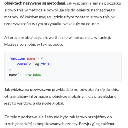
obiektach nazywane są metodami
. Jak wspomniałem na początku
słowo this w metodzie odwołuje się do obiektu nadrzędnego
metody. W każdym miejscu gdzie użyte zostało słowo this, w
rzeczywistości w tym przypadku wskazuje na course.
A teraz spróbuj użyć słowa this nie w metodzie, a w funkcji.
Możesz to zrobić w taki sposób:
function
name
(
) 
{

console
.log(
this
);

}

name(); 
//Window
Jak widzisz na powyższym przykładzie po odwołaniu się do this,
otrzymaliśmy informacje o obiekcie globalnym, dla przeglądarki
jest to window, a dla node global.
To tyle z podstaw, ale żeby nie było tak łatwo przejdźmy do
trochę bardziej skomplikowanych rzeczy. Przyjrzyj się takiemu