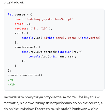
przykładowi:
let
 course = {

name
: 
'Podstawy języka JavaScript'
,

price
: 
21
,

reviews
: [
'9'
, 
'10'
 ],

    info() {

console
.log(
`
${
this
.name}
, cena: 
${
this
.price}
 zł.`
    },

    showReviews() {

this
.reviews.forEach(
function
(
rev
)
{

console
.log(
this
.name, rev);

        });

    }

};

//9
//10
Jak widzisz w powyższym przykładzie, mimo że użyliśmy this w
metodzie, nie odwołaliśmy się bezpośrednio do obiekt course, a
do obiektu window. Dlaczego tak się stało? Ponieważ w ciele