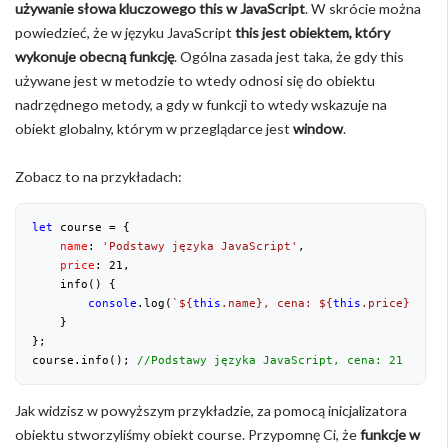
używanie słowa kluczowego this w JavaScript
. W skrócie można
powiedzieć, że w języku JavaScript
this jest obiektem, który
wykonuje obecną funkcję
. Ogólna zasada jest taka, że gdy this
używane jest w metodzie to wtedy odnosi się do obiektu
nadrzędnego metody, a gdy w funkcji to wtedy wskazuje na
obiekt globalny, którym w przeglądarce jest
window
.
Zobacz to na przykładach:
let
 course = {

name
: 
'Podstawy języka JavaScript'
,

price
: 
21
,

    info() {

console
.log(
`
${
this
.name}
, cena: 
${
this
.price}
 zł.`
    }

};

course.info(); 
//Podstawy języka JavaScript, cena: 21 zł.
Jak widzisz w powyższym przykładzie, za pomocą inicjalizatora
obiektu stworzyliśmy obiekt course. Przypomnę Ci, że
funkcje w