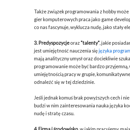
Także związek programowania z hobby może by
gier komputerowych praca jako game develo
co nas fascynuje, wyklucza nudę, jako stały e
3. Predyspozycje
oraz
"talenty"
, jakie posia
jest umiejętność nauczenia się
języka progra
mają analityczny umysł oraz dociekliwie szuk
programowanie może być bardzo przyjemną, w
umiejętnością pracy w grupie, komunikatyw
odnaleźć się w tej dziedzinie.
Jeśli jednak komuś brak powyższych cech i nie
budzi w nim zainteresowania nauka języka 
nudę i stratę czasu.
4. Firma i środowisko
, w jakim pracujemy, maj