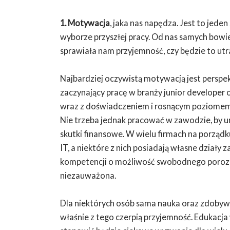
1. Motywacja
, jaka nas napędza. Jest to jed
wyborze przyszłej pracy. Od nas samych bow
sprawiała nam przyjemność, czy będzie to utr
Najbardziej oczywistą motywacją jest perspek
zaczynający pracę w branży junior developer o
wraz z doświadczeniem i rosnącym poziomem u
Nie trzeba jednak pracować w zawodzie, by 
skutki finansowe. W wielu firmach na porząd
IT, a niektóre z nich posiadają własne dział
kompetencji o możliwość swobodnego porozu
niezauważona.
Dla niektórych osób sama nauka oraz zdobywa
właśnie z tego czerpią przyjemność. Edukacja