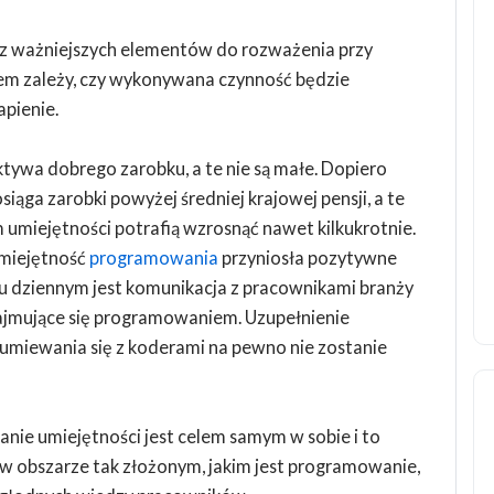
en z ważniejszych elementów do rozważenia przy
iem zależy, czy wykonywana czynność będzie
apienie.
tywa dobrego zarobku, a te nie są małe. Dopiero
siąga zarobki powyżej średniej krajowej pensji, a te
miejętności potrafią wzrosnąć nawet kilkukrotnie.
umiejętność
programowania
przyniosła pozytywne
ku dziennym jest komunikacja z pracownikami branży
y zajmujące się programowaniem. Uzupełnienie
miewania się z koderami na pewno nie zostanie
nie umiejętności jest celem samym w sobie i to
 w obszarze tak złożonym, jakim jest programowanie,