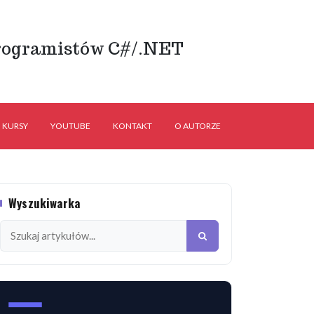
rogramistów C#/.NET
KURSY
YOUTUBE
KONTAKT
O AUTORZE
Wyszukiwarka