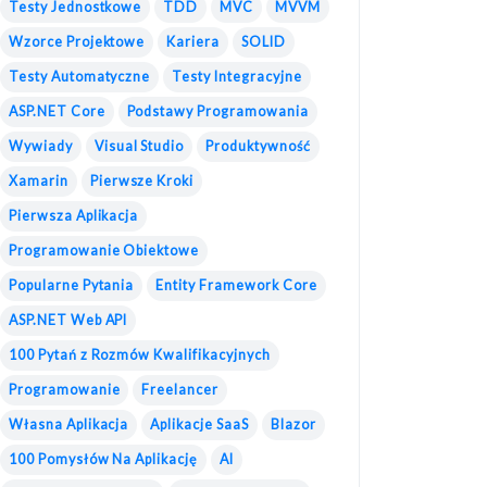
Testy Jednostkowe
TDD
MVC
MVVM
Wzorce Projektowe
Kariera
SOLID
Testy Automatyczne
Testy Integracyjne
ASP.NET Core
Podstawy Programowania
Wywiady
Visual Studio
Produktywność
Xamarin
Pierwsze Kroki
Pierwsza Aplikacja
Programowanie Obiektowe
Popularne Pytania
Entity Framework Core
ASP.NET Web API
100 Pytań z Rozmów Kwalifikacyjnych
Programowanie
Freelancer
Własna Aplikacja
Aplikacje SaaS
Blazor
100 Pomysłów Na Aplikację
AI