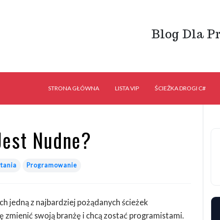
Blog Dla P
STRONA GŁÓWNA
LISTA VIP
ŚCIEŻKA DROGI C#
Jest Nudne?
ytania
Programowanie
ach jedną z najbardziej pożądanych ścieżek
 zmienić swoją branżę i chcą zostać programistami.