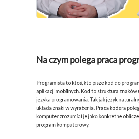
Na czym polega praca prog
Programista to ktoś, kto pisze kod do pro
aplikacji mobilnych. Kod to struktura znakó
języka programowania. Tak jak język naturaln
układa znaki w wyrażenia. Praca kodera poleg
komputer zrozumiał je jako konkretne obliczen
program komputerowy.