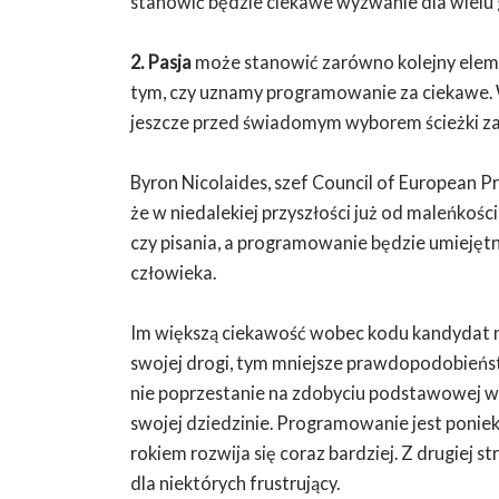
stanowić będzie ciekawe wyzwanie dla wielu
2. Pasja
może stanowić zarówno kolejny eleme
tym, czy uznamy programowanie za ciekawe.
jeszcze przed świadomym wyborem ścieżki z
Byron Nicolaides, szef Council of European Pr
że w niedalekiej przyszłości już od maleńkośc
czy pisania, a programowanie będzie umieję
człowieka.
Im większą ciekawość wobec kodu kandydat n
swojej drogi, tym mniejsze prawdopodobieństw
nie poprzestanie na zdobyciu podstawowej wied
swojej dziedzinie. Programowanie jest poniek
rokiem rozwija się coraz bardziej. Z drugiej
dla niektórych frustrujący.