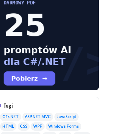
Tagi
C#/.NET
ASP.NET MVC
JavaScript
HTML
CSS
WPF
Windows Forms