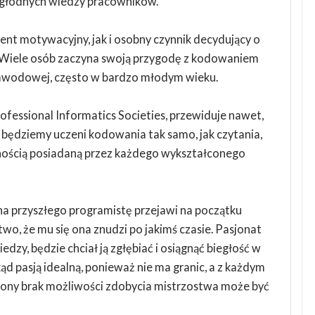
 głodnych wiedzy pracowników.
nt motywacyjny, jak i osobny czynnik decydujący o
 Wiele osób zaczyna swoją przygodę z kodowaniem
awodowej, często w bardzo młodym wieku.
ofessional Informatics Societies, przewiduje nawet,
i będziemy uczeni kodowania tak samo, jak czytania,
tnością posiadaną przez każdego wykształconego
a przyszłego programistę przejawi na początku
o, że mu się ona znudzi po jakimś czasie. Pasjonat
zy, będzie chciał ją zgłębiać i osiągnąć biegłość w
ąd pasją idealną, ponieważ nie ma granic, a z każdym
 strony brak możliwości zdobycia mistrzostwa może być