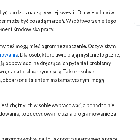
ć bardzo znaczący w tej kwestii. Dla wielu fanów
per może być posadą marzeń. Współtworzenie tego,
lement środowiska pracy.
damy, też mogą mieć ogromne znaczenie. Oczywistym
mowania
. Dla osób, które uwielbiają myślenie logiczne,
ają odpowiedzi na dręczące ich pytania i problemy
ręcz naturalną czynnością. Także osoby z
ne, obdarzone talentem matematycznym, mogą
 jest chętny ich w sobie wypracować, a ponadto nie
kodowania, to zdecydowanie uzna programowanie za
ą ogromny wpływ na to, jak postrzegamy swoją pracę.