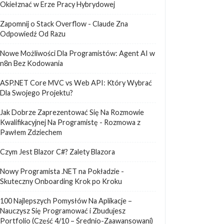
Okiełznać w Erze Pracy Hybrydowej
Zapomnij o Stack Overflow - Claude Zna
Odpowiedź Od Razu
Nowe Możliwości Dla Programistów: Agent AI w
n8n Bez Kodowania
ASP.NET Core MVC vs Web API: Który Wybrać
Dla Swojego Projektu?
Jak Dobrze Zaprezentować Się Na Rozmowie
Kwalifikacyjnej Na Programistę - Rozmowa z
Pawłem Zdziechem
Czym Jest Blazor C#? Zalety Blazora
Nowy Programista .NET na Pokładzie -
Skuteczny Onboarding Krok po Kroku
100 Najlepszych Pomysłów Na Aplikacje –
Nauczysz Się Programować i Zbudujesz
Portfolio (Część 4/10 – Średnio-Zaawansowani)