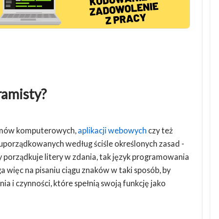
ramisty?
gramów komputerowych,
aplikacji webowych
czy też
w uporządkowanych według ściśle określonych zasad -
y porządkuje litery w zdania, tak język programowania
a więc na pisaniu ciągu znaków w taki sposób, by
ia i czynności, które spełnią swoją funkcję jako