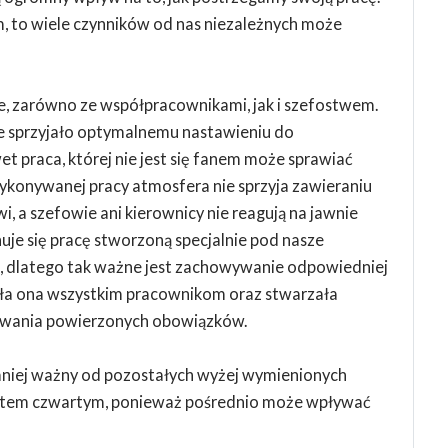
, to wiele czynników od nas niezależnych może
e, zarówno ze współpracownikami, jak i szefostwem.
ie sprzyjało optymalnemu nastawieniu do
 praca, której nie jest się fanem może sprawiać
wykonywanej pracy atmosfera nie sprzyja zawieraniu
wi, a szefowie ani kierownicy nie reagują na jawnie
nuje się pracę stworzoną specjalnie pod nasze
ji, dlatego tak ważne jest zachowywanie odpowiedniej
ała ona wszystkim pracownikom oraz stwarzała
ywania powierzonych obowiązków.
mniej ważny od pozostałych wyżej wymienionych
unktem czwartym, ponieważ pośrednio może wpływać