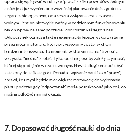
opłaca się wpisywać w rubrykę "praca" z kilku powodów. Jednym
z nich jest już wymienione wcześniej planowanie dnia zgodnie z
zegarem biologicznym, cała reszta związana jest z czasem
wolnym. Jest on niezwykle ważny w codziennym funkcjonowaniu.
Ma on wpływ na samopoczucie i dobrostan każdego z nas.
Odpoczynek oznacza także regenerację i lepsze wykorzystanie
przez mózg materiału, który przyswojony został w chwili
bardziej intensywnej. To moment, w którym nic nie "trzeba", a
wszystko "można" zrobić. Tylko od danej osoby zależy czynność,
której się podejmie w czasie wolnym. Nawet długi sen może być
zaliczony do tej kategorii. Ponadto wpisanie nauki jako "pracy",
sprawi, że umysł będzie miał większą motywację do wykonania
planu, podczas gdy "odpoczynek" może potraktować jako coś, co
można odłożyć na inną okazję.
7. Dopasować długość nauki do dnia