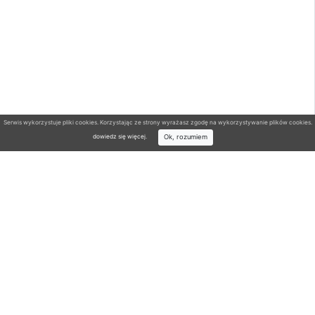
Serwis wykorzystuje pliki cookies. Korzystając ze strony wyrażasz zgodę na wykorzystywanie plików cookies.
Ok, rozumiem
dowiedz się więcej
.
Wyszukiwarka