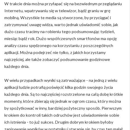
W trakcie dnia można przyłapać się na bezwiednym przeglądaniu
Internetu, wpatrywaniu się w telewizor, bądź graniu w grę
mobilną. Wszystkie te media są stworzone, by przyciągać i
zatrzymywać uwagę widza, warto jednak uświadomić sobie, jak
dużo czasu tracimy na robieniu tego podsumowując tydzień,
miesiąc bądź rok. Dużo współczesnych smartfonów ma opcję
analizy czasu spędzonego na korzystaniu z poszczególnych
aplikacji. Można podejrzeć nie tylko, z jakich korzystamy
najczęściej, ale także zobaczyć podsumowanie godzinowe
każdego dnia.
W wielu przypadkach wyniki są zatrważające - na jedną z wielu
aplikacji ludzie potrafią poświęcić kilka godzin swojego życia
każdego dnia. Są to najczęściej rozstrzelone na całą dobę krótkie
momenty, które zbierają się jednak w ogrom czasu, który można
by spożytkować w inny, bardziej pożyteczny sposób. Pierwszym
krokiem do kontroli takich odruchów jest uświadomienie sobie
ich istnienia - to już sukces. Drugim dobrym krokiem byłoby
zapisywanie wyników w notatniku i staranie się, by czas ten malał