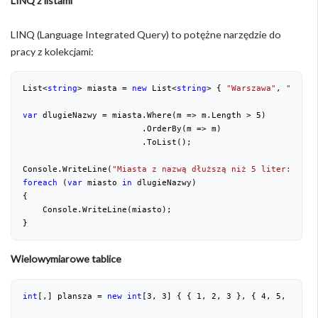
LINQ z listami
LINQ (Language Integrated Query) to potężne narzędzie do
pracy z kolekcjami:
List<
string
> miasta = 
new
 List<
string
> { 
"Warszawa"
, 
"Krakó
var
 dlugieNazwy = miasta.Where(m => m.Length > 
5
)
                        .OrderBy(m => m)
                        .ToList();
Console.WriteLine(
"Miasta z nazwą dłuższą niż 5 liter:"
);
foreach
 (
var
 miasto 
in
 dlugieNazwy)
{
    Console.WriteLine(miasto);
}
Wielowymiarowe tablice
int
[,] plansza = 
new
int
[
3
, 
3
] { { 
1
, 
2
, 
3
 }, { 
4
, 
5
, 
6
 }, 