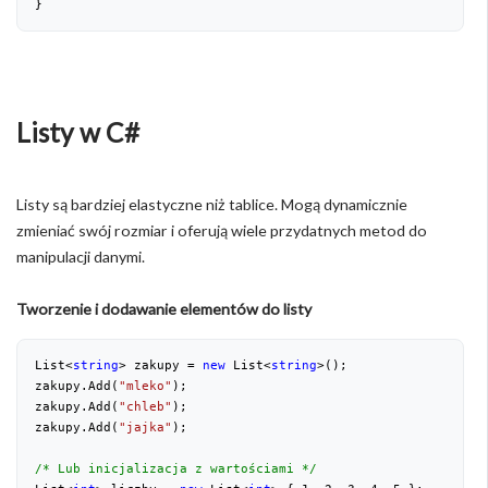
}
Listy w C#
Listy są bardziej elastyczne niż tablice. Mogą dynamicznie
zmieniać swój rozmiar i oferują wiele przydatnych metod do
manipulacji danymi.
Tworzenie i dodawanie elementów do listy
List<
string
> zakupy = 
new
 List<
string
>();
zakupy.Add(
"mleko"
);
zakupy.Add(
"chleb"
);
zakupy.Add(
"jajka"
);
/* Lub inicjalizacja z wartościami */