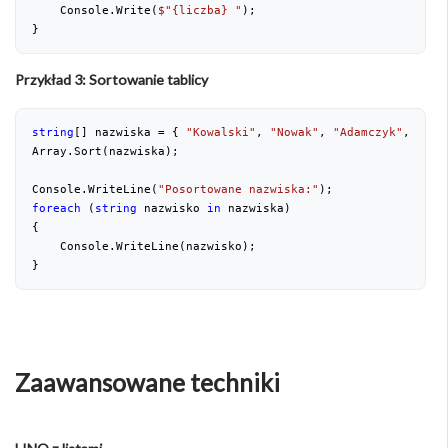
    Console.Write(
$"
{liczba}
 "
);
}
Przykład 3: Sortowanie tablicy
string
[] nazwiska = { 
"Kowalski"
, 
"Nowak"
, 
"Adamczyk"
, 
"Zie
Array.Sort(nazwiska);
Console.WriteLine(
"Posortowane nazwiska:"
);
foreach
 (
string
 nazwisko 
in
 nazwiska)
{
    Console.WriteLine(nazwisko);
}
Zaawansowane techniki