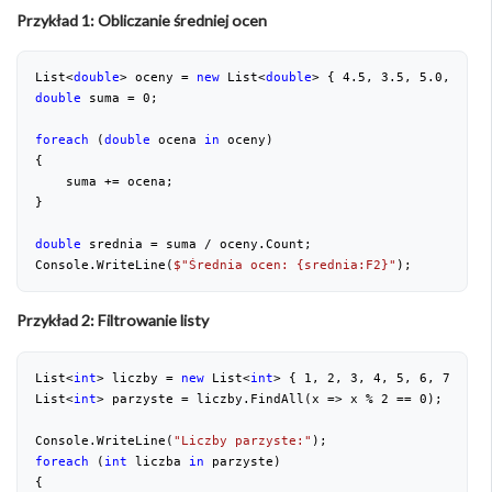
Przykład 1: Obliczanie średniej ocen
List<
double
> oceny = 
new
 List<
double
> { 
4.5
, 
3.5
, 
5.0
, 
4.0
,
double
 suma = 
0
;
foreach
 (
double
 ocena 
in
 oceny)
{
    suma += ocena;
}
double
 srednia = suma / oceny.Count;
Console.WriteLine(
$"Średnia ocen: 
{srednia:F2}
"
);
Przykład 2: Filtrowanie listy
List<
int
> liczby = 
new
 List<
int
> { 
1
, 
2
, 
3
, 
4
, 
5
, 
6
, 
7
, 
8
, 
List<
int
> parzyste = liczby.FindAll(x => x % 
2
 == 
0
);
Console.WriteLine(
"Liczby parzyste:"
);
foreach
 (
int
 liczba 
in
 parzyste)
{