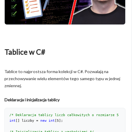
Tablice w C#
Tablice to najprostsza forma kolekcji w C#. Pozwalają na
przechowywanie wielu elementów tego samego typu w jednej
zmiennej.
Deklaracja i inicjalizacja tablicy
/* Deklaracja tablicy liczb całkowitych o rozmiarze 5 */
int
[] liczby = 
new
int
[
5
];
/* Inicjalizacja tablicy z wartościami */