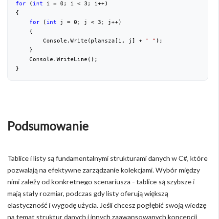
for
 (
int
 i = 
0
; i < 
3
; i++)
{
for
 (
int
 j = 
0
; j < 
3
; j++)
    {
        Console.Write(plansza[i, j] + 
" "
);
    }
    Console.WriteLine();
}
Podsumowanie
Tablice i listy są fundamentalnymi strukturami danych w C#, które
pozwalają na efektywne zarządzanie kolekcjami. Wybór między
nimi zależy od konkretnego scenariusza - tablice są szybsze i
mają stały rozmiar, podczas gdy listy oferują większą
elastyczność i wygodę użycia. Jeśli chcesz pogłębić swoją wiedzę
na temat struktur danych i innych zaawansowanych koncepcji