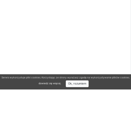
Serwis wykorzystuje pliki cookies. Korzystając ze strony wyrażasz zgodę na wykorzystywanie plików cookies.
Ok, rozumiem
dowiedz się więcej
.
Wyszukiwarka