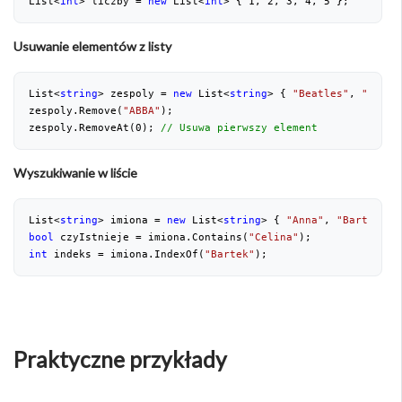
List<
int
> liczby = 
new
 List<
int
> { 
1
, 
2
, 
3
, 
4
, 
5
 };
Usuwanie elementów z listy
List<
string
> zespoly = 
new
 List<
string
> { 
"Beatles"
, 
"Queen
zespoly.Remove(
"ABBA"
);
zespoly.RemoveAt(
0
); 
// Usuwa pierwszy element
Wyszukiwanie w liście
List<
string
> imiona = 
new
 List<
string
> { 
"Anna"
, 
"Bartek"
, 
bool
 czyIstnieje = imiona.Contains(
"Celina"
);
int
 indeks = imiona.IndexOf(
"Bartek"
);
Praktyczne przykłady