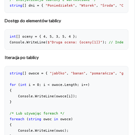
string
[] dni = { 
"Poniedziałek"
, 
"Wtorek"
, 
"Środa"
, 
"Czwart
Dostęp do elementów tablicy
int
[] oceny = { 
4
, 
5
, 
3
, 
5
, 
4
 };
Console.WriteLine(
$"Druga ocena: 
{oceny[
1
]}
"
); 
// Indeksowa
Iteracja po tablicy
string
[] owoce = { 
"jabłko"
, 
"banan"
, 
"pomarańcza"
, 
"gruszk
for
 (
int
 i = 
0
; i < owoce.Length; i++)
{
    Console.WriteLine(owoce[i]);
}
/* Lub używając foreach */
foreach
 (
string
 owoc 
in
 owoce)
{
    Console.WriteLine(owoc);