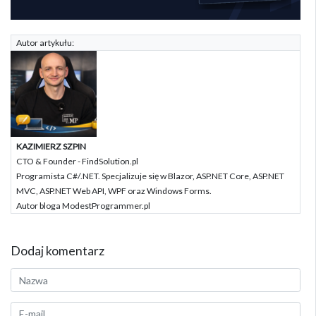
Autor artykułu:
KAZIMIERZ SZPIN
CTO & Founder - FindSolution.pl
Programista C#/.NET. Specjalizuje się w Blazor, ASP.NET Core, ASP.NET
MVC, ASP.NET Web API, WPF oraz Windows Forms.
Autor bloga ModestProgrammer.pl
Dodaj komentarz