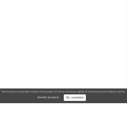
Serwis wykorzystuje pliki cookies. Korzystając ze strony wyrażasz zgodę na wykorzystywanie plików cookies.
Ok, rozumiem
dowiedz się więcej
.