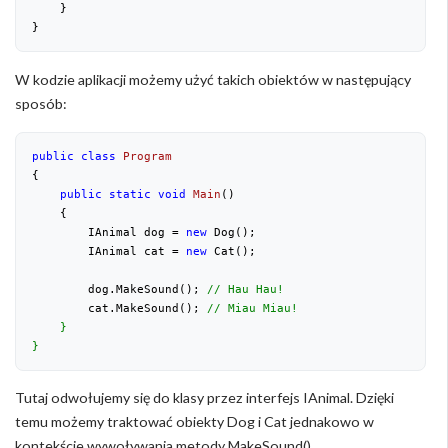
    }
}
W kodzie aplikacji możemy użyć takich obiektów w następujący
sposób:
public
class
Program
{
public
static
void
Main
(
)
{
        IAnimal dog = 
new
 Dog();
        IAnimal cat = 
new
 Cat();
        dog.MakeSound(); 
// Hau Hau!
        cat.MakeSound(); 
// Miau Miau!
    }
}
Tutaj odwołujemy się do klasy przez interfejs IAnimal. Dzięki
temu możemy traktować obiekty Dog i Cat jednakowo w
kontekście wywoływania metody MakeSound().