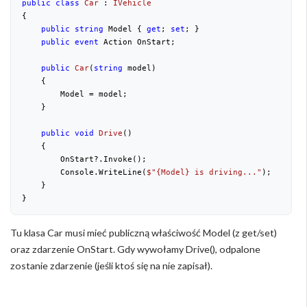
public
class
Car
 : 
IVehicle
{
public
string
 Model { 
get
; 
set
; }
public
event
 Action OnStart;
public
Car
(
string
 model
)
{
        Model = model;
    }
public
void
Drive
(
)
{
        OnStart?.Invoke();
        Console.WriteLine(
$"
{Model}
 is driving..."
);
    }
}
Tu klasa Car musi mieć publiczną właściwość Model (z get/set)
oraz zdarzenie OnStart. Gdy wywołamy Drive(), odpalone
zostanie zdarzenie (jeśli ktoś się na nie zapisał).