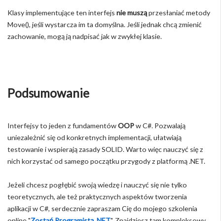
Klasy implementujące ten interfejs
nie muszą
przesłaniać metody
Move(), jeśli wystarcza im ta domyślna. Jeśli jednak chcą zmienić
zachowanie, mogą ją nadpisać jak w zwykłej klasie.
Podsumowanie
Interfejsy to jeden z fundamentów
OOP
w C#. Pozwalają
uniezależnić się od konkretnych implementacji, ułatwiają
testowanie i wspierają zasady SOLID. Warto więc nauczyć się z
nich korzystać od samego początku przygody z platformą .NET.
Jeżeli chcesz pogłębić swoją wiedzę i nauczyć się nie tylko
teoretycznych, ale też praktycznych aspektów tworzenia
aplikacji w C#, serdecznie zapraszam Cię do mojego szkolenia
online "
Zostań Programistą .NET
". Znajdziesz tam kompleksowy