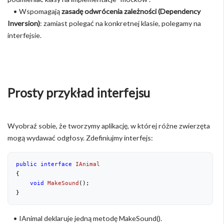
• Wspomagają
zasadę odwrócenia zależności (Dependency
Inversion)
: zamiast polegać na konkretnej klasie, polegamy na
interfejsie.
Prosty przykład interfejsu
Wyobraź sobie, że tworzymy aplikację, w której różne zwierzęta
mogą wydawać odgłosy. Zdefiniujmy interfejs:
public
interface
IAnimal
{
void
MakeSound
(
)
;
}
• IAnimal deklaruje jedną metodę MakeSound().