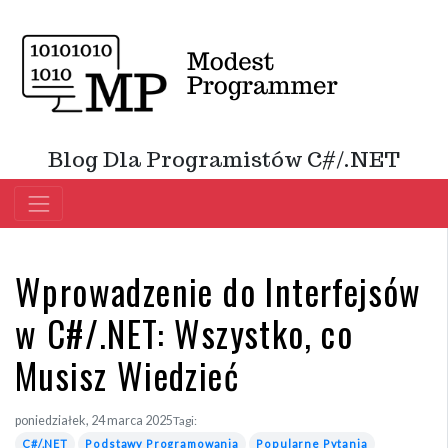
Blog Dla Programistów C#/.NET
Wprowadzenie do Interfejsów
w C#/.NET: Wszystko, co
Musisz Wiedzieć
poniedziałek, 24 marca 2025
Tagi:
C#/.NET
Podstawy Programowania
Popularne Pytania