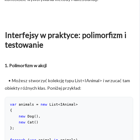
Interfejsy w praktyce: polimorfizm i
testowanie
1. Polimorfizm w akcji
• Możesz stworzyć kolekcję typu List<IAnimal> i wrzucać tam
obiekty różnych klas. Poniżej przykład:
var
 animals = 
new
 List<IAnimal>
{
new
 Dog(),
new
 Cat()
};
foreach
 (
var
 animal 
in
 animals)