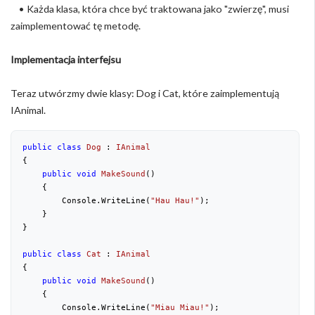
• Każda klasa, która chce być traktowana jako "zwierzę", musi
zaimplementować tę metodę.
Implementacja interfejsu
Teraz utwórzmy dwie klasy: Dog i Cat, które zaimplementują
IAnimal.
public
class
Dog
 : 
IAnimal
{
public
void
MakeSound
(
)
{
        Console.WriteLine(
"Hau Hau!"
);

    }
}
public
class
Cat
 : 
IAnimal
{
public
void
MakeSound
(
)
{
        Console.WriteLine(
"Miau Miau!"
);