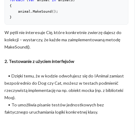
{
    animal.MakeSound(); 
}
W pętli nie interesuje Cię, które konkretnie zwierzę dajesz do
kolekcji – wystarczy, że każde ma zaimplementowaną metodę
MakeSound().
2. Testowanie z użyciem interfejsów
• Dzięki temu, że w kodzie odwołujesz się do IAnimal zamiast
bezpośrednio do Dog czy Cat, możesz w testach podmienić
rzeczywistą implementację na np. obiekt mocka (np. z biblioteki
Moq).
• To umożliwia pisanie testów jednostkowych bez
faktycznego uruchamiania logiki konkretnej klasy.