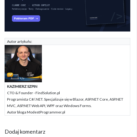
Autor artykułu:
KAZIMIERZ SZPIN
CTO & Founder - FindSolution.pl
Programista C#/.NET. Specjalizuje się w Blazor, ASP.NET Core, ASP.NET
MVC, ASP.NET Web API, WPF oraz Windows Forms.
Autor bloga ModestProgrammer.pl
Dodaj komentarz