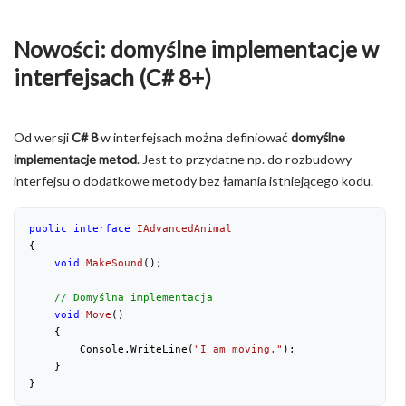
Nowości: domyślne implementacje w
interfejsach (C# 8+)
Od wersji
C# 8
w interfejsach można definiować
domyślne
implementacje metod
. Jest to przydatne np. do rozbudowy
interfejsu o dodatkowe metody bez łamania istniejącego kodu.
public
interface
IAdvancedAnimal
{
void
MakeSound
(
)
;

// Domyślna implementacja
void
Move
(
) 
{
        Console.WriteLine(
"I am moving."
);
    }
}