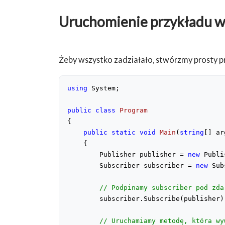
Uruchomienie przykładu w
Żeby wszystko zadziałało, stwórzmy prosty p
using
 System;
public
class
Program
{
public
static
void
Main
(
string
[] ar
{
        Publisher publisher = 
new
 Publi
        Subscriber subscriber = 
new
 Sub
// Podpinamy subscriber pod zda
        subscriber.Subscribe(publisher)
// Uruchamiamy metodę, która wy