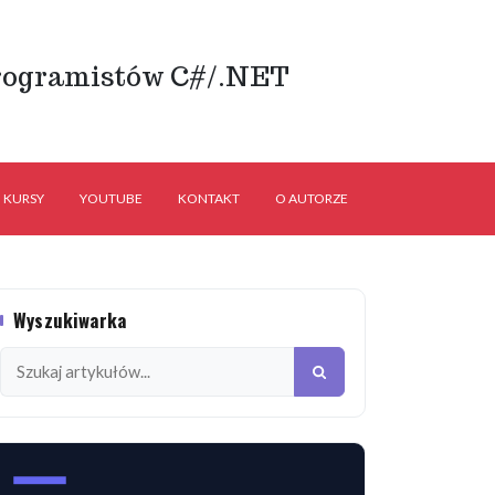
rogramistów C#/.NET
KURSY
YOUTUBE
KONTAKT
O AUTORZE
Wyszukiwarka