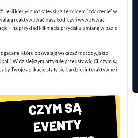
 Jeśli kiedyś spotkałeś się z terminem "zdarzenie" w
walają reaktywować nasz kod, czyli wywoływać
e – na przykład kliknięcia przycisku, zmianę w bazie
elegatami, które pozwalają wskazać metody, jakie
ali". W dzisiejszym artykule przedstawię Ci, czym są
 aby Twoje aplikacje stały się bardziej interaktywne i