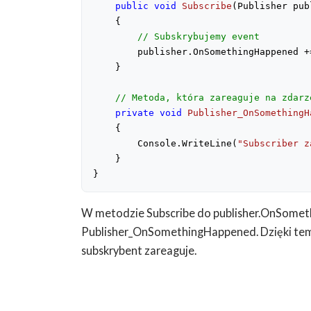
public
void
Subscribe
(
Publisher pub
{
// Subskrybujemy event
        publisher.OnSomethingHappened +
    }
// Metoda, która zareaguje na zdarz
private
void
Publisher_OnSomethingH
{
        Console.WriteLine(
"Subscriber z
    }
}
W metodzie Subscribe do publisher.OnSome
Publisher_OnSomethingHappened. Dzięki temu
subskrybent zareaguje.