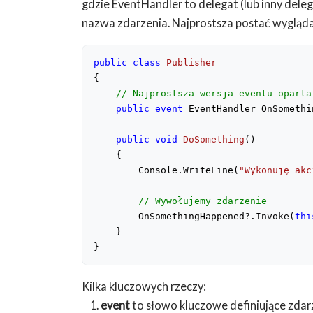
gdzie EventHandler to delegat (lub inny dele
nazwa zdarzenia. Najprostsza postać wygląda
public
class
Publisher
{
// Najprostsza wersja eventu oparta
public
event
 EventHandler OnSomethi
public
void
DoSomething
(
)
{
        Console.WriteLine(
"Wykonuję akc
// Wywołujemy zdarzenie
        OnSomethingHappened?.Invoke(
thi
    }
}
Kilka kluczowych rzeczy:
1.
event
to słowo kluczowe definiujące zdar