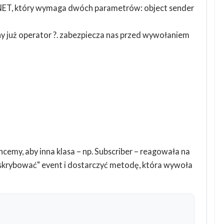
NET, który wymaga dwóch parametrów: object sender
y już operator ?. zabezpiecza nas przed wywołaniem
cemy, aby inna klasa – np. Subscriber – reagowała na
bskrybować" event i dostarczyć metodę, która wywoła