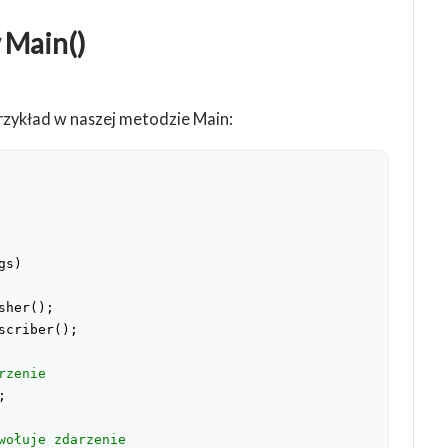
 Main()
rzykład w naszej metodzie Main:
gs
)
sher();
scriber();
rzenie
;
wołuje zdarzenie