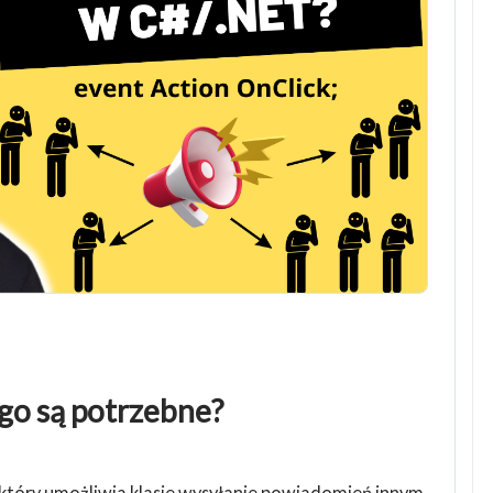
ego są potrzebne?
który umożliwia klasie wysyłanie powiadomień innym