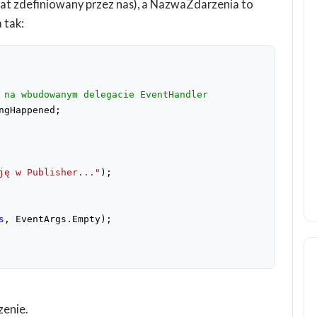
gat zdefiniowany przez nas), a NazwaZdarzenia to
 tak:
 na wbudowanym delegacie EventHandler
ngHappened;
ję w Publisher..."
);
s
, EventArgs.Empty);
zenie.