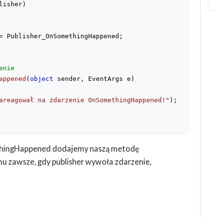
lisher
)
= Publisher_OnSomethingHappened;
enie
appened
(
object
 sender, EventArgs e
)
areagował na zdarzenie OnSomethingHappened!"
);
thingHappened dodajemy naszą metodę
 zawsze, gdy publisher wywoła zdarzenie,