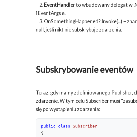
2.
EventHandler
to wbudowany delegat w .
i EventArgs e.
3. OnSomethingHappened?.Invoke(...) – znan
null, jeśli nikt nie subskrybuje zdarzenia.
Subskrybowanie eventów
Teraz, gdy mamy zdefiniowanego Publisher, ch
zdarzenie. W tym celu Subscriber musi "zasu
się po wystąpieniu zdarzenia:
public
class
Subscriber
{