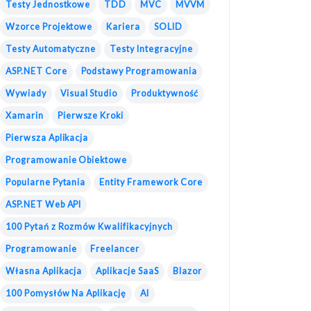
Testy Jednostkowe
TDD
MVC
MVVM
Wzorce Projektowe
Kariera
SOLID
Testy Automatyczne
Testy Integracyjne
ASP.NET Core
Podstawy Programowania
Wywiady
Visual Studio
Produktywność
Xamarin
Pierwsze Kroki
Pierwsza Aplikacja
Programowanie Obiektowe
Popularne Pytania
Entity Framework Core
ASP.NET Web API
100 Pytań z Rozmów Kwalifikacyjnych
Programowanie
Freelancer
Własna Aplikacja
Aplikacje SaaS
Blazor
100 Pomysłów Na Aplikację
AI