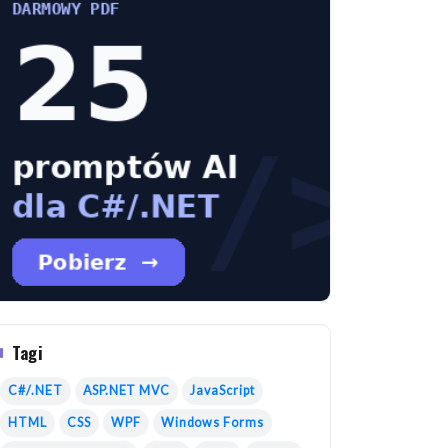
Tagi
C#/.NET
ASP.NET MVC
JavaScript
HTML
CSS
WPF
Windows Forms