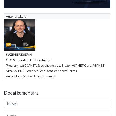
Autor artykułu:
KAZIMIERZ SZPIN
CTO & Founder - FindSolution.pl
Programista C#/.NET. Specjalizuje się w Blazor, ASP.NET Core, ASP.NET
MVC, ASP.NET Web API, WPF oraz Windows Forms.
Autor bloga ModestProgrammer.pl
Dodaj komentarz