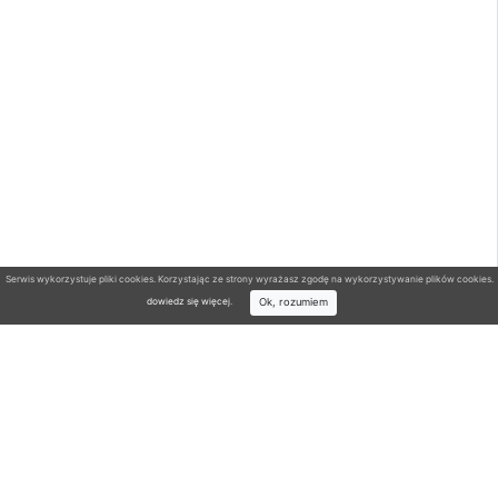
Serwis wykorzystuje pliki cookies. Korzystając ze strony wyrażasz zgodę na wykorzystywanie plików cookies.
Ok, rozumiem
dowiedz się więcej
.
Wyszukiwarka