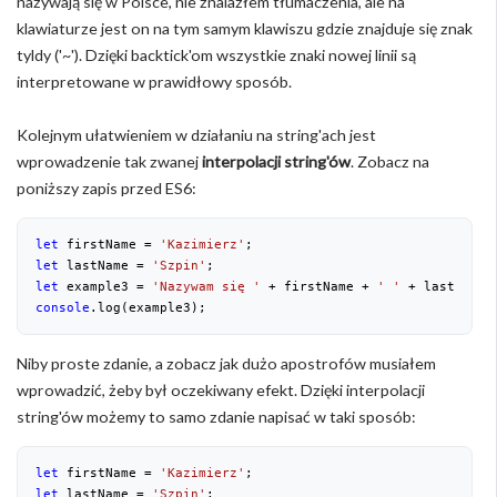
nazywają się w Polsce, nie znalazłem tłumaczenia, ale na
klawiaturze jest on na tym samym klawiszu gdzie znajduje się znak
tyldy ('~'). Dzięki backtick'om wszystkie znaki nowej linii są
interpretowane w prawidłowy sposób.
Kolejnym ułatwieniem w działaniu na string'ach jest
wprowadzenie tak zwanej
interpolacji string'ów
. Zobacz na
poniższy zapis przed ES6:
let
 firstName = 
'Kazimierz'
let
 lastName = 
'Szpin'
let
 example3 = 
'Nazywam się '
 + firstName + 
' '
 + lastName 
console
.log(example3);
Niby proste zdanie, a zobacz jak dużo apostrofów musiałem
wprowadzić, żeby był oczekiwany efekt. Dzięki interpolacji
string'ów możemy to samo zdanie napisać w taki sposób:
let
 firstName = 
'Kazimierz'
let
 lastName = 
'Szpin'