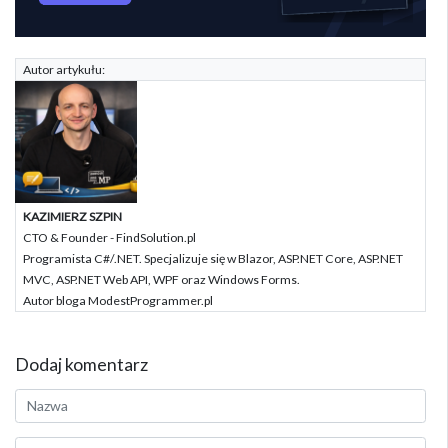
Autor artykułu:
KAZIMIERZ SZPIN
CTO & Founder - FindSolution.pl
Programista C#/.NET. Specjalizuje się w Blazor, ASP.NET Core, ASP.NET
MVC, ASP.NET Web API, WPF oraz Windows Forms.
Autor bloga ModestProgrammer.pl
Dodaj komentarz