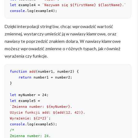
let
 example4 = 
`Nazywam się 
${firstName}
${lastName}
.`
console
.log(example4);
Dzięki interpolacji string'ów, chcąc wprowadzić wartość
zmiennej, wystarczy umieścić ją w nawiasy klamrowe, oraz
nawiasy te poprzedzić znakiem dolara. W nawiasy klamrowe
możesz wprowadzić zmienne o różnych typach, jak również
wyrażenia czy funkcje.
function
add
(
number1, number2
) 
{

return
 number1 + number2;

}

let
 myNumber = 
24
let
`Zmienna number: 
${myNumber}
.

Użycie funkcji add: 
${add(
12
, 
42
)}
.

Wyrażenie: 
${
2
*
2
}
`
console
/*

Zmienna number: 24.
