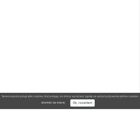
Serwis wykorzystuje pliki cookies. Korzystając ze strony wyrażasz zgodę na wykorzystywanie plików cookies.
Ok, rozumiem
dowiedz się więcej
.
Wyszukiwarka