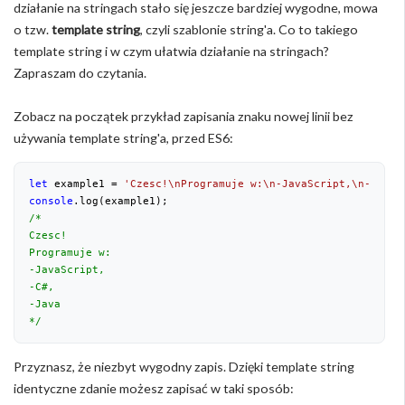
działanie na stringach stało się jeszcze bardziej wygodne, mowa
o tzw.
template string
, czyli szablonie string'a. Co to takiego
template string i w czym ułatwia działanie na stringach?
Zapraszam do czytania.
Zobacz na początek przykład zapisania znaku nowej linii bez
używania template string'a, przed ES6:
let
 example1 = 
'Czesc!\nProgramuje w:\n-JavaScript,\n-C#,\n
console
/*

Czesc!

Programuje w:

-JavaScript,

-C#,

-Java

*/
Przyznasz, że niezbyt wygodny zapis. Dzięki template string
identyczne zdanie możesz zapisać w taki sposób: