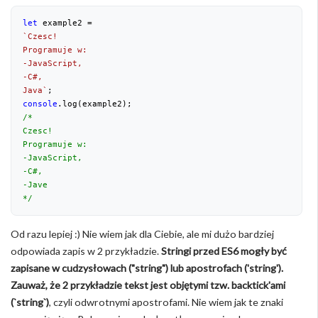
let
`Czesc!

Programuje w:

-JavaScript,

-C#,

Java`
console
/*

Czesc!

Programuje w:

-JavaScript,

-C#,

-Jave

*/
Od razu lepiej :) Nie wiem jak dla Ciebie, ale mi dużo bardziej
odpowiada zapis w 2 przykładzie.
Stringi przed ES6 mogły być
zapisane w cudzysłowach ("string") lub apostrofach ('string').
Zauważ, że 2 przykładzie tekst jest objętymi tzw. backtick'ami
(`string`)
, czyli odwrotnymi apostrofami. Nie wiem jak te znaki