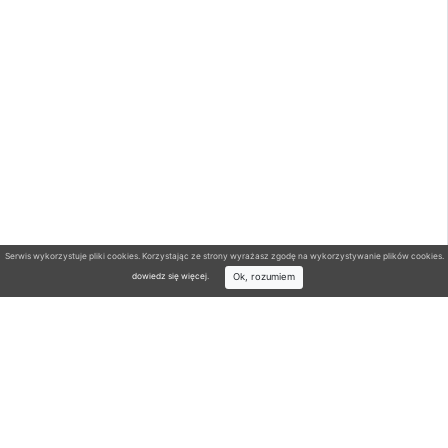
Serwis wykorzystuje pliki cookies. Korzystając ze strony wyrażasz zgodę na wykorzystywanie plików cookies.
Ok, rozumiem
dowiedz się więcej
.
Wyszukiwarka