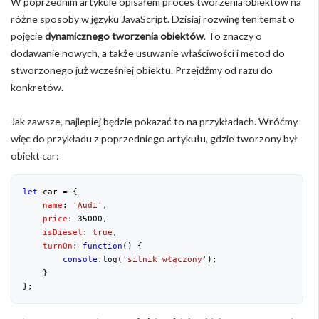
W poprzednim artykule opisałem proces tworzenia obiektów na
różne sposoby w języku JavaScript. Dzisiaj rozwinę ten temat o
pojęcie
dynamicznego tworzenia obiektów
. To znaczy o
dodawanie nowych, a także usuwanie właściwości i metod do
stworzonego już wcześniej obiektu. Przejdźmy od razu do
konkretów.
Jak zawsze, najlepiej będzie pokazać to na przykładach. Wróćmy
więc do przykładu z poprzedniego artykułu, gdzie tworzony był
obiekt car:
let
 car = {

name
: 
'Audi'
,

price
: 
35000
,

isDiesel
: 
true
,

turnOn
: 
function
(
) 
{

console
.log(
'silnik włączony'
);    

    }

};