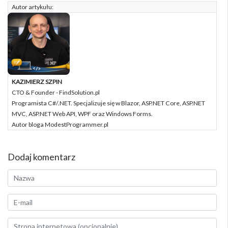
Autor artykułu:
KAZIMIERZ SZPIN
CTO & Founder - FindSolution.pl
Programista C#/.NET. Specjalizuje się w Blazor, ASP.NET Core, ASP.NET
MVC, ASP.NET Web API, WPF oraz Windows Forms.
Autor bloga ModestProgrammer.pl
Dodaj komentarz