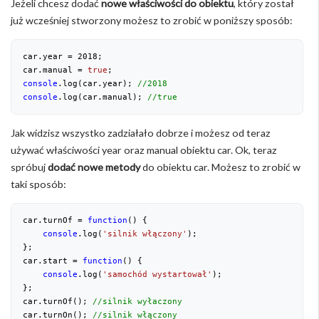
Jeżeli chcesz dodać
nowe właściwości do obiektu
, który został
już wcześniej stworzony możesz to zrobić w poniższy sposób:
car.year = 
2018
;

car.manual = 
true
console
.log(car.year); 
//2018
console
.log(car.manual); 
//true
Jak widzisz wszystko zadziałało dobrze i możesz od teraz
używać właściwości year oraz manual obiektu car. Ok, teraz
spróbuj
dodać nowe metody
do obiektu car. Możesz to zrobić w
taki sposób:
car.turnOf = 
function
(
) 
{

console
.log(
'silnik włączony'
);

};

car.start = 
function
(
) 
{

console
.log(
'samochód wystartował'
);

};

car.turnOf(); 
//silnik wyłaczony
car.turnOn(); 
//silnik włączony