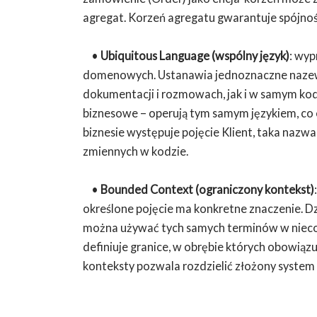
agregat. Korzeń agregatu gwarantuje spójnoś
•
Ubiquitous Language (wspólny język)
: wyp
domenowych. Ustanawia jednoznaczne nazewn
dokumentacji i rozmowach, jak i w samym kod
biznesowe – operują tym samym językiem, co e
biznesie występuje pojęcie Klient, taka nazw
zmiennych w kodzie.
•
Bounded Context (ograniczony kontekst)
określone pojęcie ma konkretne znaczenie. D
można używać tych samych terminów w nieco i
definiuje granice, w obrębie których obowią
konteksty pozwala rozdzielić złożony system n