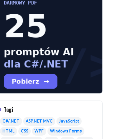
Tagi
C#/.NET
ASP.NET MVC
JavaScript
HTML
CSS
WPF
Windows Forms