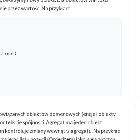
ie przez wartość. Na przykład:
street
)
powiązanych obiektów domenowych (encje i obiekty
ontekście spójności. Agregat ma jeden obiekt
 on kontroluje zmiany wewnątrz agregatu. Na przykład
awierać listę pozycji (OrderItem) jako wewnętrzny