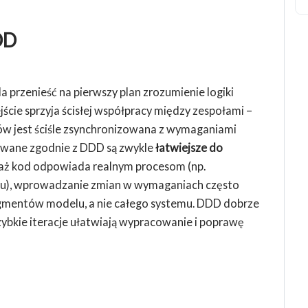
DD
przenieść na pierwszy plan zrozumienie logiki
ście sprzyja ścisłej współpracy między zespołami –
ów jest ściśle zsynchronizowana z wymaganiami
owane zgodnie z DDD są zwykle
łatwiejsze do
aż kod odpowiada realnym procesom (np.
esu), wprowadzanie zmian w wymaganiach często
agmentów modelu, a nie całego systemu. DDD dobrze
ybkie iteracje ułatwiają wypracowanie i poprawę