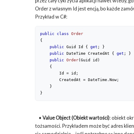
przez cały cykl życia aplikacji nawet wtedy, gd
Order z własnym Id jest encją, bo każde zamó
Przykład w C#:
public
class
Order
{
public
 Guid Id { 
get
; }
public
 DateTime CreatedAt { 
get
; }
public
Order
(
Guid id
)
{
        Id = id;
        CreatedAt = DateTime.Now;
    }
}
•
Value Object (Obiekt wartości)
: obiekt ok
tożsamości. Przykładem może być adres klient
się samodzielnie – jeśli potrzebne są inne d