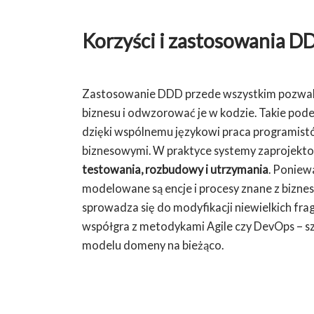
Korzyści i zastosowania D
Zastosowanie DDD przede wszystkim pozwala 
biznesu i odwzorować je w kodzie. Takie podej
dzięki wspólnemu językowi praca programist
biznesowymi. W praktyce systemy zaprojekt
testowania, rozbudowy i utrzymania
. Poniew
modelowane są encje i procesy znane z bizn
sprowadza się do modyfikacji niewielkich fr
współgra z metodykami Agile czy DevOps – sz
modelu domeny na bieżąco.