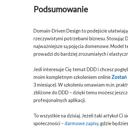
Podsumowanie
Domain-Driven Design to podejście ułatwia
rzeczywistymi potrzebami biznesu. Stosując 
najważniejsze są pojęcia domenowe. Model t
prowadzi do bardziej zrozumiałych i elastyc
Jeśli interesuje Cię temat DDD i chcesz pogł
moim kompletnym szkoleniem online
Zostań 
3 miesiące). W szkoleniu omawiam m.in. prak
zbliżone do DDD – dzięki temu możesz jeszcz
profesjonalnych aplikacji.
To wszystkie na dzisiaj. Jeżeli taki artykuł Ci
społeczności –
darmowe zapisy
, gdzie będzi