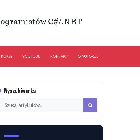
rogramistów C#/.NET
KURSY
YOUTUBE
KONTAKT
O AUTORZE
Wyszukiwarka