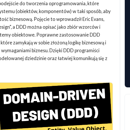
podejście do tworzenia oprogramowania, które
systemu (obiektów, komponentów) w taki sposób, aby
tość biznesową. Pojęcie to wprowadził Eric Evans,
sign", a DDD można opisać jako zbiór wzorców i
ystemy obiektowe. Poprawne zastosowanie DDD
tóre zamykają w sobie złożoną logikę biznesową i
i wymaganiami biznesu. Dzięki DDD programiści
odelowanej dziedzinie oraz łatwiej komunikują się z