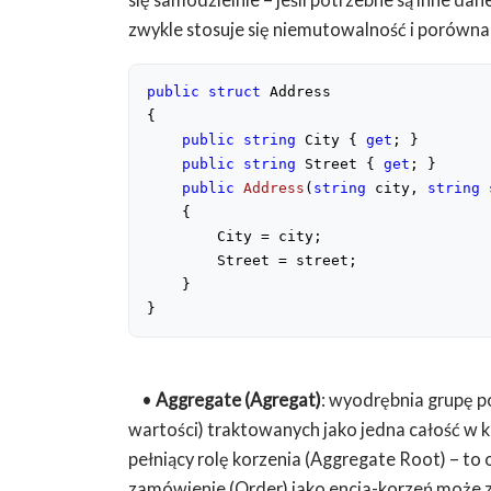
zwykle stosuje się niemutowalność i porównan
public
struct
 Address
{
public
string
 City { 
get
; }
public
string
 Street { 
get
; }
public
Address
(
string
 city, 
string
 
{
        City = city;
        Street = street;
    }
}
•
Aggregate (Agregat)
: wyodrębnia grupę 
wartości) traktowanych jako jedna całość w k
pełniący rolę korzenia (Aggregate Root) – to
zamówienie (Order) jako encja-korzeń może z