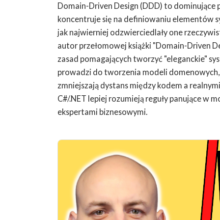
Domain-Driven Design (DDD) to dominujące 
koncentruje się na definiowaniu elementów 
jak najwierniej odzwierciedlały one rzeczywis
autor przełomowej książki "Domain-Driven De
zasad pomagających tworzyć "eleganckie" s
prowadzi do tworzenia modeli domenowych, k
zmniejszają dystans między kodem a realnym
C#/.NET lepiej rozumieją reguły panujące w m
ekspertami biznesowymi.