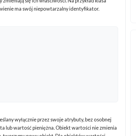
y zmieniają się ich właściwości. Na przykład klasa
wienie ma swój niepowtarzalny identyfikator.
reślany wyłącznie przez swoje atrybuty, bez osobnej
a lub wartość pieniężna. Obiekt wartości nie zmienia
ane, tworzymy nowy obiekt. Dla obiektów wartości