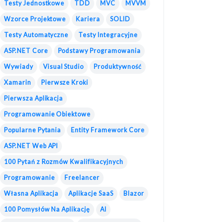
Testy Jednostkowe
TDD
MVC
MVVM
Wzorce Projektowe
Kariera
SOLID
Testy Automatyczne
Testy Integracyjne
ASP.NET Core
Podstawy Programowania
Wywiady
Visual Studio
Produktywność
Xamarin
Pierwsze Kroki
Pierwsza Aplikacja
Programowanie Obiektowe
Popularne Pytania
Entity Framework Core
ASP.NET Web API
100 Pytań z Rozmów Kwalifikacyjnych
Programowanie
Freelancer
Własna Aplikacja
Aplikacje SaaS
Blazor
100 Pomysłów Na Aplikację
AI