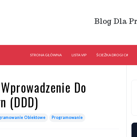
Blog Dla P
STRONA GŁÓWNA
LISTA VIP
ŚCIEŻKA DROGI C#
: Wprowadzenie Do
gn (DDD)
gramowanie Obiektowe
Programowanie