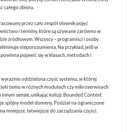
ć całego zbioru.
racowany przez cały zespół słownik pojęć
ictwo i terminy, które są używane zarówno w
zie źródłowym. Wszyscy – programiści i osoby
liminuje nieporozumienia. Na przykład, jeśli w
a powinna pojawić się w klasach, metodach i
: wyraźnie oddzielona część systemu, w której
zięki temu w różnych modułach czy mikroserwisach
nnym sensie, unikając kolizji. Bounded Context
zuje spójny model domeny. Podział na ograniczone
a mniejsze, łatwiejsze do zarządzania części.