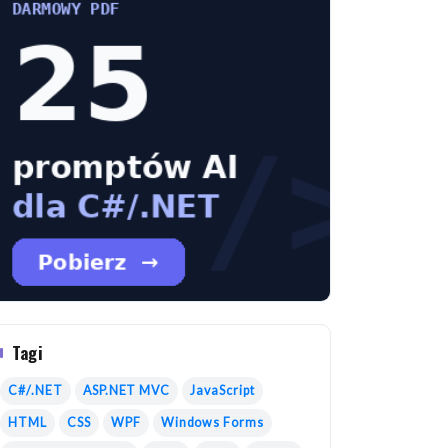
Tagi
C#/.NET
ASP.NET MVC
JavaScript
HTML
CSS
WPF
Windows Forms