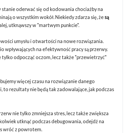
w stanie oderwać się od kodowania chociażby na
nają o wszystkim wokół. Niekiedy zdarza się, że
są
 dalej, utknąwszy w "martwym punkcie".
wości umysłu i otwartości na nowe rozwiązania.
io wpływających na efektywność pracy są przerwy.
 tylko odpocząć oczom, lecz także "przewietrzyć"
ebujemy więcej czasu na rozwiązanie danego
i, to rezultaty nie będą tak zadowalające, jak podczas
erw nie tylko zmniejsza stres, lecz także zwiększa
edykolwiek utknąć podczas debugowania, odejdź na
zas wróć z powrotem.