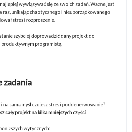
 najlepiej wywiązywać się ze swoich zadań. Ważne jest
 na raz, unikając chaotycznego i nieuporządkowanego
ował stres i rozproszenie.
tanie szybciej doprowadzić dany projekt do
ej produktywnym programistą.
e zadania
i na samą myśl czujesz stres i poddenerwowanie?
sz cały projekt na kilka mniejszych części
.
o poniższych wytycznych: