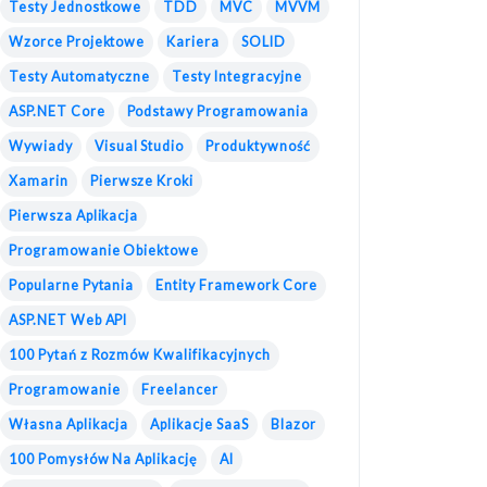
Testy Jednostkowe
TDD
MVC
MVVM
Wzorce Projektowe
Kariera
SOLID
Testy Automatyczne
Testy Integracyjne
ASP.NET Core
Podstawy Programowania
Wywiady
Visual Studio
Produktywność
Xamarin
Pierwsze Kroki
Pierwsza Aplikacja
Programowanie Obiektowe
Popularne Pytania
Entity Framework Core
ASP.NET Web API
100 Pytań z Rozmów Kwalifikacyjnych
Programowanie
Freelancer
Własna Aplikacja
Aplikacje SaaS
Blazor
100 Pomysłów Na Aplikację
AI