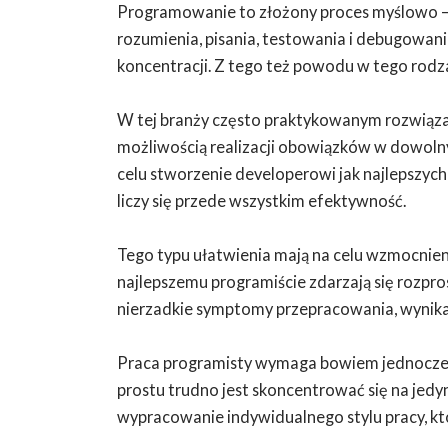
Programowanie to złożony proces myślowo –
rozumienia, pisania, testowania i debugowan
koncentracji. Z tego też powodu w tego rodz
W tej branży często praktykowanym rozwiąza
możliwością realizacji obowiązków w dowol
celu stworzenie developerowi jak najlepszyc
liczy się przede wszystkim efektywność.
Tego typu ułatwienia mają na celu wzmocnie
najlepszemu programiście zdarzają się rozpros
nierzadkie symptomy przepracowania, wynikaj
Praca programisty wymaga bowiem jednoczesn
prostu trudno jest skoncentrować się na jedy
wypracowanie indywidualnego stylu pracy, któr