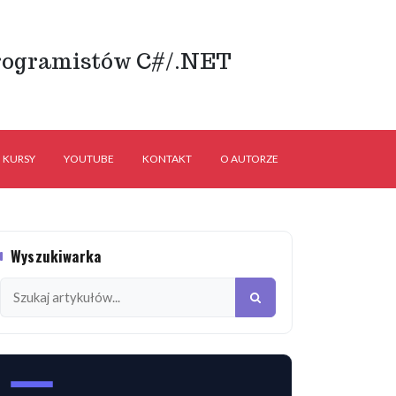
rogramistów C#/.NET
KURSY
YOUTUBE
KONTAKT
O AUTORZE
Wyszukiwarka