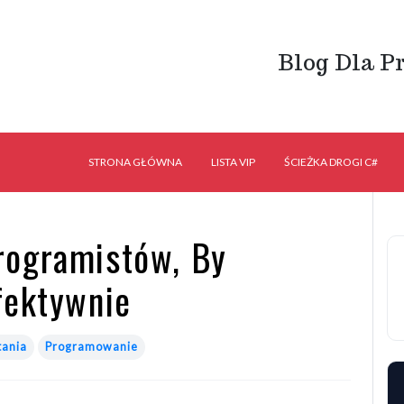
Blog Dla P
STRONA GŁÓWNA
LISTA VIP
ŚCIEŻKA DROGI C#
rogramistów, By
fektywnie
tania
Programowanie