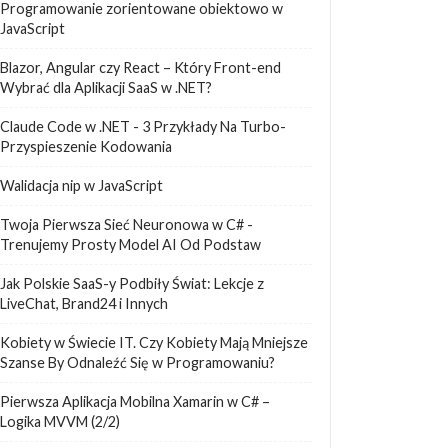
Programowanie zorientowane obiektowo w
JavaScript
Blazor, Angular czy React – Który Front-end
Wybrać dla Aplikacji SaaS w .NET?
Claude Code w .NET - 3 Przykłady Na Turbo-
Przyspieszenie Kodowania
Walidacja nip w JavaScript
Twoja Pierwsza Sieć Neuronowa w C# -
Trenujemy Prosty Model AI Od Podstaw
Jak Polskie SaaS-y Podbiły Świat: Lekcje z
LiveChat, Brand24 i Innych
Kobiety w Świecie IT. Czy Kobiety Mają Mniejsze
Szanse By Odnaleźć Się w Programowaniu?
Pierwsza Aplikacja Mobilna Xamarin w C# –
Logika MVVM (2/2)