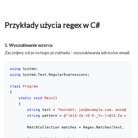
Przykłady użycia regex w C#
1. Wyszukiwanie wzorca
Zacznijmy od prostego przykładu - wyszukiwania adresów email:
using
 System;
using
 System.Text.RegularExpressions;
class
Program
{
static
void
Main
(
)
{
string
 text = 
"Kontakt: jan@example.com, anna@firma
string
 pattern = 
@"\b[A-Za-z0-9._%+-]+@[A-Za-z0-9.-
        MatchCollection matches = Regex.Matches(text, patte