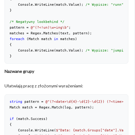
    Console.WriteLine(match.Value); 
/* Wypisze: "runn", "ju
}
/* Negatywny lookbehind */
pattern = 
@"(?<!un)\w+ing\b"
;
matches = Regex.Matches(text, pattern);
foreach
 (Match match 
in
 matches)
{
    Console.WriteLine(match.Value); 
/* Wypisze: "jumping" *
}
Nazwane grupy
Ułatwiają pracę z złożonymi wyrażeniami:
string
 pattern = 
@"(?<date>\d{4}-\d{2}-\d{2}) (?<time>\d{2}
Match match = Regex.Match(log, pattern);
if
 (match.Success)
{
    Console.WriteLine(
$"Data: 
{match.Groups[
"date"
].Value}
"