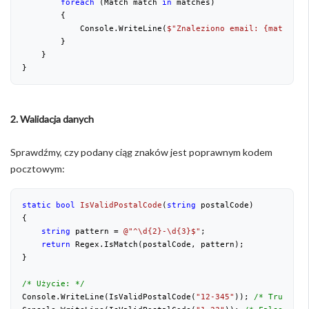
foreach
 (Match match 
in
 matches)
        {
            Console.WriteLine(
$"Znaleziono email: 
{match.Va
        }
    }
}
2. Walidacja danych
Sprawdźmy, czy podany ciąg znaków jest poprawnym kodem
pocztowym:
static
bool
IsValidPostalCode
(
string
 postalCode
)
{
string
 pattern = 
@"^\d{2}-\d{3}$"
;
return
 Regex.IsMatch(postalCode, pattern);
}
/* Użycie: */
Console.WriteLine(IsValidPostalCode(
"12-345"
)); 
/* True */