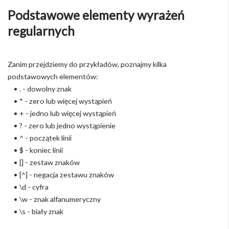
Podstawowe elementy wyrażeń
regularnych
Zanim przejdziemy do przykładów, poznajmy kilka
podstawowych elementów:
• . - dowolny znak
• * - zero lub więcej wystąpień
• + - jedno lub więcej wystąpień
• ? - zero lub jedno wystąpienie
• ^ - początek linii
• $ - koniec linii
• [] - zestaw znaków
• [^] - negacja zestawu znaków
• \d - cyfra
• \w - znak alfanumeryczny
• \s - biały znak