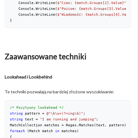
    Console.WriteLine(
$"Czas: 
{match.Groups[
2
].Value}
"
);
    Console.WriteLine(
$"Poziom: 
{match.Groups[
3
].Value}
"
);
    Console.WriteLine(
$"Wiadomość: 
{match.Groups[
4
].Value}
"
}
Zaawansowane techniki
Lookahead i Lookbehind
Te techniki pozwalają na bardziej złożone wyszukiwanie:
/* Pozytywny lookahead */
string
 pattern = 
@"\b\w+(?=ing\b)"
;
string
 text = 
"I am running and jumping"
;
MatchCollection matches = Regex.Matches(text, pattern);
foreach
 (Match match 
in
 matches)
{