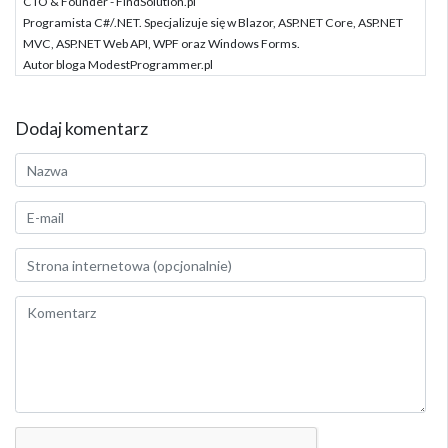
CTO & Founder - FindSolution.pl
Programista C#/.NET. Specjalizuje się w Blazor, ASP.NET Core, ASP.NET
MVC, ASP.NET Web API, WPF oraz Windows Forms.
Autor bloga ModestProgrammer.pl
Dodaj komentarz