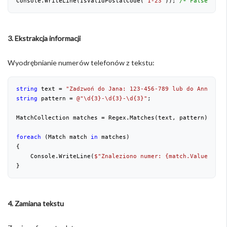
Console.WriteLine(IsValidPostalCode(
"1-23"
)); 
/* False */
3. Ekstrakcja informacji
Wyodrębnianie numerów telefonów z tekstu:
string
 text = 
"Zadzwoń do Jana: 123-456-789 lub do Anny: 98
string
 pattern = 
@"\d{3}-\d{3}-\d{3}"
;
MatchCollection matches = Regex.Matches(text, pattern);
foreach
 (Match match 
in
 matches)
{
    Console.WriteLine(
$"Znaleziono numer: 
{match.Value}
"
);
}
4. Zamiana tekstu