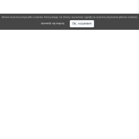
Serwis wykorzystuje pliki cookies. Korzystając ze strony wyrażasz zgodę na wykorzystywanie plików cookies.
Ok, rozumiem
dowiedz się więcej
.
Wyszukiwarka