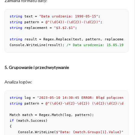
Zamiana formatu daty:
string
 text = 
"Data urodzenia: 1990-05-15"
;
string
 pattern = 
@"(\d{4})-(\d{2})-(\d{2})"
;
string
 replacement = 
"$3.$2.$1"
;
string
 result = Regex.Replace(text, pattern, replacement);
Console.WriteLine(result); 
/* Data urodzenia: 15.05.1990 */
5. Grupowanie i przechwytywanie
Analiza logów:
string
 log = 
"2023-05-10 14:30:45 ERROR: Błąd połączenia z 
string
 pattern = 
@"(\d{4}-\d{2}-\d{2}) (\d{2}:\d{2}:\d{2}) 
Match match = Regex.Match(log, pattern);
if
 (match.Success)
{
    Console.WriteLine(
$"Data: 
{match.Groups[
1
].Value}
"
);