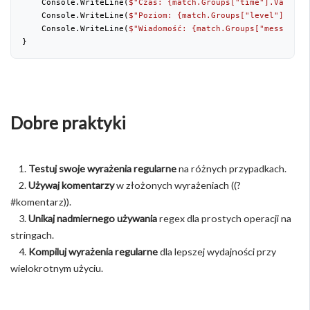
    Console.WriteLine(
$"Czas: 
{match.Groups[
"time"
].Value}
"
    Console.WriteLine(
$"Poziom: 
{match.Groups[
"level"
].Valu
    Console.WriteLine(
$"Wiadomość: 
{match.Groups[
"message"
]
}
Dobre praktyki
1.
Testuj swoje wyrażenia regularne
na różnych przypadkach.
2.
Używaj komentarzy
w złożonych wyrażeniach ((?
#komentarz)).
3.
Unikaj nadmiernego używania
regex dla prostych operacji na
stringach.
4.
Kompiluj wyrażenia regularne
dla lepszej wydajności przy
wielokrotnym użyciu.