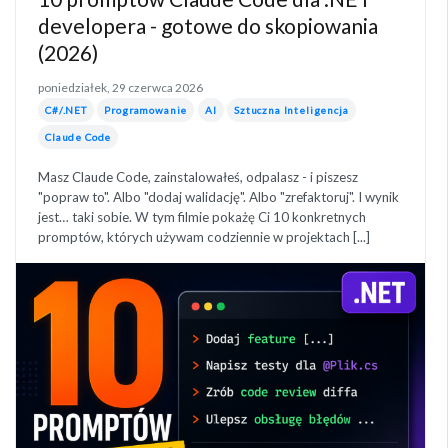
developera - gotowe do skopiowania
(2026)
poniedziałek, 29 czerwca 2026
C#/.NET
Programowanie
AI
Sztuczna Inteligencja
Claude Code
Masz Claude Code, zainstalowałeś, odpalasz - i piszesz
"popraw to". Albo "dodaj walidację". Albo "zrefaktoruj". I wynik
jest… taki sobie. W tym filmie pokażę Ci 10 konkretnych
promptów, których używam codziennie w projektach [...]