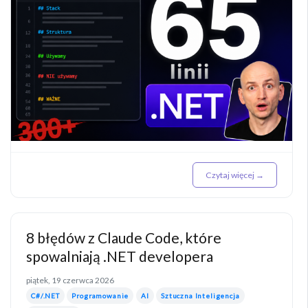
Czytaj więcej →
8 błędów z Claude Code, które
spowalniają .NET developera
piątek, 19 czerwca 2026
C#/.NET
Programowanie
AI
Sztuczna Inteligencja