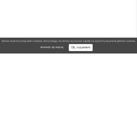
Serwis wykorzystuje pliki cookies. Korzystając ze strony wyrażasz zgodę na wykorzystywanie plików cookies.
Ok, rozumiem
dowiedz się więcej
.
Wyszukiwarka