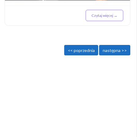
Czytaj więcej →
<< poprzednia
następna >>