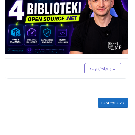
Czytaj więcej →
<< poprzednia
następna >>