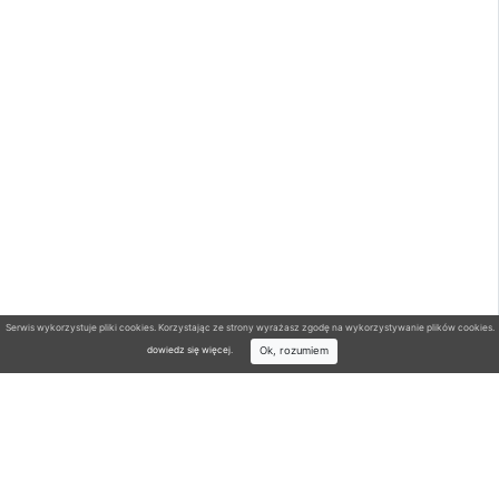
Serwis wykorzystuje pliki cookies. Korzystając ze strony wyrażasz zgodę na wykorzystywanie plików cookies.
Ok, rozumiem
dowiedz się więcej
.
Wyszukiwarka