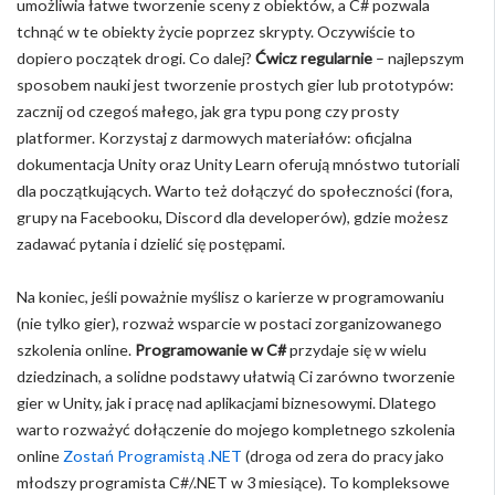
umożliwia łatwe tworzenie sceny z obiektów, a C# pozwala
tchnąć w te obiekty życie poprzez skrypty. Oczywiście to
dopiero początek drogi. Co dalej?
Ćwicz regularnie
– najlepszym
sposobem nauki jest tworzenie prostych gier lub prototypów:
zacznij od czegoś małego, jak gra typu pong czy prosty
platformer. Korzystaj z darmowych materiałów: oficjalna
dokumentacja Unity oraz Unity Learn oferują mnóstwo tutoriali
dla początkujących. Warto też dołączyć do społeczności (fora,
grupy na Facebooku, Discord dla developerów), gdzie możesz
zadawać pytania i dzielić się postępami.
Na koniec, jeśli poważnie myślisz o karierze w programowaniu
(nie tylko gier), rozważ wsparcie w postaci zorganizowanego
szkolenia online.
Programowanie w C#
przydaje się w wielu
dziedzinach, a solidne podstawy ułatwią Ci zarówno tworzenie
gier w Unity, jak i pracę nad aplikacjami biznesowymi. Dlatego
warto rozważyć dołączenie do mojego kompletnego szkolenia
online
Zostań Programistą .NET
(droga od zera do pracy jako
młodszy programista C#/.NET w 3 miesiące). To kompleksowe