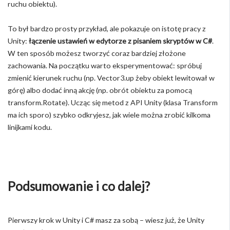
ruchu obiektu).
To był bardzo prosty przykład, ale pokazuje on istotę pracy z
Unity:
łączenie ustawień w edytorze z pisaniem skryptów w C#
.
W ten sposób możesz tworzyć coraz bardziej złożone
zachowania. Na początku warto eksperymentować: spróbuj
zmienić kierunek ruchu (np. Vector3.up żeby obiekt lewitował w
górę) albo dodać inną akcję (np. obrót obiektu za pomocą
transform.Rotate). Ucząc się metod z API Unity (klasa Transform
ma ich sporo) szybko odkryjesz, jak wiele można zrobić kilkoma
linijkami kodu.
Podsumowanie i co dalej?
Pierwszy krok w Unity i C# masz za sobą – wiesz już, że Unity