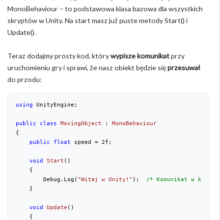
MonoBehaviour – to podstawowa klasa bazowa dla wszystkich
skryptów w Unity. Na start masz już puste metody Start() i
Update().
Teraz dodajmy prosty kod, który
wypisze komunikat
przy
uruchomieniu gry i sprawi, że nasz obiekt będzie się
przesuwał
do przodu:
using
 UnityEngine;
public
class
MovingObject
 : 
MonoBehaviour
{
public
float
 speed = 
2
f;
void
Start
(
)
{
        Debug.Log(
"Witaj w Unity!"
);  
/* Komunikat w konsol
    }
void
Update
(
)
{