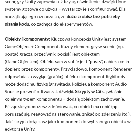
scenę gry. Unity zapewnia też fizykę, oświetlenie, dźwięk i inne
systemy gotowe do użycia – wystarczy je skonfigurować. Dla
początkującego oznacza to, że
dużo zrobisz bez potrzeby
pisania kodu
, co zachęca do eksperymentów.
Obiekty i komponenty:
Kluczową koncepcją Unity jest system
GameObject + Component. Każdy element gry w scenie (np.
postać gracza, przeciwnik, pocisk) jest obiektem
(GameObjectem). Obiekt sam w sobie jest "pusty", nabiera cech
dopiero przez komponenty. Przykładowo, komponent Renderer
odpowiada za wygląd (grafikę) obiektu, komponent Rigidbody
może dodać mu fizykę (grawitacja, kolizje), a komponent Audio
Source pozwoli odtwarzać dźwięki.
Skrypty w C#
są właśnie
kolejnym typem komponentu – dodają obiektom zachowanie.
Pisząc skrypt możesz zdefiniować, co obiekt ma robić (np.
poruszać się, reagować na sterowanie, znikać po zderzeniu itd.).
Taki skrypt dołączasz jako komponent do wybranego obiektu w
edytorze Unity.