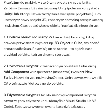
Przejdźmy do praktyki – stwórzmy prosty skrypt w Unity.
Załóżmy, że masz już zainstalowany Unity (polecam korzystać z
Unity Hub
, który ułatwia zarządzanie wersjami i projektami). Gdy
utworzysz nowy projekt 3D, zobaczysz domyślną scenę z kamerą
i światłem. Czas dodać własny obiekt i napisać dla niego skrypt:
1. Dodanie obiektu do sceny:
W Hierarchii (Hierarchy) kliknij
prawym przyciskiem i wybierz np.
3D Object > Cube
, aby dodać
prostopadłościan. Pojawi się on na scenie – to będzie nasz
przykład obiektu, którym chcemy sterować.
2. Utworzenie skryptu
: Z zaznaczonym obiektem Cube kliknij
Add Component
w Inspektorze (Inspector) i wybierz
New
Script
. Nazwij skrypt, np. MovingObject. Unity utworzy nowy plik
C# o tej nazwie i dołączy go do obiektu.
3. Edytowanie skryptu:
Dwuklik na nowy komponent skryptu
otworzy go w edytorze kodu (domyślnie Visual Studio lub VS
Code). Zobaczysz wygenerowaną klasę dziedziczącą z