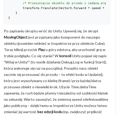
/* Przesunięcie obiektu do przodu z zadaną prędkośc
        transform.Translate(Vector3.forward * speed * Time.
    }
}
Po zapisaniu skryptu wróć do Unity. Upewnij się, że skrypt
MovingObject
jest przypisany jako komponent do naszego
obiektu (powinien widnieć w Inspektorze przy obiekcie Cube).
Teraz kliknij przycisk
Play
u góry edytora, aby uruchomić grę w
trybie podglądu. Co się stanie? W
konsoli
Unity pojawi się napis
"Witaj w Unity!" (to wynik działania Debug.Log w funkcji Start(),
która wykonuje się raz na początku). Ponadto nasz obiekt
zacznie się przesuwać do przodu – to efekt kodu w Update(),
który jest wywoływany co klatkę (frame) i przy każdej klatce
przesuwa obiekt o niewielki krok. Użycie Time.deltaTime
zapewnia, że ruch będzie płynny i niezależny od szybkości klatek
na sekundę. Warto zauważyć, że zmienną speed zdefiniowaliśmy
jako publiczną – dzięki temu w Inspektorze Unity możesz łatwo
zmieniać jej wartość
bez edycji kodu
(np. zwiększyć prędkość