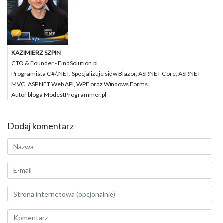
KAZIMIERZ SZPIN
CTO & Founder - FindSolution.pl
Programista C#/.NET. Specjalizuje się w Blazor, ASP.NET Core, ASP.NET
MVC, ASP.NET Web API, WPF oraz Windows Forms.
Autor bloga ModestProgrammer.pl
Dodaj komentarz