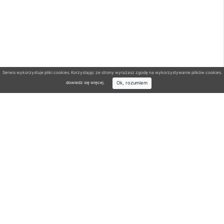
Serwis wykorzystuje pliki cookies. Korzystając ze strony wyrażasz zgodę na wykorzystywanie plików cookies.
Ok, rozumiem
dowiedz się więcej
.
Wyszukiwarka