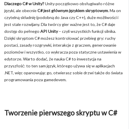
Dlaczego C# w Unity?
Unity początkowo obsługiwało różne
języki, ale obecnie
C# jest głównym językiem skryptowym
. Ma on
czytelną składnię (podobną do Java czy C++), duże możliwości i
jest stale rozwijany. Dla twórcy gier ważne jest to, że C# daje
dostęp do pełnego
API Unity
– czyli wszystkich funkcji silnika.
Dzięki skryptom C# możesz kontrolować przebieg gry: ruchy
postaci, zasady rozgrywki, interakcje z graczem, generowanie
poziomów i wszystko, co wykracza poza statyczne ustawienia w
edytorze. Warto dodać, że nauka C# to inwestycja na
przyszłość: to ten sam język, którego używa się w aplikacjach
.NET, więc opanowując go, otwierasz sobie drzwi także do świata
programowania poza gamedevem.
Tworzenie pierwszego skryptu w C#