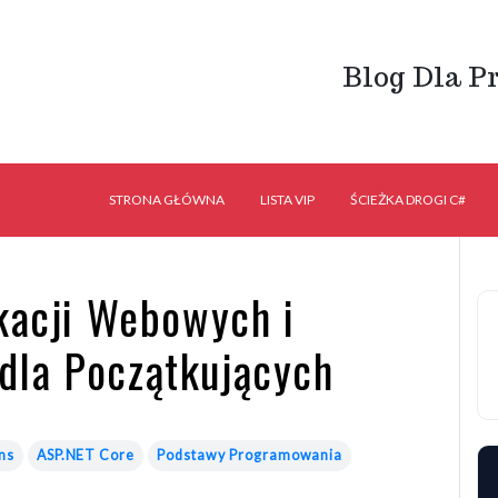
Blog Dla P
STRONA GŁÓWNA
LISTA VIP
ŚCIEŻKA DROGI C#
ikacji Webowych i
dla Początkujących
ms
ASP.NET Core
Podstawy Programowania