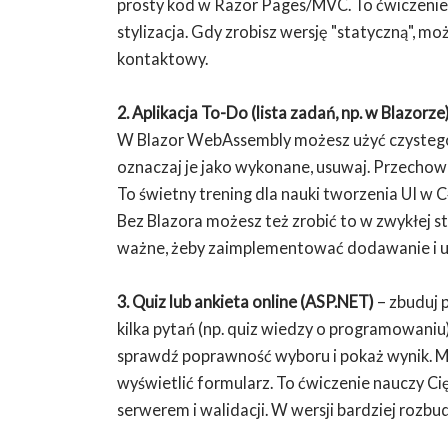
prosty kod w Razor Pages/MVC. To ćwiczenie p
stylizacja. Gdy zrobisz wersję "statyczną", m
kontaktowy.
2. Aplikacja To-Do (lista zadań, np. w Blazorze
W Blazor WebAssembly możesz użyć czystego 
oznaczaj je jako wykonane, usuwaj. Przechowuj
To świetny trening dla nauki tworzenia UI w C# 
Bez Blazora możesz też zrobić to w zwykłej 
ważne, żeby zaimplementować dodawanie i 
3. Quiz lub ankieta online (ASP.NET)
– zbuduj 
kilka pytań (np. quiz wiedzy o programowaniu)
sprawdź poprawność wyboru i pokaż wynik. M
wyświetlić formularz. To ćwiczenie nauczy C
serwerem i walidacji. W wersji bardziej rozbud