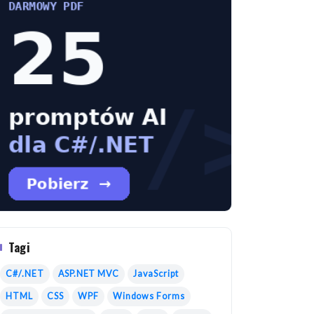
Tagi
C#/.NET
ASP.NET MVC
JavaScript
HTML
CSS
WPF
Windows Forms