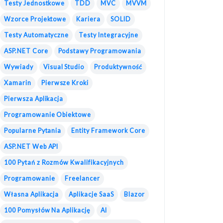
Testy Jednostkowe
TDD
MVC
MVVM
Wzorce Projektowe
Kariera
SOLID
Testy Automatyczne
Testy Integracyjne
ASP.NET Core
Podstawy Programowania
Wywiady
Visual Studio
Produktywność
Xamarin
Pierwsze Kroki
Pierwsza Aplikacja
Programowanie Obiektowe
Popularne Pytania
Entity Framework Core
ASP.NET Web API
100 Pytań z Rozmów Kwalifikacyjnych
Programowanie
Freelancer
Własna Aplikacja
Aplikacje SaaS
Blazor
100 Pomysłów Na Aplikację
AI