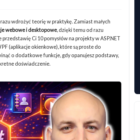
d razu wdrożyć teorię w praktykę. Zamiast małych
acje webowe i desktopowe
, dzięki temu od razu
le przedstawię Ci 10 pomysłów na projekty w ASP.NET
F (aplikacje okienkowe), które są proste do
zwinąć o dodatkowe funkcje, gdy opanujesz podstawy,
kretne doświadczenie.