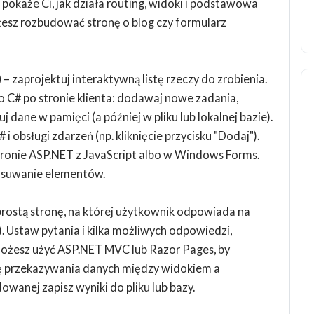
okaże Ci, jak działa routing, widoki i podstawowa
ożesz rozbudować stronę o blog czy formularz
)
– zaprojektuj interaktywną listę rzeczy do zrobienia.
C# po stronie klienta: dodawaj nowe zadania,
 dane w pamięci (a później w pliku lub lokalnej bazie).
i obsługi zdarzeń (np. kliknięcie przycisku "Dodaj").
stronie ASP.NET z JavaScript albo w Windows Forms.
usuwanie elementów.
prostą stronę, na której użytkownik odpowiada na
. Ustaw pytania i kilka możliwych odpowiedzi,
ożesz użyć ASP.NET MVC lub Razor Pages, by
ię przekazywania danych między widokiem a
owanej zapisz wyniki do pliku lub bazy.