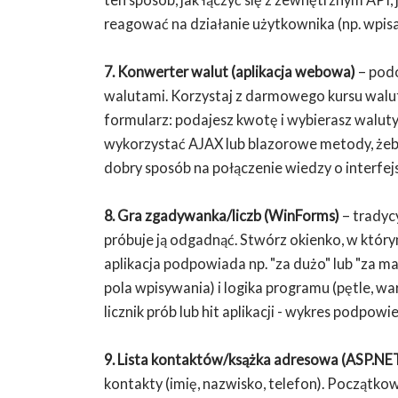
reagować na działanie użytkownika (np. wpis
7. Konwerter walut (aplikacja webowa)
– podo
walutami. Korzystaj z darmowego kursu walut 
formularz: podajesz kwotę i wybierasz walut
wykorzystać AJAX lub blazorowe metody, żeb
dobry sposób na połączenie wiedzy o interfej
8. Gra zgadywanka/liczb (WinForms)
– tradycy
próbuje ją odgadnąć. Stwórz okienko, w który
aplikacja podpowiada np. "za dużo" lub "za mało
pola wpisywania) i logika programu (pętle, w
licznik prób lub hit aplikacji - wykres podpowie
9. Lista kontaktów/ksążka adresowa (ASP.NE
kontakty (imię, nazwisko, telefon). Początkowo