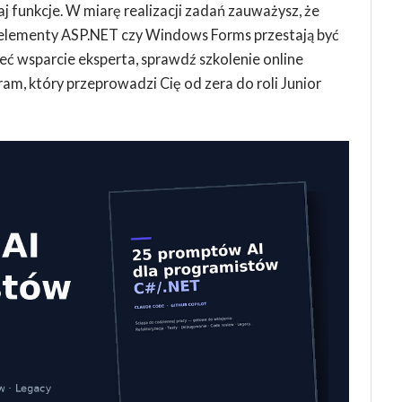
 funkcje. W miarę realizacji zadań zauważysz, że
, a elementy ASP.NET czy Windows Forms przestają być
ieć wsparcie eksperta, sprawdź szkolenie online
ram, który przeprowadzi Cię od zera do roli Junior