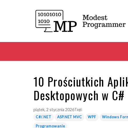
10 Prościutkich Apl
Desktopowych w C# 
piątek, 2 stycznia 2026
Tagi:
C#/.NET
ASP.NET MVC
WPF
Windows For
Programowanie