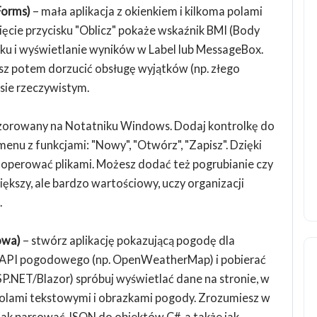
Forms)
– mała aplikacja z okienkiem i kilkoma polami
ęcie przycisku "Oblicz" pokaże wskaźnik BMI (Body
sku i wyświetlanie wyników w Label lub MessageBox.
esz potem dorzucić obsługę wyjątków (np. złego
sie rzeczywistym.
orowany na Notatniku Windows. Dodaj kontrolkę do
menu z funkcjami: "Nowy", "Otwórz", "Zapisz". Dzięki
 i operować plikami. Możesz dodać też pogrubianie czy
iększy, ale bardzo wartościowy, uczy organizacji
.
owa)
– stwórz aplikację pokazującą pogodę dla
API pogodowego (np. OpenWeatherMap) i pobierać
.NET/Blazor) spróbuj wyświetlać dane na stronie, w
lami tekstowymi i obrazkami pogody. Zrozumiesz w
 jak parsować JSON do obiektów C#, a także jak