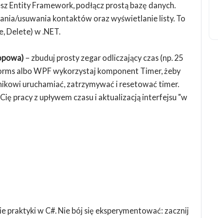
iesz Entity Framework, podłącz prostą bazę danych.
nia/usuwania kontaktów oraz wyświetlanie listy. To
, Delete) w .NET.
topowa)
– zbuduj prosty zegar odliczający czas (np. 25
Forms albo WPF wykorzystaj komponent Timer, żeby
nikowi uruchamiać, zatrzymywać i resetować timer.
Cię pracy z upływem czasu i aktualizacją interfejsu "w
e praktyki w C#. Nie bój się eksperymentować: zacznij