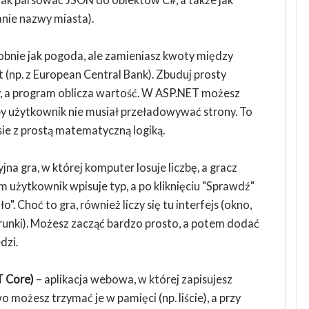
anie nazwy miasta).
bnie jak pogoda, ale zamieniasz kwoty między
(np. z European Central Bank). Zbuduj prosty
y, a program oblicza wartość. W ASP.NET możesz
y użytkownik nie musiał przeładowywać strony. To
sie z prostą matematyczną logiką.
jna gra, w której komputer losuje liczbę, a gracz
m użytkownik wpisuje typ, a po kliknięciu "Sprawdź"
". Choć to gra, również liczy się tu interfejs (okno,
arunki). Możesz zacząć bardzo prosto, a potem dodać
dzi.
T Core)
– aplikacja webowa, w której zapisujesz
 możesz trzymać je w pamięci (np. liście), a przy