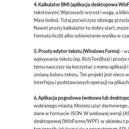
4. Kalkulator BMI (aplikacja desktopowa Win
tekstowymi. Wprowadź wzrost i wagę, a klikni
Mass Index). Tutaj poćwiczysz obsługę przyci
Nawet prosty kalkulator to dobry start, moż
formatu liczb) albo odświeżanie wyniku w cza
5. Prosty edytor tekstu (Windows Forms)
– wz
wpisywania tekstu (np. RichTextBox) i proste 
temu nauczysz się korzystać z menu aplikacji
zmianę koloru tekstu. Ten projekt jest nieco w
interfejsu i podstawowych operacji na plikach
6. Aplikacja pogodowa (webowa lub desktop
wybranego miasta. Możesz użyć darmowego 
dane w formacie JSON. W webowej wersji (ASP
desktopowej (WinForms/WPF) w okienku z po
ten sposób, jak łączyć się z zewnętrznym API,