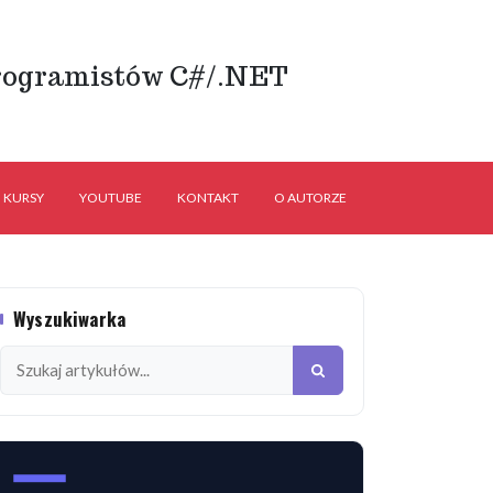
rogramistów C#/.NET
KURSY
YOUTUBE
KONTAKT
O AUTORZE
Wyszukiwarka