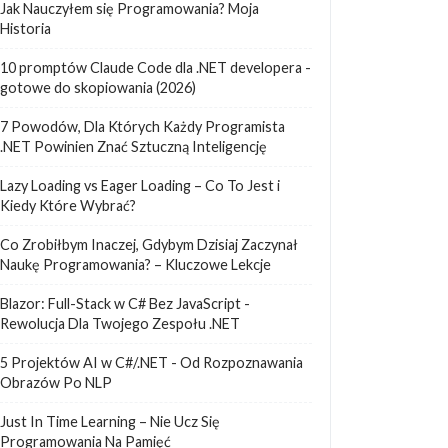
Jak Nauczyłem się Programowania? Moja
Historia
10 promptów Claude Code dla .NET developera -
gotowe do skopiowania (2026)
7 Powodów, Dla Których Każdy Programista
.NET Powinien Znać Sztuczną Inteligencję
Lazy Loading vs Eager Loading – Co To Jest i
Kiedy Które Wybrać?
Co Zrobiłbym Inaczej, Gdybym Dzisiaj Zaczynał
Naukę Programowania? – Kluczowe Lekcje
Blazor: Full-Stack w C# Bez JavaScript -
Rewolucja Dla Twojego Zespołu .NET
5 Projektów AI w C#/.NET - Od Rozpoznawania
Obrazów Po NLP
Just In Time Learning – Nie Ucz Się
Programowania Na Pamięć