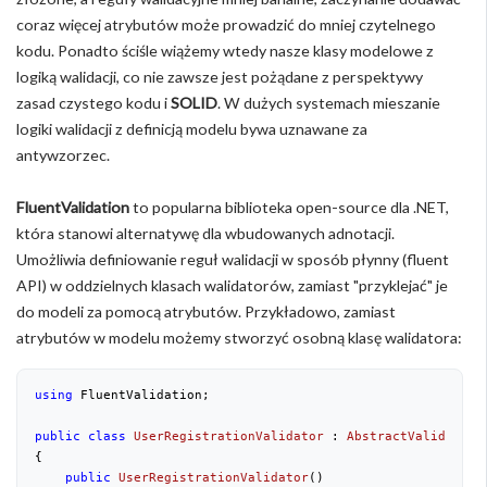
coraz więcej atrybutów może prowadzić do mniej czytelnego
kodu. Ponadto ściśle wiążemy wtedy nasze klasy modelowe z
logiką walidacji, co nie zawsze jest pożądane z perspektywy
zasad czystego kodu i
SOLID
. W dużych systemach mieszanie
logiki walidacji z definicją modelu bywa uznawane za
antywzorzec.
FluentValidation
to popularna biblioteka open-source dla .NET,
która stanowi alternatywę dla wbudowanych adnotacji.
Umożliwia definiowanie reguł walidacji w sposób płynny (fluent
API) w oddzielnych klasach walidatorów, zamiast "przyklejać" je
do modeli za pomocą atrybutów. Przykładowo, zamiast
atrybutów w modelu możemy stworzyć osobną klasę walidatora:
using
 FluentValidation;
public
class
UserRegistrationValidator
 : 
AbstractValidator
<
{
public
UserRegistrationValidator
(
)