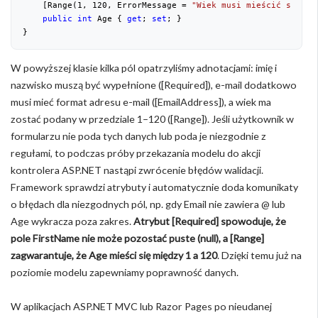
    [Range(
1
, 
120
, ErrorMessage = 
"Wiek musi mieścić się w 
public
int
 Age { 
get
; 
set
; }
}
W powyższej klasie kilka pól opatrzyliśmy adnotacjami: imię i
nazwisko muszą być wypełnione ([Required]), e-mail dodatkowo
musi mieć format adresu e-mail ([EmailAddress]), a wiek ma
zostać podany w przedziale 1–120 ([Range]). Jeśli użytkownik w
formularzu nie poda tych danych lub poda je niezgodnie z
regułami, to podczas próby przekazania modelu do akcji
kontrolera ASP.NET nastąpi zwrócenie błędów walidacji.
Framework sprawdzi atrybuty i automatycznie doda komunikaty
o błędach dla niezgodnych pól, np. gdy Email nie zawiera @ lub
Age wykracza poza zakres.
Atrybut [Required] spowoduje, że
pole FirstName nie może pozostać puste (null), a [Range]
zagwarantuje, że Age mieści się między 1 a 120
. Dzięki temu już na
poziomie modelu zapewniamy poprawność danych.
W aplikacjach ASP.NET MVC lub Razor Pages po nieudanej