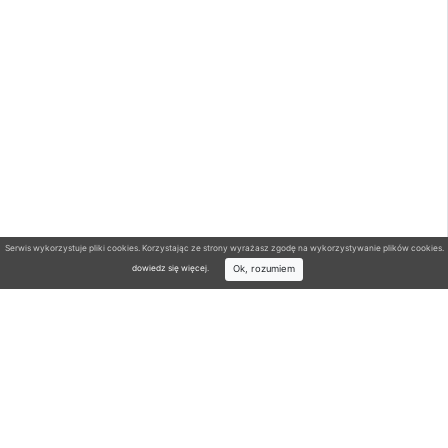
Serwis wykorzystuje pliki cookies. Korzystając ze strony wyrażasz zgodę na wykorzystywanie plików cookies.
Ok, rozumiem
dowiedz się więcej
.
Wyszukiwarka