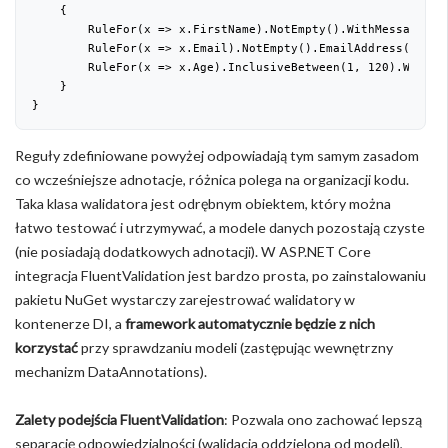
{
        RuleFor(x => x.FirstName).NotEmpty().WithMessage(
"P
        RuleFor(x => x.Email).NotEmpty().EmailAddress().Wit
        RuleFor(x => x.Age).InclusiveBetween(
1
, 
120
).WithMe
    }
}
Reguły zdefiniowane powyżej odpowiadają tym samym zasadom
co wcześniejsze adnotacje, różnica polega na organizacji kodu.
Taka klasa walidatora jest odrębnym obiektem, który można
łatwo testować i utrzymywać, a modele danych pozostają czyste
(nie posiadają dodatkowych adnotacji). W ASP.NET Core
integracja FluentValidation jest bardzo prosta, po zainstalowaniu
pakietu NuGet wystarczy zarejestrować walidatory w
kontenerze DI, a
framework automatycznie będzie z nich
korzystać
przy sprawdzaniu modeli (zastępując wewnętrzny
mechanizm DataAnnotations).
Zalety podejścia FluentValidation
: Pozwala ono zachować lepszą
separację odpowiedzialności (walidacja oddzielona od modeli),