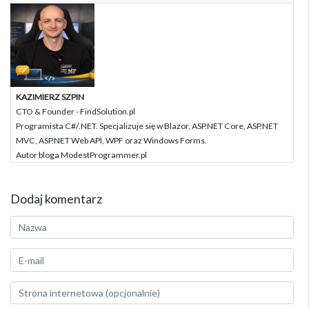
KAZIMIERZ SZPIN
CTO & Founder - FindSolution.pl
Programista C#/.NET. Specjalizuje się w Blazor, ASP.NET Core, ASP.NET
MVC, ASP.NET Web API, WPF oraz Windows Forms.
Autor bloga ModestProgrammer.pl
Dodaj komentarz