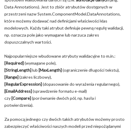
Data Annotations). Jest to zbiór atrybutów dostępnych w
przestrzeni nazw System.ComponentModel.DataAnnotations,
które możemy dodawać nad definicjami właściwości klas
modelowych. Każdy taki atrybut definiuje pewną regułę walidacji,
np. oznacza pole jako wymagane lub narzuca zakres
dopuszczalnych wartości.
Najpopularniejsze wbudowane atrybuty walidacyjne to m.in.:
[Required]
(wymagane pole),
[StringLength]
lub
[MaxLength]
(ograniczenie długości tekstu),
[Range]
(zakres liczbowy),
[RegularExpression]
(dopasowanie do wyrażenia regularnego),
[EmailAddress]
(sprawdzenie formatu e-mail)
czy
[Compare]
(porównanie dwóch pól, np. hasła i
potwierdzenia).
Za pomocą jednego czy dwóch takich atrybutów możemy prosto
zabezpieczyć właściwości naszych modeli przed niepożądanymi