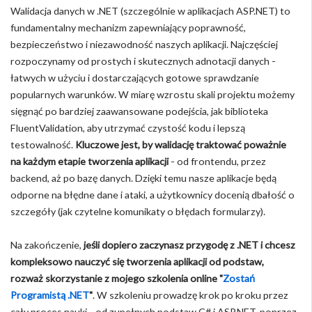
Walidacja danych w .NET (szczególnie w aplikacjach ASP.NET) to
fundamentalny mechanizm zapewniający poprawność,
bezpieczeństwo i niezawodność naszych aplikacji. Najczęściej
rozpoczynamy od prostych i skutecznych adnotacji danych -
łatwych w użyciu i dostarczających gotowe sprawdzanie
popularnych warunków. W miarę wzrostu skali projektu możemy
sięgnąć po bardziej zaawansowane podejścia, jak biblioteka
FluentValidation, aby utrzymać czystość kodu i lepszą
testowalność.
Kluczowe jest, by walidację traktować poważnie
na każdym etapie tworzenia aplikacji
- od frontendu, przez
backend, aż po bazę danych. Dzięki temu nasze aplikacje będą
odporne na błędne dane i ataki, a użytkownicy docenią dbałość o
szczegóły (jak czytelne komunikaty o błędach formularzy).
Na zakończenie,
jeśli dopiero zaczynasz przygodę z .NET i chcesz
kompleksowo nauczyć się tworzenia aplikacji od podstaw,
rozważ skorzystanie z mojego szkolenia online "
Zostań
Programistą .NET
"
. W szkoleniu prowadzę krok po kroku przez
cały proces nauki - od zupełnych podstaw C# i ASP.NET, poprzez