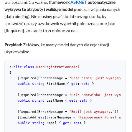
wartościami. Co ważne,
framework
ASP.NET
automatycznie
wykrywa te atrybuty i waliduje model
podczas wiązania danych
(data binding). Nie musimy pisać dodatkowego kodu, by
sprawdzić np. czy użytkownik wypełnił pole oznaczone jako
[Required], zostanie to zrobione za nas.
Przykład:
Załóżmy, że mamy model danych dla rejestracji
użytkownika:
public
class
UserRegistrationModel
{
    [Required(ErrorMessage = 
"Pole 'Imię' jest wymagane."
)]
public
string
 FirstName { 
get
; 
set
; }
    [Required(ErrorMessage = 
"Pole 'Nazwisko' jest wymagane
public
string
 LastName { 
get
; 
set
; }
    [Required(ErrorMessage = 
"Email jest wymagany."
)]
    [EmailAddress(ErrorMessage = 
"Niepoprawny format adresu
public
string
 Email { 
get
; 
set
; }