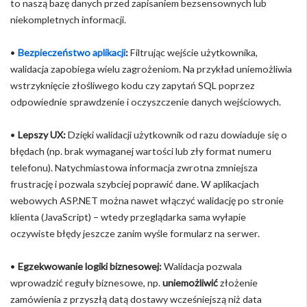
to naszą bazę danych przed zapisaniem bezsensownych lub
niekompletnych informacji.
•
Bezpieczeństwo aplikacji
:
Filtrując wejście użytkownika,
walidacja zapobiega wielu zagrożeniom. Na przykład uniemożliwia
wstrzyknięcie złośliwego kodu czy zapytań SQL poprzez
odpowiednie sprawdzenie i oczyszczenie danych wejściowych.
•
Lepszy UX:
Dzięki walidacji użytkownik od razu dowiaduje się o
błędach (np. brak wymaganej wartości lub zły format numeru
telefonu). Natychmiastowa informacja zwrotna zmniejsza
frustrację i pozwala szybciej poprawić dane. W aplikacjach
webowych ASP.NET można nawet włączyć walidację po stronie
klienta (JavaScript) – wtedy przeglądarka sama wyłapie
oczywiste błędy jeszcze zanim wyśle formularz na serwer.
•
Egzekwowanie logiki biznesowej:
Walidacja pozwala
wprowadzić reguły biznesowe, np.
uniemożliwić
złożenie
zamówienia z przyszłą datą dostawy wcześniejszą niż data