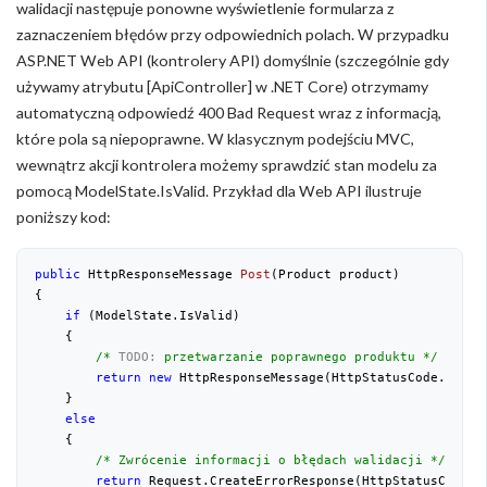
walidacji następuje ponowne wyświetlenie formularza z
zaznaczeniem błędów przy odpowiednich polach. W przypadku
ASP.NET Web API (kontrolery API) domyślnie (szczególnie gdy
używamy atrybutu [ApiController] w .NET Core) otrzymamy
automatyczną odpowiedź 400 Bad Request wraz z informacją,
które pola są niepoprawne. W klasycznym podejściu MVC,
wewnątrz akcji kontrolera możemy sprawdzić stan modelu za
pomocą ModelState.IsValid. Przykład dla Web API ilustruje
poniższy kod:
public
 HttpResponseMessage 
Post
(
Product product
)
{
if
 (ModelState.IsValid)
    {
/* 
TODO:
 przetwarzanie poprawnego produktu */
return
new
 HttpResponseMessage(HttpStatusCode.OK);
    }
else
    {
/* Zwrócenie informacji o błędach walidacji */
return
 Request.CreateErrorResponse(HttpStatusCode.B