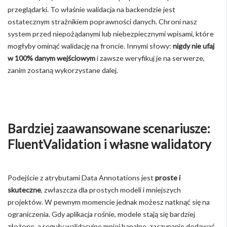
przeglądarki. To właśnie walidacja na backendzie jest
ostatecznym strażnikiem poprawności danych. Chroni nasz
system przed niepożądanymi lub niebezpiecznymi wpisami, które
mogłyby ominąć walidację na froncie. Innymi słowy:
nigdy nie ufaj
w 100% danym wejściowym
i zawsze weryfikuj je na serwerze,
zanim zostaną wykorzystane dalej.
Bardziej zaawansowane scenariusze:
FluentValidation i własne walidatory
Podejście z atrybutami Data Annotations jest
proste i
skuteczne
, zwłaszcza dla prostych modeli i mniejszych
projektów. W pewnym momencie jednak możesz natknąć się na
ograniczenia. Gdy aplikacja rośnie, modele stają się bardziej
złożone, a reguły walidacyjne mniej banalne, zaczynanie dodawać