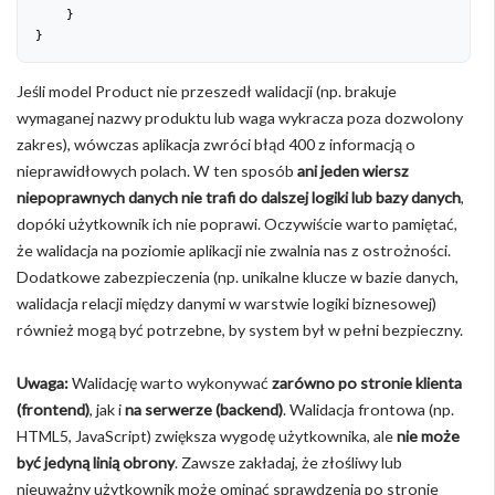
    }
}
Jeśli model Product nie przeszedł walidacji (np. brakuje
wymaganej nazwy produktu lub waga wykracza poza dozwolony
zakres), wówczas aplikacja zwróci błąd 400 z informacją o
nieprawidłowych polach. W ten sposób
ani jeden wiersz
niepoprawnych danych nie trafi do dalszej logiki lub bazy danych
,
dopóki użytkownik ich nie poprawi. Oczywiście warto pamiętać,
że walidacja na poziomie aplikacji nie zwalnia nas z ostrożności.
Dodatkowe zabezpieczenia (np. unikalne klucze w bazie danych,
walidacja relacji między danymi w warstwie logiki biznesowej)
również mogą być potrzebne, by system był w pełni bezpieczny.
Uwaga:
Walidację warto wykonywać
zarówno po stronie klienta
(frontend)
, jak i
na serwerze (backend)
. Walidacja frontowa (np.
HTML5, JavaScript) zwiększa wygodę użytkownika, ale
nie może
być jedyną linią obrony
. Zawsze zakładaj, że złośliwy lub
nieuważny użytkownik może ominąć sprawdzenia po stronie