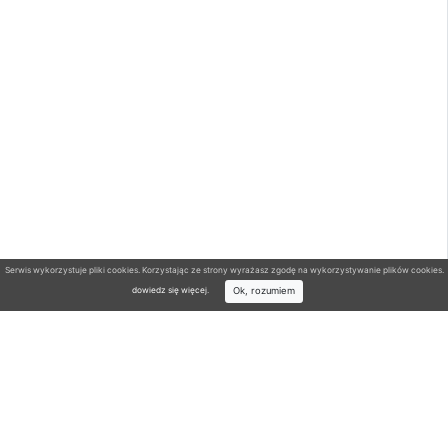
Serwis wykorzystuje pliki cookies. Korzystając ze strony wyrażasz zgodę na wykorzystywanie plików cookies.
Ok, rozumiem
dowiedz się więcej
.
Wyszukiwarka