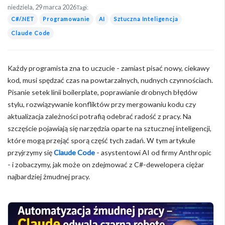
niedziela, 29 marca 2026
Tagi:
C#/.NET
Programowanie
AI
Sztuczna Inteligencja
Claude Code
Każdy programista zna to uczucie - zamiast pisać nowy, ciekawy
kod, musi spędzać czas na powtarzalnych, nudnych czynnościach.
Pisanie setek linii boilerplate, poprawianie drobnych błędów
stylu, rozwiązywanie konfliktów przy mergowaniu kodu czy
aktualizacja zależności potrafią odebrać radość z pracy. Na
szczęście pojawiają się narzędzia oparte na sztucznej inteligencji,
które mogą przejąć sporą część tych zadań. W tym artykule
przyjrzymy się
Claude Code
- asystentowi AI od firmy Anthropic
- i zobaczymy, jak może on zdejmować z C#-dewelopera ciężar
najbardziej żmudnej pracy.