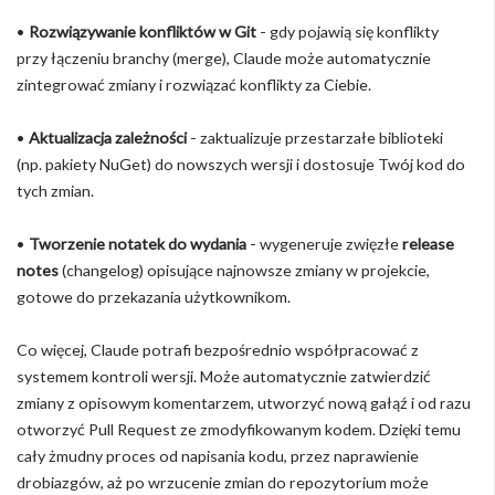
•
Rozwiązywanie konfliktów w Git
- gdy pojawią się konflikty
przy łączeniu branchy (merge), Claude może automatycznie
zintegrować zmiany i rozwiązać konflikty za Ciebie.
•
Aktualizacja zależności
- zaktualizuje przestarzałe biblioteki
(np. pakiety NuGet) do nowszych wersji i dostosuje Twój kod do
tych zmian.
•
Tworzenie notatek do wydania
- wygeneruje zwięzłe
release
notes
(changelog) opisujące najnowsze zmiany w projekcie,
gotowe do przekazania użytkownikom.
Co więcej, Claude potrafi bezpośrednio współpracować z
systemem kontroli wersji. Może automatycznie zatwierdzić
zmiany z opisowym komentarzem, utworzyć nową gałąź i od razu
otworzyć Pull Request ze zmodyfikowanym kodem. Dzięki temu
cały żmudny proces od napisania kodu, przez naprawienie
drobiazgów, aż po wrzucenie zmian do repozytorium może