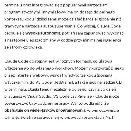
terminalu oraz integrować się z popularnymi narzędziami
programistycznymi. Innymi słowy, ma on dostęp do pełnego
kontekstu kodu i dzięki temu może działać bardziej globalnie niż
tradycyjne narzędzia autouzupełniania. Co więcej, Claude Code
cechuje się
wysoką autonomią
, potrafi sam zaplanować, wykonać,
a następnie ulepszać zmiany w kodzie przy minimalnej ingerencji
ze strony człowieka.
Claude Code dostępny jest w różnych formach, co ułatwia
włączenie go do własnego workflow. Możemy korzystać z niego
przez interfejs webowy, wprost w edytorze kodu (posiada
wtyczkę m.in. do VS Code i JetBrains), a także jako narzędzie CLI
w terminalu. Dzięki temu niezależnie od tego, czy na co dzień
pracujesz w Visual Studio, VS Code czy Riderze - Claude może
towarzyszyć Ci w codziennej pracy. Warto podkreślić, że
obsługuje on wiele języków programowania
, w tym oczywiście
C#, więc świetnie sprawdzi się w typowych projektach .NET.