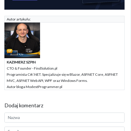
Autor artykułu:
KAZIMIERZ SZPIN
CTO & Founder - FindSolution.pl
Programista C#/.NET. Specjalizuje się w Blazor, ASP.NET Core, ASP.NET
MVC, ASP.NET Web API, WPF oraz Windows Forms.
Autor bloga ModestProgrammer.pl
Dodaj komentarz