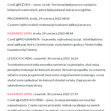
Cześć @TEŻ DEV – Jasne, że tak. Ten temat będę jeszcze rozwijał w
kolejnych materiałach, gdzie będę podawał więcej szczegółów.
PROGRAMISTA, środa, 29 czerwca 2022 08:02
Czasem ciężko znaleźć motywację na pisanie aplikacji po pracy.
KAZIMIERZ SZPIN
, środa, 29 czerwca 2022 08:44
Cześć @PROGRAMISTA – to prawda, najtrudniej zacząć. Jeżeli będziesz
pisał aplikację, która Cię interesuje, może będzie zgodna z Twoim hobby,
to powinno być łatwiej.
LESZEK KOCIŃSKI
, czwartek, 30 czerwca 2022 16:26
To niekoniecznie trzeba wszystko zamieniać na pieniądze, choć wizja
pieniędzy motywuje do dalszych działań. W moim przypadku, to co tworzę
od lat to czysta przyjemność tworzenia czegoś bezinteresownego, co ma
służyć mnie i pobudzać do dalszych działań na lata. Zapraszam do
odwiedzenia mojej strony.
KAZIMIERZ SZPIN
, czwartek, 30 czerwca 2022 17:59
Cześć @LESZEK KOCIŃSKI – jasne, że wizja pieniędzy nie musi być
najważniejsza. Często są inne priorytety. Jednak zarabiając na swoich
projektach można poświęcić im więcej czasu i jeszcze bardziej je rozwijać.