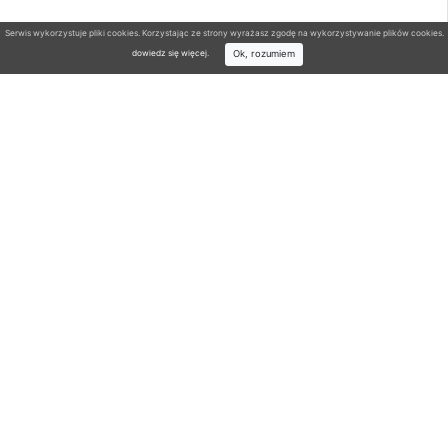
Serwis wykorzystuje pliki cookies. Korzystając ze strony wyrażasz zgodę na wykorzystywanie plików cookies.
Ok, rozumiem
dowiedz się więcej
.
Wyszukiwarka