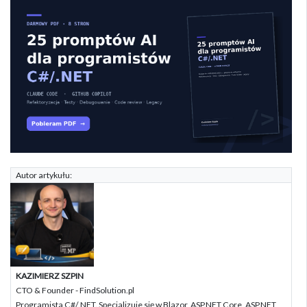
Autor artykułu:
KAZIMIERZ SZPIN
CTO & Founder - FindSolution.pl
Programista C#/.NET. Specjalizuje się w Blazor, ASP.NET Core, ASP.NET