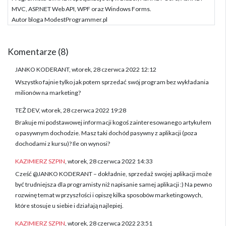
MVC, ASP.NET Web API, WPF oraz Windows Forms.
Autor bloga ModestProgrammer.pl
Komentarze (8)
JANKO KODERANT, wtorek, 28 czerwca 2022 12:12
Wszystko fajnie tylko jak potem sprzedać swój program bez wykładania
milionów na marketing?
TEŻ DEV, wtorek, 28 czerwca 2022 19:28
Brakuje mi podstawowej informacji kogoś zainteresowanego artykułem
o pasywnym dochodzie. Masz taki dochód pasywny z aplikacji (poza
dochodami z kursu)? Ile on wynosi?
KAZIMIERZ SZPIN
, wtorek, 28 czerwca 2022 14:33
Cześć @JANKO KODERANT – dokładnie, sprzedaż swojej aplikacji może
być trudniejsza dla programisty niż napisanie samej aplikacji :) Na pewno
rozwinę temat w przyszłości i opiszę kilka sposobów marketingowych,
które stosuje u siebie i działają najlepiej.
KAZIMIERZ SZPIN
, wtorek, 28 czerwca 2022 23:51