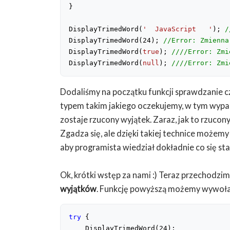
}

DisplayTrimedWord(
'  JavaScript   '
); 
/
DisplayTrimedWord(
24
); 
//Error: Zmienna
DisplayTrimedWord(
true
); 
////Error: Zmi
DisplayTrimedWord(
null
); 
////Error: Zmi
Dodaliśmy na początku funkcji sprawdzanie cz
typem takim jakiego oczekujemy, w tym wypadku
zostaje rzucony wyjątek. Zaraz, jak to rzucony
Zgadza się, ale dzięki takiej technice możem
aby programista wiedział dokładnie co się sta
Ok, krótki wstęp za nami :) Teraz przechodzi
wyjątków
. Funkcję powyższą możemy wywołać
try
 {

    DisplayTrimedWord(
24
); 
