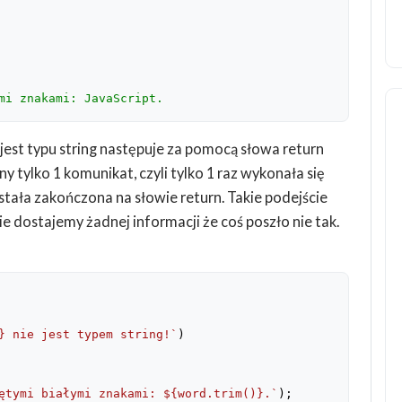
mi znakami: JavaScript.
est typu string następuje za pomocą słowa return
ny tylko 1 komunikat, czyli tylko 1 raz wykonała się
stała zakończona na słowie return. Takie podejście
e dostajemy żadnej informacji że coś poszło nie tak.
}
 nie jest typem string!`
)

ętymi białymi znakami: 
${word.trim()}
.`
);
