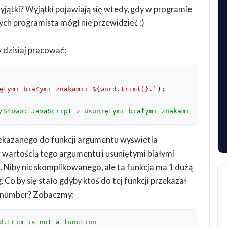
jątki? Wyjątki pojawiają się wtedy, gdy w programie
rych programista mógł nie przewidzieć :)
 dzisiaj pracować:
ętymi białymi znakami: 
${word.trim()}
.`
);

/Słowo: JavaScript z usuniętymi białymi znakami: JavaScr
zekazanego do funkcji argumentu wyświetla
wartością tego argumentu i usuniętymi białymi
. Niby nic skomplikowanego, ale ta funkcja ma 1 dużą
 Co by się stało gdyby ktoś do tej funkcji przekazał
ub number? Zobaczmy:
d.trim is not a function