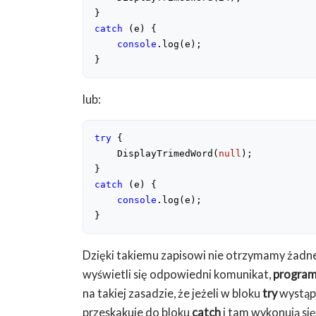
catch
 (e) {

console
.log(e);

}
lub:
try
 {

    DisplayTrimedWord(
null
); 

catch
 (e) {

console
.log(e);

}
Dzięki takiemu zapisowi nie otrzymamy żadne
wyświetli się odpowiedni komunikat,
program
na takiej zasadzie, że jeżeli w bloku
try
wystąpi
przeskakuje do bloku
catch
i tam wykonują się