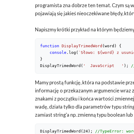
programista zna dobrze ten temat. Czym są wy
pojawiają się jakieś nieoczekiwane błędy, któ
Napiszmy krótki przykład na którym będziemy
function
DisplayTrimedWord
(
word
) 
{

console
.log(
`Słowo: 
${word}
 z usuni
}

DisplayTrimedWord(
'  JavaScript   '
); 
/
Mamy prostą funkcję, która na podstawie pr
informację o przekazanym argumencie wraz z 
znakami z początku i końca wartości zmiennej
wadę, działa tylko dla parametrów typu string.
zamiast string'a np. zmienną typu boolean l
DisplayTrimedWord(
24
); 
//TypeError: wor