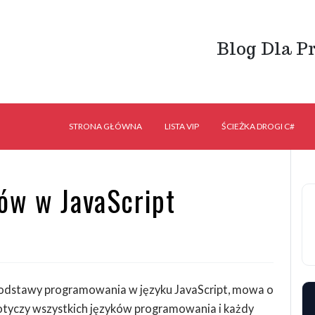
Blog Dla P
STRONA GŁÓWNA
LISTA VIP
ŚCIEŻKA DROGI C#
ów w JavaScript
u podstawy programowania w języku JavaScript, mowa o
otyczy wszystkich języków programowania i każdy