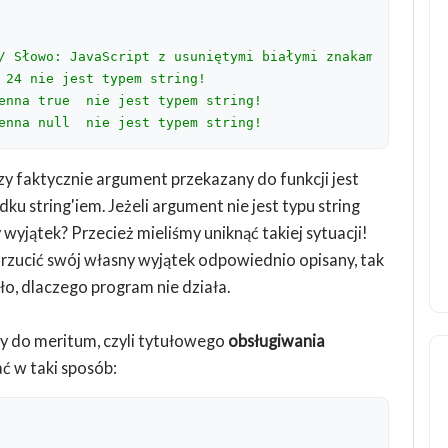
/ Słowo: JavaScript z usuniętymi białymi znakami: JavaSc
 24 nie jest typem string!
enna true  nie jest typem string!
enna null  nie jest typem string!
y faktycznie argument przekazany do funkcji jest
 string'iem. Jeżeli argument nie jest typu string
 wyjątek? Przecież mieliśmy uniknąć takiej sytuacji!
y rzucić swój własny wyjątek odpowiednio opisany, tak
ło, dlaczego program nie działa.
my do meritum, czyli tytułowego
obsługiwania
 w taki sposób: