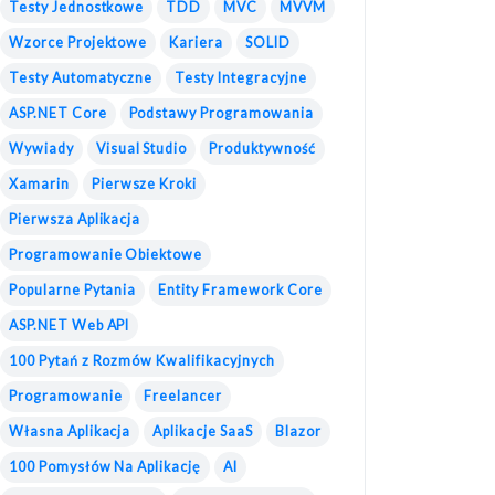
Testy Jednostkowe
TDD
MVC
MVVM
Wzorce Projektowe
Kariera
SOLID
Testy Automatyczne
Testy Integracyjne
ASP.NET Core
Podstawy Programowania
Wywiady
Visual Studio
Produktywność
Xamarin
Pierwsze Kroki
Pierwsza Aplikacja
Programowanie Obiektowe
Popularne Pytania
Entity Framework Core
ASP.NET Web API
100 Pytań z Rozmów Kwalifikacyjnych
Programowanie
Freelancer
Własna Aplikacja
Aplikacje SaaS
Blazor
100 Pomysłów Na Aplikację
AI