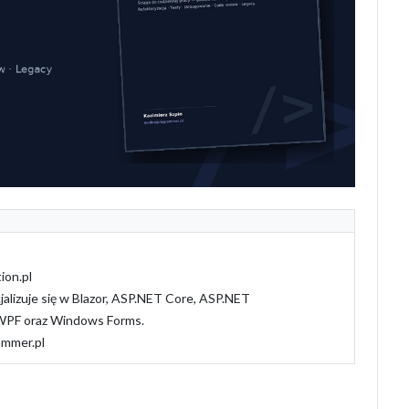
ion.pl
alizuje się w Blazor, ASP.NET Core, ASP.NET
PF oraz Windows Forms.
ammer.pl