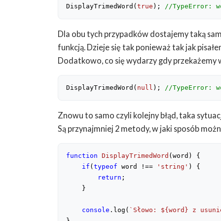
DisplayTrimedWord(
true
); 
//TypeError: w
Dla obu tych przypadków dostajemy taką samą 
funkcją. Dzieje się tak ponieważ tak jak pisał
Dodatkowo, co się wydarzy gdy przekażemy wa
DisplayTrimedWord(
null
); 
//TypeError: w
Znowu to samo czyli kolejny błąd, taka sytua
Są przynajmniej 2 metody, w jaki sposób można
function
DisplayTrimedWord
(
word
) 
{

if
(
typeof
 word !== 
'string'
) {

return
;

    }

console
.log(
`Słowo: 
${word}
 z usuni
}
