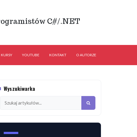
rogramistów C#/.NET
KURSY
YOUTUBE
KONTAKT
O AUTORZE
Wyszukiwarka