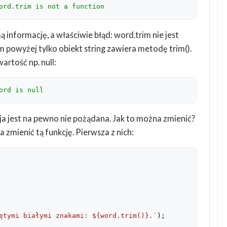
ord.trim is not a function
informację, a właściwie błąd: word.trim nie jest
em powyżej tylko obiekt string zawiera metodę trim().
rtość np. null:
ord is null
cja jest na pewno nie pożądana. Jak to można zmienić?
 zmienić tą funkcję. Pierwsza z nich:
ętymi białymi znakami: 
${word.trim()}
.`
);
