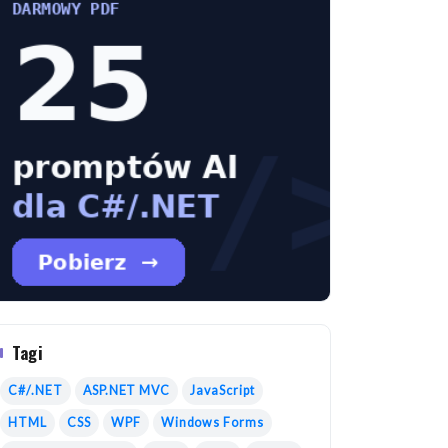
ipt.
Tagi
C#/.NET
ASP.NET MVC
JavaScript
HTML
CSS
WPF
Windows Forms