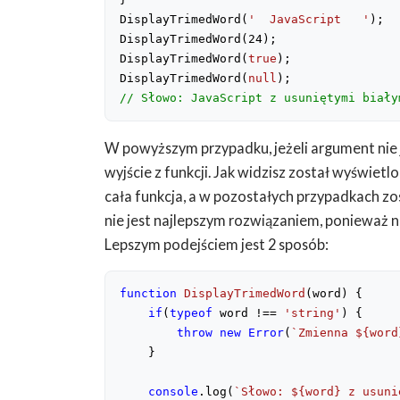
DisplayTrimedWord(
'  JavaScript   '
); 

DisplayTrimedWord(
24
); 

DisplayTrimedWord(
true
);

DisplayTrimedWord(
null
// Słowo: JavaScript z usuniętymi biały
W powyższym przypadku, jeżeli argument nie j
wyjście z funkcji. Jak widzisz został wyświetlo
cała funkcja, a w pozostałych przypadkach zo
nie jest najlepszym rozwiązaniem, ponieważ ni
Lepszym podejściem jest 2 sposób:
function
DisplayTrimedWord
(
word
) 
{

if
(
typeof
 word !== 
'string'
) {

throw
new
Error
(
`Zmienna 
${word
    }

console
.log(
`Słowo: 
${word}
 z usuni