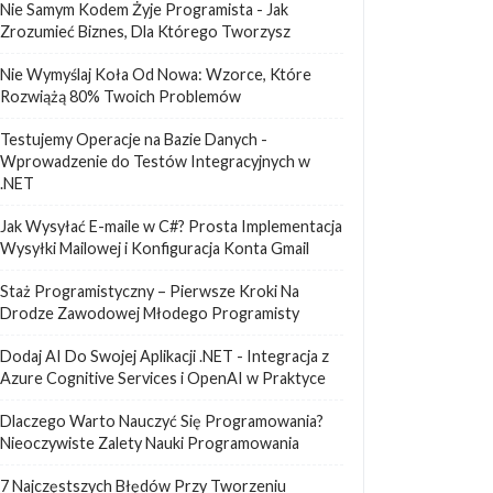
Nie Samym Kodem Żyje Programista - Jak
Zrozumieć Biznes, Dla Którego Tworzysz
Nie Wymyślaj Koła Od Nowa: Wzorce, Które
Rozwiążą 80% Twoich Problemów
Testujemy Operacje na Bazie Danych -
Wprowadzenie do Testów Integracyjnych w
.NET
Jak Wysyłać E-maile w C#? Prosta Implementacja
Wysyłki Mailowej i Konfiguracja Konta Gmail
Staż Programistyczny – Pierwsze Kroki Na
Drodze Zawodowej Młodego Programisty
Dodaj AI Do Swojej Aplikacji .NET - Integracja z
Azure Cognitive Services i OpenAI w Praktyce
Dlaczego Warto Nauczyć Się Programowania?
Nieoczywiste Zalety Nauki Programowania
7 Najczęstszych Błędów Przy Tworzeniu