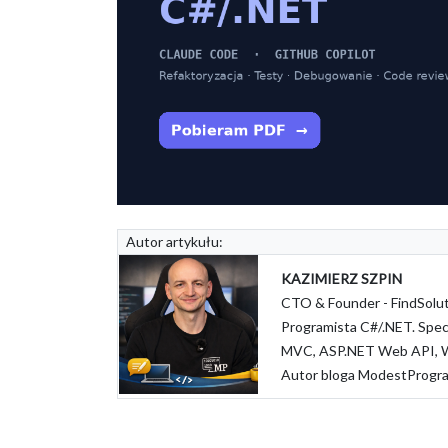
Autor artykułu:
KAZIMIERZ SZPIN
CTO & Founder - FindSolut
Programista C#/.NET. Specj
MVC, ASP.NET Web API, W
Autor bloga ModestProgr