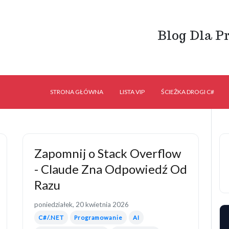
Blog Dla P
STRONA GŁÓWNA
LISTA VIP
ŚCIEŻKA DROGI C#
Zapomnij o Stack Overflow
- Claude Zna Odpowiedź Od
Razu
poniedziałek, 20 kwietnia 2026
C#/.NET
Programowanie
AI