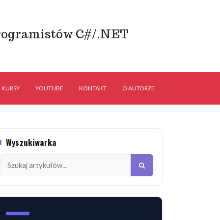
rogramistów C#/.NET
KURSY
YOUTUBE
KONTAKT
O AUTORZE
Wyszukiwarka