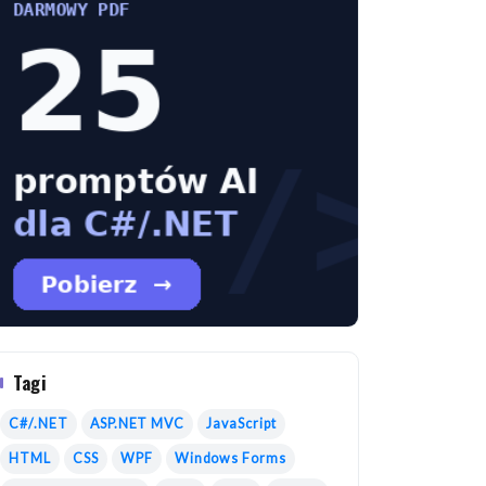
Tagi
C#/.NET
ASP.NET MVC
JavaScript
HTML
CSS
WPF
Windows Forms