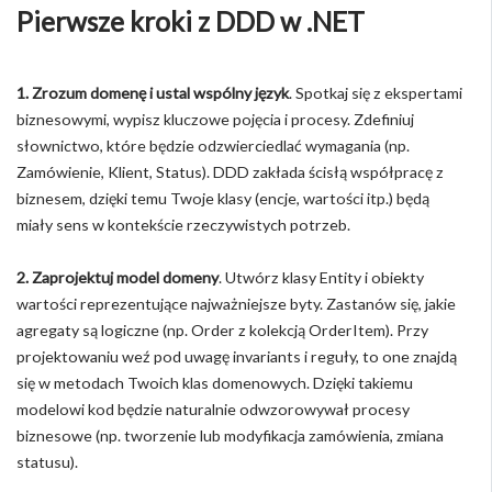
Pierwsze kroki z DDD w .NET
1. Zrozum domenę i ustal wspólny język
. Spotkaj się z ekspertami
biznesowymi, wypisz kluczowe pojęcia i procesy. Zdefiniuj
słownictwo, które będzie odzwierciedlać wymagania (np.
Zamówienie, Klient, Status). DDD zakłada ścisłą współpracę z
biznesem, dzięki temu Twoje klasy (encje, wartości itp.) będą
miały sens w kontekście rzeczywistych potrzeb.
2. Zaprojektuj model domeny
. Utwórz klasy Entity i obiekty
wartości reprezentujące najważniejsze byty. Zastanów się, jakie
agregaty są logiczne (np. Order z kolekcją OrderItem). Przy
projektowaniu weź pod uwagę invariants i reguły, to one znajdą
się w metodach Twoich klas domenowych. Dzięki takiemu
modelowi kod będzie naturalnie odwzorowywał procesy
biznesowe (np. tworzenie lub modyfikacja zamówienia, zmiana
statusu).