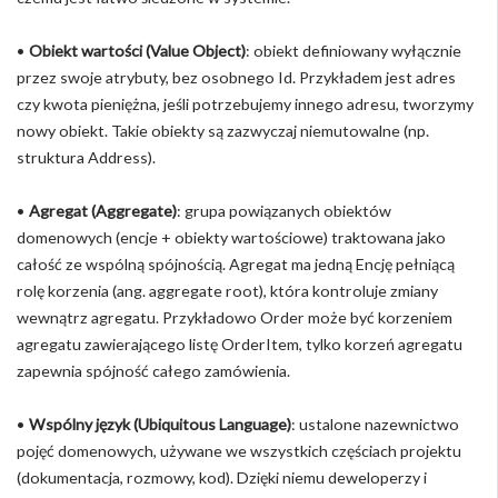
•
Obiekt wartości (Value Object)
: obiekt definiowany wyłącznie
przez swoje atrybuty, bez osobnego Id. Przykładem jest adres
czy kwota pieniężna, jeśli potrzebujemy innego adresu, tworzymy
nowy obiekt. Takie obiekty są zazwyczaj niemutowalne (np.
struktura Address).
•
Agregat (Aggregate)
: grupa powiązanych obiektów
domenowych (encje + obiekty wartościowe) traktowana jako
całość ze wspólną spójnością. Agregat ma jedną Encję pełniącą
rolę korzenia (ang. aggregate root), która kontroluje zmiany
wewnątrz agregatu. Przykładowo Order może być korzeniem
agregatu zawierającego listę OrderItem, tylko korzeń agregatu
zapewnia spójność całego zamówienia.
•
Wspólny język (Ubiquitous Language)
: ustalone nazewnictwo
pojęć domenowych, używane we wszystkich częściach projektu
(dokumentacja, rozmowy, kod). Dzięki niemu deweloperzy i