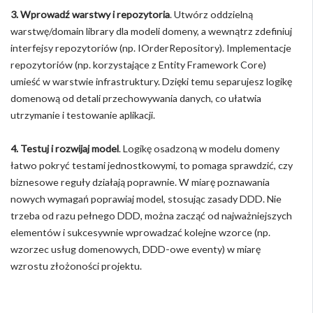
3. Wprowadź warstwy i repozytoria
. Utwórz oddzielną
warstwę/domain library dla modeli domeny, a wewnątrz zdefiniuj
interfejsy repozytoriów (np. IOrderRepository). Implementacje
repozytoriów (np. korzystające z Entity Framework Core)
umieść w warstwie infrastruktury. Dzięki temu separujesz logikę
domenową od detali przechowywania danych, co ułatwia
utrzymanie i testowanie aplikacji.
4. Testuj i rozwijaj model
. Logikę osadzoną w modelu domeny
łatwo pokryć testami jednostkowymi, to pomaga sprawdzić, czy
biznesowe reguły działają poprawnie. W miarę poznawania
nowych wymagań poprawiaj model, stosując zasady DDD. Nie
trzeba od razu pełnego DDD, można zacząć od najważniejszych
elementów i sukcesywnie wprowadzać kolejne wzorce (np.
wzorzec usług domenowych, DDD-owe eventy) w miarę
wzrostu złożoności projektu.