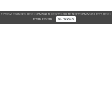
Serwis wykorzystuje pliki cookies. Korzystając ze strony wyrażasz zgodę na wykorzystywanie plików cookies.
Ok, rozumiem
dowiedz się więcej
.
Wyszukiwarka