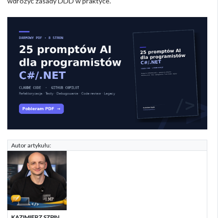
wdrożyć zasady DDD w praktyce.
Autor artykułu:
KAZIMIERZ SZPIN