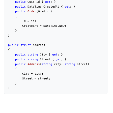
public
 Guid Id { 
get
; }
public
 DateTime CreatedAt { 
get
; }
public
Order
(
Guid id
)
{
        Id = id;
        CreatedAt = DateTime.Now;
    }
}
public
struct
 Address
{
public
string
 City { 
get
; }
public
string
 Street { 
get
; }
public
Address
(
string
 city, 
string
 street
)
{
        City = city;
        Street = street;
    }
}