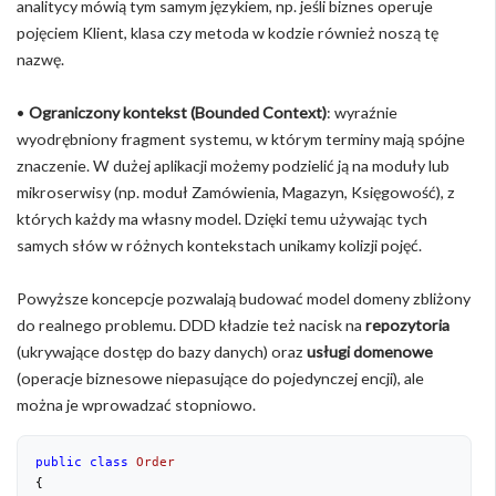
analitycy mówią tym samym językiem, np. jeśli biznes operuje
pojęciem Klient, klasa czy metoda w kodzie również noszą tę
nazwę.
•
Ograniczony kontekst (Bounded Context)
: wyraźnie
wyodrębniony fragment systemu, w którym terminy mają spójne
znaczenie. W dużej aplikacji możemy podzielić ją na moduły lub
mikroserwisy (np. moduł Zamówienia, Magazyn, Księgowość), z
których każdy ma własny model. Dzięki temu używając tych
samych słów w różnych kontekstach unikamy kolizji pojęć.
Powyższe koncepcje pozwalają budować model domeny zbliżony
do realnego problemu. DDD kładzie też nacisk na
repozytoria
(ukrywające dostęp do bazy danych) oraz
usługi domenowe
(operacje biznesowe niepasujące do pojedynczej encji), ale
można je wprowadzać stopniowo.
public
class
Order
{