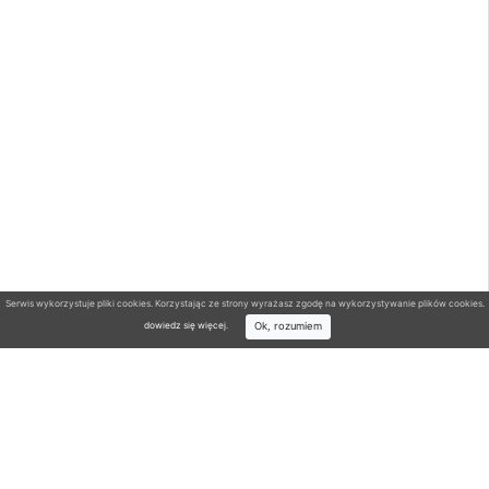
Serwis wykorzystuje pliki cookies. Korzystając ze strony wyrażasz zgodę na wykorzystywanie plików cookies.
Ok, rozumiem
dowiedz się więcej
.
Wyszukiwarka