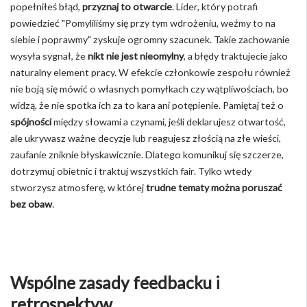
popełniłeś błąd,
przyznaj to otwarcie
. Lider, który potrafi
powiedzieć "Pomyliliśmy się przy tym wdrożeniu, weźmy to na
siebie i poprawmy" zyskuje ogromny szacunek. Takie zachowanie
wysyła sygnał, że
nikt nie jest nieomylny
, a błędy traktujecie jako
naturalny element pracy. W efekcie członkowie zespołu również
nie boją się mówić o własnych pomyłkach czy wątpliwościach, bo
widzą, że nie spotka ich za to kara ani potępienie. Pamiętaj też o
spójności
między słowami a czynami, jeśli deklarujesz otwartość,
ale ukrywasz ważne decyzje lub reagujesz złością na złe wieści,
zaufanie zniknie błyskawicznie. Dlatego komunikuj się szczerze,
dotrzymuj obietnic i traktuj wszystkich fair. Tylko wtedy
stworzysz atmosferę, w której
trudne tematy można poruszać
bez obaw
.
Wspólne zasady feedbacku i
retrospektyw