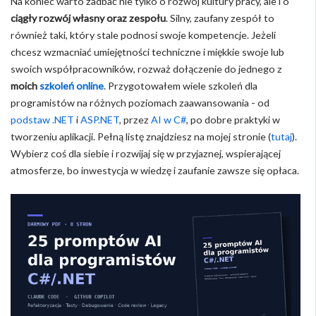
Na koniec warto zadbać nie tylko o rozwój kultury pracy, ale i o
ciągły rozwój własny oraz zespołu
. Silny, zaufany zespół to
również taki, który stale podnosi swoje kompetencje. Jeżeli
chcesz wzmacniać umiejętności techniczne i miękkie swoje lub
swoich współpracowników, rozważ dołączenie do jednego z
moich
szkoleń online
. Przygotowałem wiele szkoleń dla
programistów na różnych poziomach zaawansowania - od
podstaw .NET
i
ASP.NET
, przez
AI w C#
, po dobre praktyki w
tworzeniu aplikacji. Pełną listę znajdziesz na mojej stronie (
tutaj
).
Wybierz coś dla siebie i rozwijaj się w przyjaznej, wspierającej
atmosferze, bo inwestycja w wiedzę i zaufanie zawsze się opłaca.