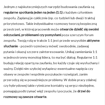
Jednym z najskuteczniejszych narzędzi budowania zaufania są
regularne spotkania jeden na jeden (1:1)
z każdym członkiem
zespołu. Zaplanuj je cyklicznie (np. co tydzień lub dwa) i traktuj
priorytetowo. Takie indywidualne rozmowy tworzą bezpieczną
przestrzeń, w której pracownik może
otwarcie dzielić się swoimi
odczuciami, problemami czy pomysłami
poza szerszym forum
zespołu. Twoją rolą w trakcie 1:1 jest przede wszystkim
aktywne
słuchanie
- pozwól rozmówcy mówić swobodnie, zadawaj
pytania i okazuj szczere zainteresowanie. Unikaj zamieniania 1:1
w jednostronny monolog lidera, to ma być dialog. Regularne 1:1
budują relację opartą na zaufaniu, bo każdy czuje się wysłuchany i
ważny. Dzięki nim szybciej wyłapiesz ewentualne napięcia czy
obawy w zespole i wspólnie poszukacie rozwiązań, zanim
przerodzą się w poważniejsze problemy. W dobie pracy zdalnej
czy hybrydowej takie rytmiczne kontakty są wręcz niezbędne,
pomagają podtrzymać więź zespołu i poczucie, że
drzwi do
rozmowy są zawsze otwarte
.