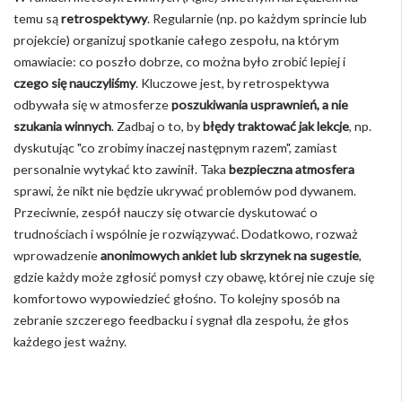
temu są
retrospektywy
. Regularnie (np. po każdym sprincie lub
projekcie) organizuj spotkanie całego zespołu, na którym
omawiacie: co poszło dobrze, co można było zrobić lepiej i
czego się nauczyliśmy
. Kluczowe jest, by retrospektywa
odbywała się w atmosferze
poszukiwania usprawnień, a nie
szukania winnych
. Zadbaj o to, by
błędy traktować jak lekcje
, np.
dyskutując "co zrobimy inaczej następnym razem", zamiast
personalnie wytykać kto zawinił. Taka
bezpieczna atmosfera
sprawi, że nikt nie będzie ukrywać problemów pod dywanem.
Przeciwnie, zespół nauczy się otwarcie dyskutować o
trudnościach i wspólnie je rozwiązywać. Dodatkowo, rozważ
wprowadzenie
anonimowych ankiet lub skrzynek na sugestie
,
gdzie każdy może zgłosić pomysł czy obawę, której nie czuje się
komfortowo wypowiedzieć głośno. To kolejny sposób na
zebranie szczerego feedbacku i sygnał dla zespołu, że głos
każdego jest ważny.