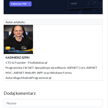
Autor artykułu:
KAZIMIERZ SZPIN
CTO & Founder - FindSolution.pl
Programista C#/.NET. Specjalizuje się w Blazor, ASP.NET Core, ASP.NET
MVC, ASP.NET Web API, WPF oraz Windows Forms.
Autor bloga ModestProgrammer.pl
Dodaj komentarz