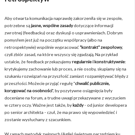
Aby otwarta komunikacja naprawdę zakorzeniła się w zespole,
potrzebne są
jasne, wspólne zasady
dotyczące informacji
zwrotnej (feedbacku) oraz dyskusji o usprawnieniach. Dobrym
pomysłem jest już na początku współpracy (albo na
retrospektywie) wspólnie wypracować
"kontrakt" zespołowy
,
czyli zbiór zasad, na które wszyscy się zgadzają. Na przykład
ustalcie, że feedback przekazujemy
regularnie i konstruktywnie
:
krytykujemy zachowanie lub proces, a nie osoby, skupiamy się na
szukaniu rozwiązań na przyszłość zamiast rozpamiętywać błędy z
przeszłości. Możecie przyjąć regułę "
chwalić publicznie,
korygować na osobności
", by pozytywne osiągnięcia były
doceniane na forum, a trudne uwagi przekazywane z wyczuciem
w cztery oczy. Ważne jest także, by
każdy
- od junior developera
po senior architekta - czuł, że ma prawo się wypowiedzieć i
zostanie wysłuchany z szacunkiem.
W ramach metodyk zwinnych (Agile) świetnym narzędziem ku