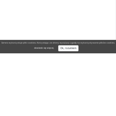
Serwis wykorzystuje pliki cookies. Korzystając ze strony wyrażasz zgodę na wykorzystywanie plików cookies.
Ok, rozumiem
dowiedz się więcej
.
Wyszukiwarka