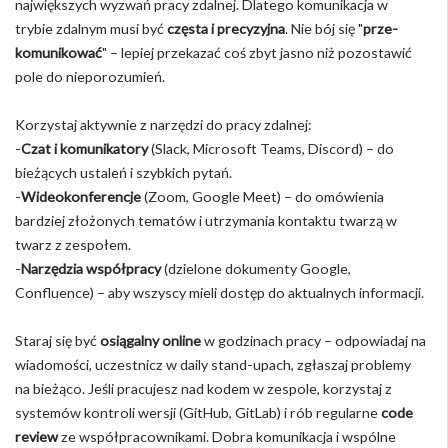
największych wyzwań pracy zdalnej. Dlatego komunikacja w
trybie zdalnym musi być
częsta i precyzyjna
. Nie bój się "
prze-
komunikować
" – lepiej przekazać coś zbyt jasno niż pozostawić
pole do nieporozumień.
Korzystaj aktywnie z narzędzi do pracy zdalnej:
-
Czat i komunikatory
(Slack, Microsoft Teams, Discord) – do
bieżących ustaleń i szybkich pytań.
-
Wideokonferencje
(Zoom, Google Meet) – do omówienia
bardziej złożonych tematów i utrzymania kontaktu twarzą w
twarz z zespołem.
-
Narzędzia współpracy
(dzielone dokumenty Google,
Confluence) – aby wszyscy mieli dostęp do aktualnych informacji.
Staraj się być
osiągalny online
w godzinach pracy – odpowiadaj na
wiadomości, uczestnicz w daily stand-upach, zgłaszaj problemy
na bieżąco. Jeśli pracujesz nad kodem w zespole, korzystaj z
systemów kontroli wersji (GitHub, GitLab) i rób regularne
code
review
ze współpracownikami. Dobra komunikacja i wspólne