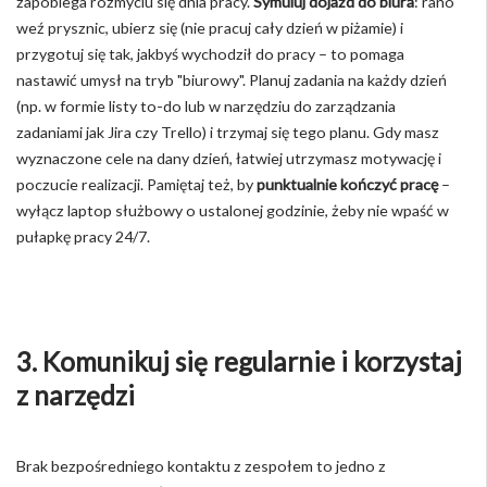
zapobiega rozmyciu się dnia pracy.
Symuluj dojazd do biura
: rano
weź prysznic, ubierz się (nie pracuj cały dzień w piżamie) i
przygotuj się tak, jakbyś wychodził do pracy – to pomaga
nastawić umysł na tryb "biurowy". Planuj zadania na każdy dzień
(np. w formie listy to-do lub w narzędziu do zarządzania
zadaniami jak Jira czy Trello) i trzymaj się tego planu. Gdy masz
wyznaczone cele na dany dzień, łatwiej utrzymasz motywację i
poczucie realizacji. Pamiętaj też, by
punktualnie kończyć pracę
–
wyłącz laptop służbowy o ustalonej godzinie, żeby nie wpaść w
pułapkę pracy 24/7.
3. Komunikuj się regularnie i korzystaj
z narzędzi
Brak bezpośredniego kontaktu z zespołem to jedno z