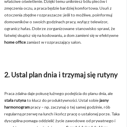
właściwe oświetlenie. Dzięki temu unikniesz bólu pleców i
zmęczenia oczu, a praca będzie bardziej komfortowa. Usuń z
otoczenia zbędne rozpraszacze: jeśli to możliwe, poinformuj
domowników o swoich godzinach pracy, wyłącz telewizor,
ogranicz hałas. Dobrze zorganizowane stanowisko sprawi, że
łatwiej skupisz się na kodowaniu, a dom zamieni się w efektywne
home office
zamiast w rozpraszający salon.
2. Ustal plan dnia i trzymaj się rutyny
Praca zdalna daje pokusę luźnego podejścia do planu dnia, ale
stała rutyna
to klucz do produktywności. Ustal sobie
jasny
harmonogram
pracy – np. zaczynaj o tej samej godzinie, rób
regularną przerwę na lunch i kończ pracę o ustalonej porze. Taka
dyscyplina pomaga oddzielić życie zawodowe od prywatnego i