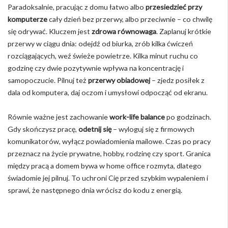
Paradoksalnie, pracując z domu łatwo albo
przesiedzieć przy
komputerze
cały dzień bez przerwy, albo przeciwnie – co chwilę
się odrywać. Kluczem jest
zdrowa równowaga
. Zaplanuj krótkie
przerwy w ciągu dnia: odejdź od biurka, zrób kilka ćwiczeń
rozciągających, weź świeże powietrze. Kilka minut ruchu co
godzinę czy dwie pozytywnie wpływa na koncentrację i
samopoczucie. Pilnuj też
przerwy obiadowej
– zjedz posiłek z
dala od komputera, daj oczom i umysłowi odpocząć od ekranu.
Równie ważne jest zachowanie
work-life balance
po godzinach.
Gdy skończysz pracę,
odetnij się
– wyloguj się z firmowych
komunikatorów, wyłącz powiadomienia mailowe. Czas po pracy
przeznacz na życie prywatne, hobby, rodzinę czy sport. Granica
między pracą a domem bywa w home office rozmyta, dlatego
świadomie jej pilnuj. To uchroni Cię przed szybkim wypaleniem i
sprawi, że następnego dnia wrócisz do kodu z energią.