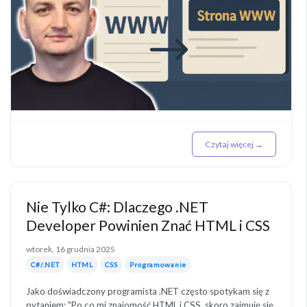
Czytaj więcej →
Nie Tylko C#: Dlaczego .NET
Developer Powinien Znać HTML i CSS
wtorek, 16 grudnia 2025
C#/.NET
HTML
CSS
Programowanie
Jako doświadczony programista .NET często spotykam się z
pytaniem: "Po co mi znajomość HTML i CSS, skoro zajmuję się