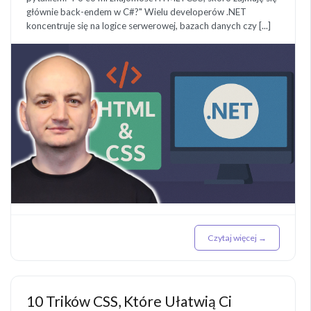
głównie back-endem w C#?" Wielu developerów .NET
koncentruje się na logice serwerowej, bazach danych czy [...]
Czytaj więcej →
10 Trików CSS, Które Ułatwią Ci