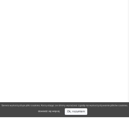
Serwis wykorzystuje pliki cookies. Korzystając ze strony wyrażasz zgodę na wykorzystywanie plików cookies.
Ok, rozumiem
dowiedz się więcej
.