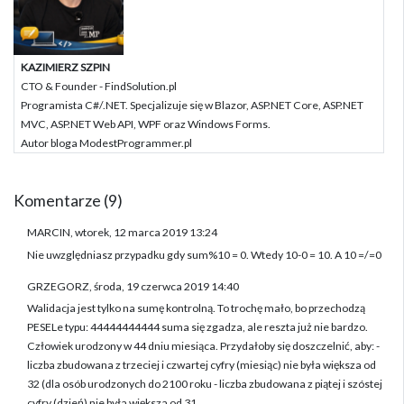
KAZIMIERZ SZPIN
CTO & Founder - FindSolution.pl
Programista C#/.NET. Specjalizuje się w Blazor, ASP.NET Core, ASP.NET
MVC, ASP.NET Web API, WPF oraz Windows Forms.
Autor bloga ModestProgrammer.pl
Komentarze (9)
MARCIN, wtorek, 12 marca 2019 13:24
Nie uwzględniasz przypadku gdy sum%10 = 0. Wtedy 10-0 = 10. A 10 =/=0
GRZEGORZ, środa, 19 czerwca 2019 14:40
Walidacja jest tylko na sumę kontrolną. To trochę mało, bo przechodzą
PESELe typu: 44444444444 suma się zgadza, ale reszta już nie bardzo.
Człowiek urodzony w 44 dniu miesiąca. Przydałoby się doszczelnić, aby: -
liczba zbudowana z trzeciej i czwartej cyfry (miesiąc) nie była większa od
32 (dla osób urodzonych do 2100 roku - liczba zbudowana z piątej i szóstej
cyfry (dzień) nie była większa od 31