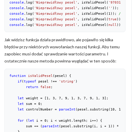
console
.log(
'Nieprawidłowy pesel'
, isValidPesel(
'9703100302
console
.log(
'Nieprawidłowy pesel'
, isValidPesel(
''
)); 
//Nie
console
.log(
'Nieprawidłowy pesel'
, isValidPesel(
1
)); 
//Erro
console
.log(
'Nieprawidłowy pesel'
, isValidPesel(
true
)); 
//E
console
.log(
'Nieprawidłowy pesel'
, isValidPesel(
null
)); 
//E
Jak widzisz funkcja działa prawidłowo, ale pojawiło się kilka
błędów przy niektórych wywołaniach naszej funkcji. Aby temu
zapobiec musi dodać sprawdzanie wartości parametru. I
ostatecznie nasze metoda powinna wyglądać w ten sposób:
function
isValidPesel
(
pesel
) 
{

if
(
typeof
 pesel !== 
'string'
)

return
false
;

let
 weight = [
1
, 
3
, 
7
, 
9
, 
1
, 
3
, 
7
, 
9
, 
1
, 
3
];

let
 sum = 
0
;

let
 controlNumber = 
parseInt
(pesel.substring(
10
, 
11
));

for
 (
let
 i = 
0
; i < weight.length; i++) {

        sum += (
parseInt
(pesel.substring(i, i + 
1
)) * weight
    }
