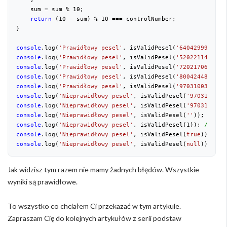
    sum = sum % 
10
;

return
 (
10
 - sum) % 
10
 === controlNumber;

}

console
.log(
'Prawidłowy pesel'
, isValidPesel(
'64042999928'
)
console
.log(
'Prawidłowy pesel'
, isValidPesel(
'52022114478'
)
console
.log(
'Prawidłowy pesel'
, isValidPesel(
'72021706812'
)
console
.log(
'Prawidłowy pesel'
, isValidPesel(
'80042448774'
)
console
.log(
'Prawidłowy pesel'
, isValidPesel(
'97031003029'
)
console
.log(
'Nieprawidłowy pesel'
, isValidPesel(
'9703100302
console
.log(
'Nieprawidłowy pesel'
, isValidPesel(
'9703100302
console
.log(
'Nieprawidłowy pesel'
, isValidPesel(
''
)); 
//Nie
console
.log(
'Nieprawidłowy pesel'
, isValidPesel(
1
)); 
//Niep
console
.log(
'Nieprawidłowy pesel'
, isValidPesel(
true
)); 
//N
console
.log(
'Nieprawidłowy pesel'
, isValidPesel(
null
)); 
//N
Jak widzisz tym razem nie mamy żadnych błędów. Wszystkie
wyniki są prawidłowe.
To wszystko co chciałem Ci przekazać w tym artykule.
Zapraszam Cię do kolejnych artykułów z serii podstaw