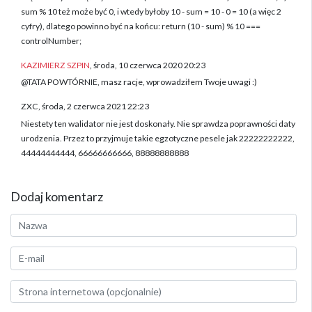
sum % 10 też może być 0, i wtedy byłoby 10 - sum = 10 - 0 = 10 (a więc 2
cyfry), dlatego powinno być na końcu: return (10 - sum) % 10 ===
controlNumber;
KAZIMIERZ SZPIN
, środa, 10 czerwca 2020 20:23
@TATA POWTÓRNIE, masz racje, wprowadziłem Twoje uwagi :)
ZXC, środa, 2 czerwca 2021 22:23
Niestety ten walidator nie jest doskonały. Nie sprawdza poprawności daty
urodzenia. Przez to przyjmuje takie egzotyczne pesele jak 22222222222,
44444444444, 66666666666, 88888888888
Dodaj komentarz