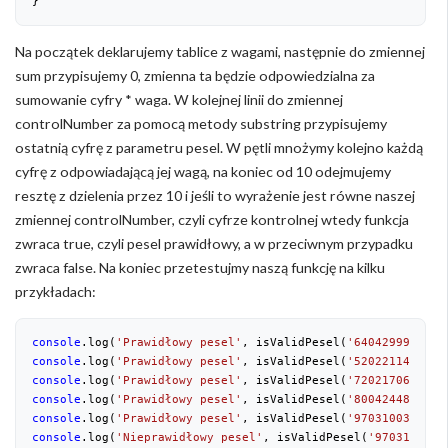
}
Na początek deklarujemy tablice z wagami, następnie do zmiennej
sum przypisujemy 0, zmienna ta będzie odpowiedzialna za
sumowanie cyfry * waga. W kolejnej linii do zmiennej
controlNumber za pomocą metody substring przypisujemy
ostatnią cyfrę z parametru pesel. W pętli mnożymy kolejno każdą
cyfrę z odpowiadającą jej wagą, na koniec od 10 odejmujemy
resztę z dzielenia przez 10 i jeśli to wyrażenie jest równe naszej
zmiennej controlNumber, czyli cyfrze kontrolnej wtedy funkcja
zwraca true, czyli pesel prawidłowy, a w przeciwnym przypadku
zwraca false. Na koniec przetestujmy naszą funkcję na kilku
przykładach:
console
.log(
'Prawidłowy pesel'
, isValidPesel(
'64042999928'
)
console
.log(
'Prawidłowy pesel'
, isValidPesel(
'52022114478'
)
console
.log(
'Prawidłowy pesel'
, isValidPesel(
'72021706812'
)
console
.log(
'Prawidłowy pesel'
, isValidPesel(
'80042448774'
)
console
.log(
'Prawidłowy pesel'
, isValidPesel(
'97031003029'
)
console
.log(
'Nieprawidłowy pesel'
, isValidPesel(
'9703100302