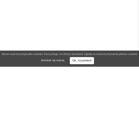
Serwis wykorzystuje pliki cookies. Korzystając ze strony wyrażasz zgodę na wykorzystywanie plików cookies.
Ok, rozumiem
dowiedz się więcej
.
Wyszukiwarka