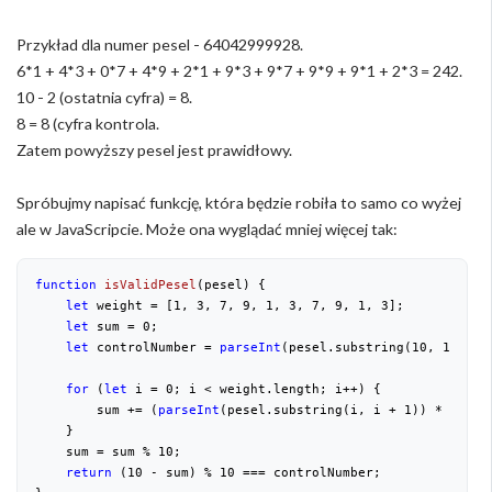
Przykład dla numer pesel - 64042999928.
6*1 + 4*3 + 0*7 + 4*9 + 2*1 + 9*3 + 9*7 + 9*9 + 9*1 + 2*3 = 242.
10 - 2 (ostatnia cyfra) = 8.
8 = 8 (cyfra kontrola.
Zatem powyższy pesel jest prawidłowy.
Spróbujmy napisać funkcję, która będzie robiła to samo co wyżej
ale w JavaScripcie. Może ona wyglądać mniej więcej tak:
function
isValidPesel
(
pesel
) 
{

let
 weight = [
1
, 
3
, 
7
, 
9
, 
1
, 
3
, 
7
, 
9
, 
1
, 
3
];

let
 sum = 
0
;

let
 controlNumber = 
parseInt
(pesel.substring(
10
, 
11
));

for
 (
let
 i = 
0
; i < weight.length; i++) {

        sum += (
parseInt
(pesel.substring(i, i + 
1
)) * weight
    }

    sum = sum % 
10
;

return
 (
10
 - sum) % 
10
 === controlNumber;
