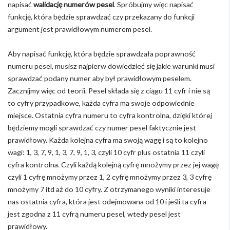
napisać
walidację numerów pesel
. Spróbujmy więc napisać
funkcję, która będzie sprawdzać czy przekazany do funkcji
argument jest prawidłowym numerem pesel.
Aby napisać funkcję, która będzie sprawdzała poprawność
numeru pesel, musisz najpierw dowiedzieć się jakie warunki musi
sprawdzać podany numer aby był prawidłowym peselem.
Zacznijmy więc od teorii. Pesel składa się z ciągu 11 cyfr i nie są
to cyfry przypadkowe, każda cyfra ma swoje odpowiednie
miejsce. Ostatnia cyfra numeru to cyfra kontrolna, dzięki której
będziemy mogli sprawdzać czy numer pesel faktycznie jest
prawidłowy. Każda kolejna cyfra ma swoją wagę i są to kolejno
wagi: 1, 3, 7, 9, 1, 3, 7, 9, 1, 3, czyli 10 cyfr plus ostatnia 11 czyli
cyfra kontrolna. Czyli każdą kolejną cyfrę mnożymy przez jej wagę
czyli 1 cyfrę mnożymy przez 1, 2 cyfrę mnożymy przez 3, 3 cyfrę
mnożymy 7 itd aż do 10 cyfry. Z otrzymanego wyniki interesuje
nas ostatnia cyfra, która jest odejmowana od 10 i jeśli ta cyfra
jest zgodna z 11 cyfrą numeru pesel, wtedy pesel jest
prawidłowy.