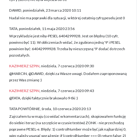
DAWID, poniedziałek, 23 marca 2020 10:11
Nadal nie ma poprawki dla sytuacji, w której ostatnią cyfrą peselu jest 0
TATA, poniedziałek, 11 maja 2020 23:56
W przykładzie jest niby-PESEL 6404299928. Jest on błędny (10 cyfr,
powinno być 11). W obliczeniach widać, że zgubiono jedną '9' i PESEL
powinien być: 64042999928. Trzeba by nieszczęsną '9' dodać do trzech
pozostałych.
KAZIMIERZ SZPIN
, niedziela, 7 czerwca 2020 09:30
@MARCIN, @DAWID, dzięki za Wasze uwagi. Dodałem zaproponowaną
przez Was zmianę :)
KAZIMIERZ SZPIN
, niedziela, 7 czerwca 2020 09:43
@TATA, dzięki faktycznie brakowało 9-tki :)
TATA POWTÓRNIE, środa, 10 czerwca 2020 20:13
Zajrzałem tu w maju (co widać w komentarzach), skopiowałem funkcję
do siebie i teraz (na szczęście w czasie testów) ZONK - nie przechodzą
poprawne PESEL-e. Błędy: 1) controlNumber może być jak najbardziej 0,
więc należy usunąć wyrażenie: if (controlNumber === 0) return false; 2)