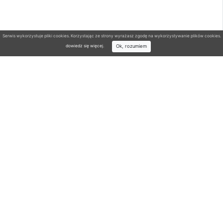
Serwis wykorzystuje pliki cookies. Korzystając ze strony wyrażasz zgodę na wykorzystywanie plików cookies.
Ok, rozumiem
dowiedz się więcej
.
Wyszukiwarka