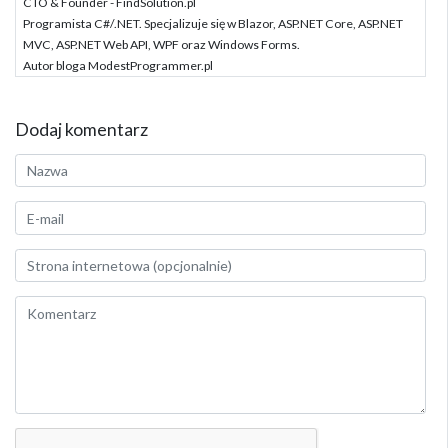
CTO & Founder - FindSolution.pl
Programista C#/.NET. Specjalizuje się w Blazor, ASP.NET Core, ASP.NET
MVC, ASP.NET Web API, WPF oraz Windows Forms.
Autor bloga ModestProgrammer.pl
Dodaj komentarz