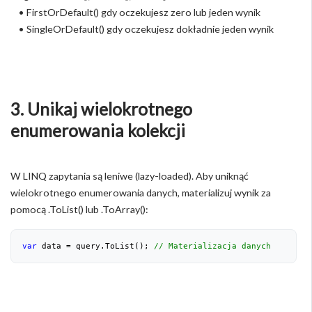
• FirstOrDefault() gdy oczekujesz zero lub jeden wynik
• SingleOrDefault() gdy oczekujesz dokładnie jeden wynik
3. Unikaj wielokrotnego
enumerowania kolekcji
W LINQ zapytania są leniwe (lazy-loaded). Aby uniknąć
wielokrotnego enumerowania danych, materializuj wynik za
pomocą .ToList() lub .ToArray():
var
 data = query.ToList(); 
// Materializacja danych