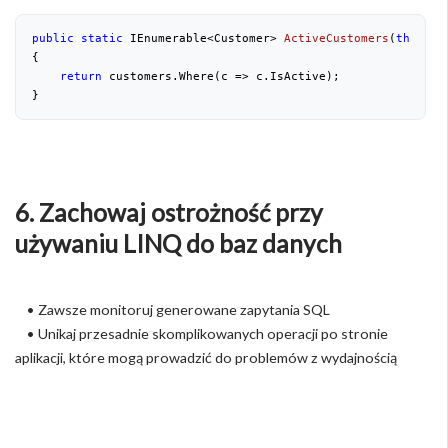
public
static
 IEnumerable<Customer> 
ActiveCustomers
(
this
 IE
{
return
 customers.Where(c => c.IsActive);
}
6. Zachowaj ostrożność przy
używaniu LINQ do baz danych
• Zawsze monitoruj generowane zapytania SQL
• Unikaj przesadnie skomplikowanych operacji po stronie
aplikacji, które mogą prowadzić do problemów z wydajnością