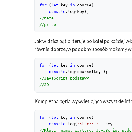
for
 (
let
 key 
in
 course)

console
//name
//price
Jak widzisz pętla iteruje po kolei po każdej
równie dobrze, w podobny sposób możemy wyś
for
 (
let
 key 
in
 course)

console
//JavaScript podstawy
//30
Kompletna pętla wyświetlająca wszystkie in
for
 (
let
 key 
in
 course)

console
.log(
'Klucz: '
 + key + 
', '
 
//Klucz: name, Wartość: JavaScript pods