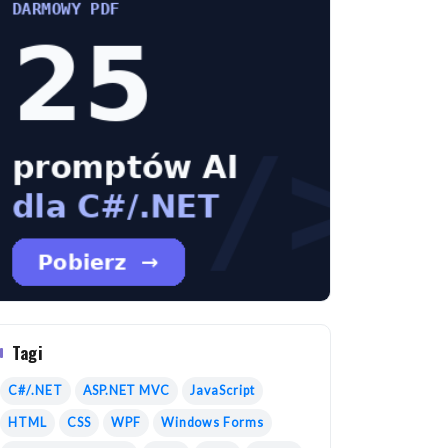
Tagi
C#/.NET
ASP.NET MVC
JavaScript
HTML
CSS
WPF
Windows Forms