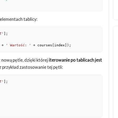
 elementach tablicy:
T'
 + 
' Wartość: '
 + courses[index]);
nową pętle, dzięki której
iterowanie po tablicach jest
z przykład zastosowanie tej pętli:
T'