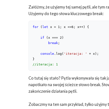
Załóżmy, że użyjemy tej samej pętli, ale tym
Użyjemy do tego słowa kluczowego break:
for
 (
let
 x = 
1
; x <=
6
; x++) {

if
 (x === 
2
)

break
;

console
.log(
'iteracja: '
 + x);

//iteracja: 1
Co tutaj się stało? Pętla wykonywała się tak ja
napotkało na swojej ścieżce słowo break. 
zakończenie działania pętli.
Zobaczmy na ten sam przykład, tylko użyjmy 