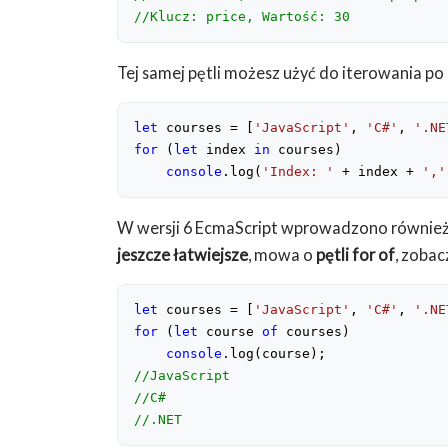
//Klucz: price, Wartość: 30
Tej samej pętli możesz użyć do iterowania po
let
 courses = [
'JavaScript'
, 
'C#'
, 
'.NE
for
 (
let
 index 
in
 courses)

console
.log(
'Index: '
 + index + 
','
W wersji 6 EcmaScript wprowadzono również 
jeszcze łatwiejsze
, mowa o
pętli for of
, zobac
let
 courses = [
'JavaScript'
, 
'C#'
, 
'.NE
for
 (
let
 course 
of
 courses)

console
//JavaScript
//C#
//.NET