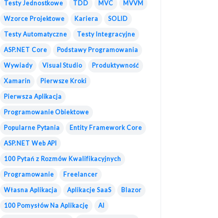
Testy Jednostkowe
TDD
MVC
MVVM
Wzorce Projektowe
Kariera
SOLID
Testy Automatyczne
Testy Integracyjne
ASP.NET Core
Podstawy Programowania
Wywiady
Visual Studio
Produktywność
Xamarin
Pierwsze Kroki
Pierwsza Aplikacja
Programowanie Obiektowe
Popularne Pytania
Entity Framework Core
ASP.NET Web API
100 Pytań z Rozmów Kwalifikacyjnych
Programowanie
Freelancer
Własna Aplikacja
Aplikacje SaaS
Blazor
100 Pomysłów Na Aplikację
AI