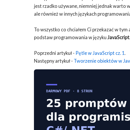
jest rzadko używane, niemniej jednak warto wie
ale również w innych językach programowani
To wszystko co chciałem Ci przekazać w tym a
podstaw programowania w języku
JavaScript
Poprzedni artykuł -
Pętle w JavaScript cz. 1
.
Następny artykuł -
Tworzenie obiektów w Jav