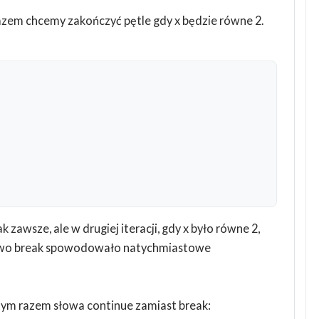
 razem chcemy zakończyć pętle gdy x będzie równe 2.
k zawsze, ale w drugiej iteracji, gdy x było równe 2,
Słowo break spowodowało natychmiastowe
tym razem słowa continue zamiast break: