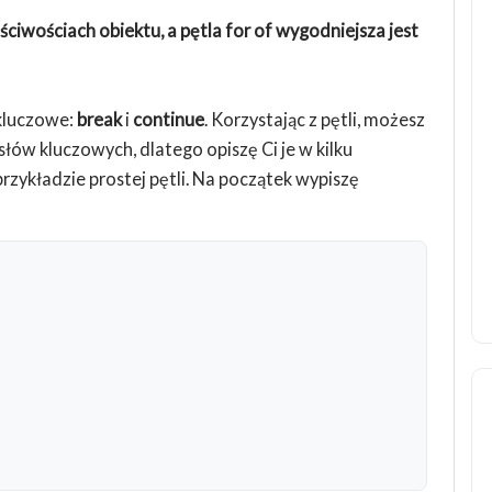
łaściwościach obiektu, a pętla for of wygodniejsza jest
kluczowe:
break
i
continue
. Korzystając z pętli, możesz
słów kluczowych, dlatego opiszę Ci je w kilku
rzykładzie prostej pętli. Na początek wypiszę