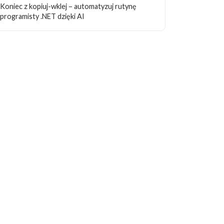
Koniec z kopiuj-wklej – automatyzuj rutynę
programisty .NET dzięki AI