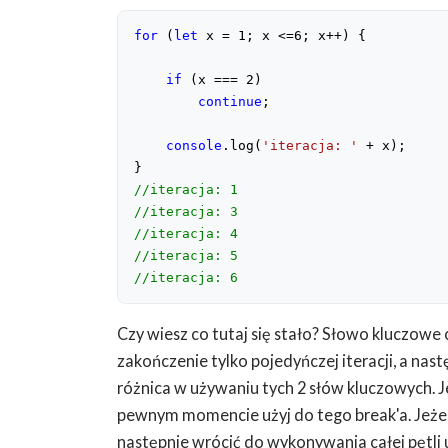
for
 (
let
 x = 
1
; x <=
6
; x++) {

if
 (x === 
2
)

continue
;

console
.log(
'iteracja: '
 + x);

//iteracja: 1
//iteracja: 3
//iteracja: 4
//iteracja: 5
//iteracja: 6
Czy wiesz co tutaj się stało? Słowo kluczow
zakończenie tylko pojedyńczej iteracji, a nas
różnica w używaniu tych 2 słów kluczowych. Je
pewnym momencie użyj do tego break'a. Jeżeli
następnie wrócić do wykonywania całej pętli 