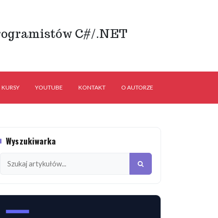
rogramistów C#/.NET
KURSY
YOUTUBE
KONTAKT
O AUTORZE
Wyszukiwarka