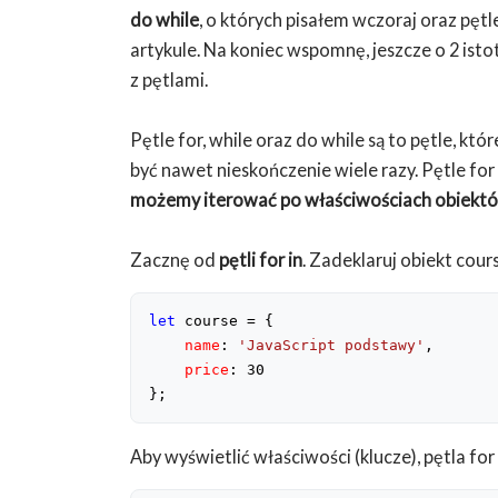
do while
, o których pisałem wczoraj oraz pętl
artykule. Na koniec wspomnę, jeszcze o 2 is
z pętlami.
Pętle for, while oraz do while są to pętle, k
być nawet nieskończenie wiele razy. Pętle for i
możemy iterować po właściwościach obiektó
Zacznę od
pętli for in
. Zadeklaruj obiekt cour
let
 course = {

name
: 
'JavaScript podstawy'
,

price
: 
30
};
Aby wyświetlić właściwości (klucze), pętla fo