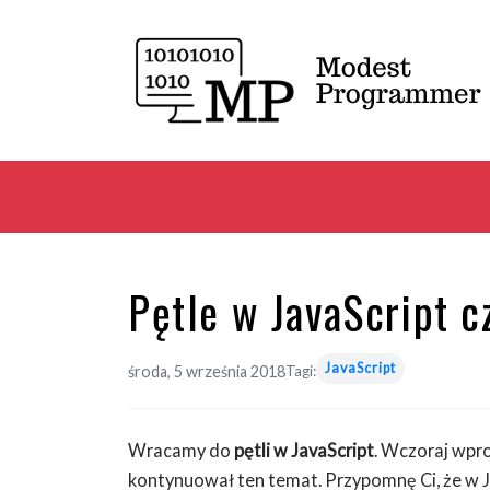
Pętle w JavaScript c
JavaScript
środa, 5 września 2018
Tagi:
Wracamy do
pętli w JavaScript
. Wczoraj wpro
kontynuował ten temat. Przypomnę Ci, że w Ja