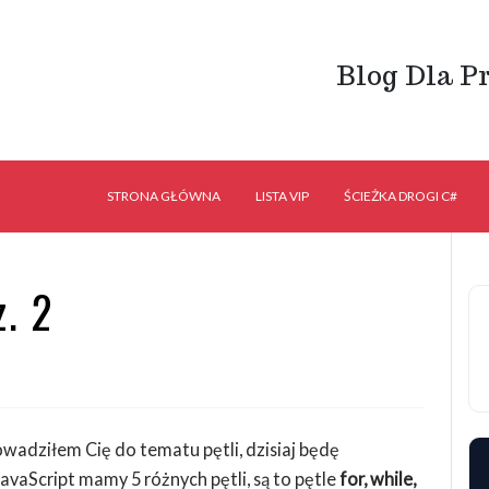
Blog Dla P
STRONA GŁÓWNA
LISTA VIP
ŚCIEŻKA DROGI C#
z. 2
wadziłem Cię do tematu pętli, dzisiaj będę
vaScript mamy 5 różnych pętli, są to pętle
for, while,