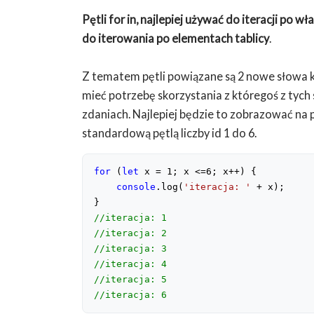
Pętli for in, najlepiej używać do iteracji po w
do iterowania po elementach tablicy
.
Z tematem pętli powiązane są 2 nowe słowa 
mieć potrzebę skorzystania z któregoś z tych 
zdaniach. Najlepiej będzie to zobrazować na p
standardową pętlą liczby id 1 do 6.
for
 (
let
 x = 
1
; x <=
6
; x++) {

console
.log(
'iteracja: '
 + x);

//iteracja: 1
//iteracja: 2
//iteracja: 3
//iteracja: 4
//iteracja: 5
//iteracja: 6