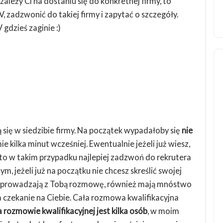
 zależy Ci na dostaniu się do konkretnej firmy, to
, zadzwonić do takiej firmy i zapytać o szczegóły.
gdzieś zaginie :)
się w siedzibie firmy. Na początek wypadałoby się
nie
rmie kilka minut wcześniej. Ewentualnie jeżeli już wiesz,
u, to w takim przypadku najlepiej zadzwoń do rekrutera
ym, jeżeli już na początku nie chcesz skreślić swojej
przeprowadzają z Tobą rozmowę, również mają mnóstwo
a czekanie na Ciebie. Cała rozmowa kwalifikacyjna
a rozmowie kwalifikacyjnej jest kilka osób
, w moim