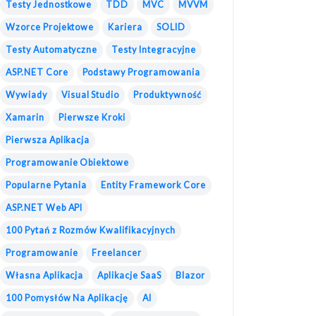
Testy Jednostkowe
TDD
MVC
MVVM
Wzorce Projektowe
Kariera
SOLID
Testy Automatyczne
Testy Integracyjne
ASP.NET Core
Podstawy Programowania
Wywiady
Visual Studio
Produktywność
Xamarin
Pierwsze Kroki
Pierwsza Aplikacja
Programowanie Obiektowe
Popularne Pytania
Entity Framework Core
ASP.NET Web API
100 Pytań z Rozmów Kwalifikacyjnych
Programowanie
Freelancer
Własna Aplikacja
Aplikacje SaaS
Blazor
100 Pomysłów Na Aplikację
AI