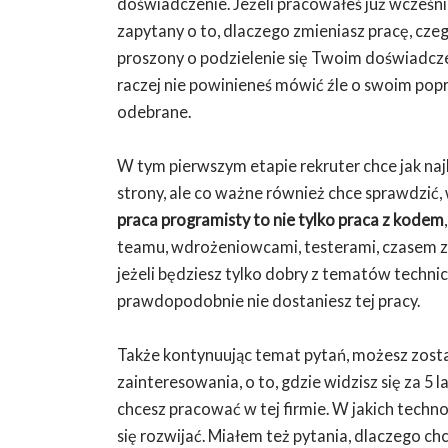
doświadczenie. Jeżeli pracowałeś już wcześni
zapytany o to, dlaczego zmieniasz pracę, czeg
proszony o podzielenie się Twoim doświadcze
raczej nie powinieneś mówić źle o swoim pop
odebrane.
W tym pierwszym etapie rekruter chce jak na
strony, ale co ważne również chce sprawdzić,
praca programisty to nie tylko praca z kodem
teamu, wdrożeniowcami, testerami, czasem z 
jeżeli będziesz tylko dobry z tematów technic
prawdopodobnie nie dostaniesz tej pracy.
Także kontynuując temat pytań, możesz zosta
zainteresowania, o to, gdzie widzisz się za 5 l
chcesz pracować w tej firmie. W jakich techno
się rozwijać. Miałem też pytania, dlaczego c