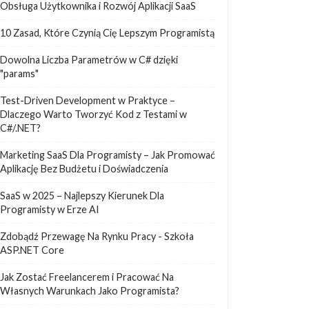
Obsługa Użytkownika i Rozwój Aplikacji SaaS
10 Zasad, Które Czynią Cię Lepszym Programistą
Dowolna Liczba Parametrów w C# dzięki
"params"
Test-Driven Development w Praktyce –
Dlaczego Warto Tworzyć Kod z Testami w
C#/.NET?
Marketing SaaS Dla Programisty – Jak Promować
Aplikację Bez Budżetu i Doświadczenia
SaaS w 2025 – Najlepszy Kierunek Dla
Programisty w Erze AI
Zdobądź Przewagę Na Rynku Pracy - Szkoła
ASP.NET Core
Jak Zostać Freelancerem i Pracować Na
Własnych Warunkach Jako Programista?