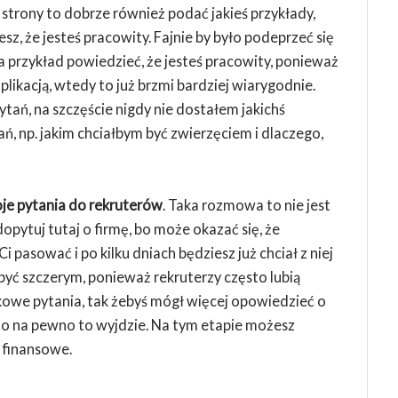
 strony to dobrze również podać jakieś przykłady,
sz, że jesteś pracowity. Fajnie by było podeprzeć się
 przykład powiedzieć, że jesteś pracowity, ponieważ
plikacją, wtedy to już brzmi bardziej wiarygodnie.
tań, na szczęście nigdy nie dostałem jakichś
, np. jakim chciałbym być zwierzęciem i dlaczego,
e pytania do rekruterów
. Taka rozmowa to nie jest
opytuj tutaj o firmę, bo może okazać się, że
Ci pasować i po kilku dniach będziesz już chciał z niej
 być szczerym, ponieważ rekruterzy często lubią
owe pytania, tak żebyś mógł więcej opowiedzieć o
 to na pewno to wyjdzie. Na tym etapie możesz
 finansowe.