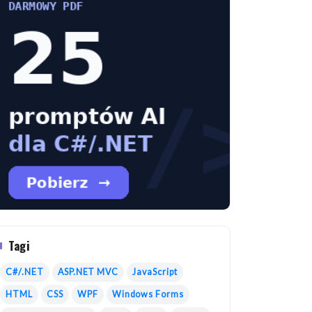
Tagi
C#/.NET
ASP.NET MVC
JavaScript
HTML
CSS
WPF
Windows Forms