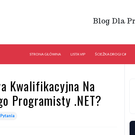
Blog Dla P
STRONA GŁÓWNA
LISTA VIP
ŚCIEŻKA DROGI C#
a Kwalifikacyjna Na
go Programisty .NET?
 Pytania