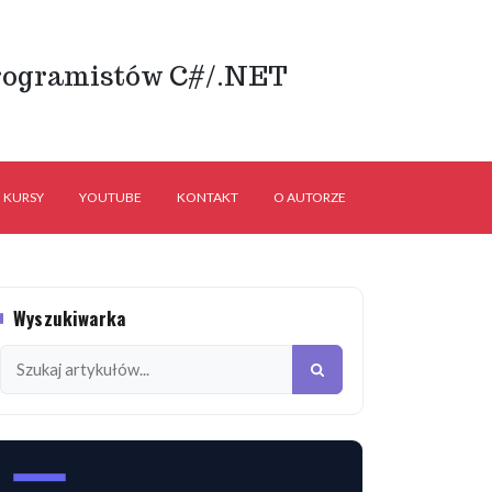
rogramistów C#/.NET
KURSY
YOUTUBE
KONTAKT
O AUTORZE
Wyszukiwarka