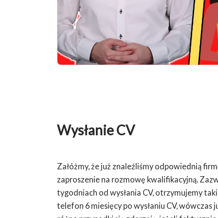
Wysłanie CV
Załóżmy, że już znaleźliśmy odpowiednią fir
zaproszenie na rozmowę kwalifikacyjną. Zazwy
tygodniach od wysłania CV, otrzymujemy taki t
telefon 6 miesięcy po wysłaniu CV, wówczas ju