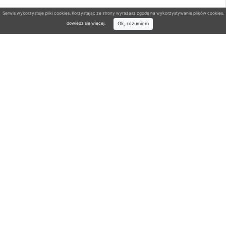
Serwis wykorzystuje pliki cookies. Korzystając ze strony wyrażasz zgodę na wykorzystywanie plików cookies.
Ok, rozumiem
dowiedz się więcej
.
Wyszukiwarka