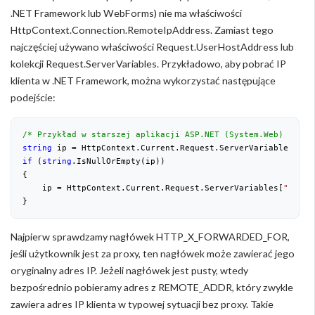
.NET Framework lub WebForms) nie ma właściwości
HttpContext.Connection.RemoteIpAddress. Zamiast tego
najczęściej używano właściwości Request.UserHostAddress lub
kolekcji Request.ServerVariables. Przykładowo, aby pobrać IP
klienta w .NET Framework, można wykorzystać następujące
podejście:
/* Przykład w starszej aplikacji ASP.NET (System.Web) */
string
 ip = HttpContext.Current.Request.ServerVariables[
"HT
if
 (
string
.IsNullOrEmpty(ip))
{
    ip = HttpContext.Current.Request.ServerVariables[
"REMOT
}
Najpierw sprawdzamy nagłówek HTTP_X_FORWARDED_FOR,
jeśli użytkownik jest za proxy, ten nagłówek może zawierać jego
oryginalny adres IP. Jeżeli nagłówek jest pusty, wtedy
bezpośrednio pobieramy adres z REMOTE_ADDR, który zwykle
zawiera adres IP klienta w typowej sytuacji bez proxy. Takie