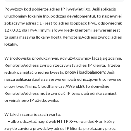
Powyższy kod pobierze adres IP i wyświetli go. Jeśli aplikację
uruchomimy lokalnie (np. podczas developmentu), to najpewniej
zobaczymy adres ::1 - jest to adres loopback IPv6, odpowiednik
127.0.0.1 dla IPv4. Innymi słowy, kiedy klientem i serwerem jest
ta sama maszyna (lokalny host), RemoteIpAddress zwróci adres
lokalny.
W środowisku produkcyjnym, gdy użytkownicy łączą się zdalnie,
RemoteIpAddress zwróci rzeczywisty adres IP klienta. Trzeba
jednak pamiętać o jednej kwestii:
proxy i load balancery
. Jeśli
nasza aplikacja działa za serwerem pośredniczącym (np. reverse
proxy typu Nginx, Cloudflare czy AWS ELB), to domyślnie
RemoteIpAddress może zwrócić IP tego pośrednika zamiast
oryginalnego IP użytkownika.
W takich scenariuszach warto:
• albo odczytać nagłówek HTTP X-Forwarded-For, który
zwykle zawiera prawdziwy adres IP klienta przekazany przez