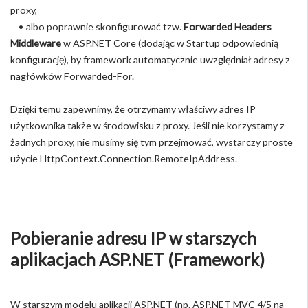
proxy,
• albo poprawnie skonfigurować tzw.
Forwarded Headers
Middleware
w ASP.NET Core (dodając w Startup odpowiednią
konfigurację), by framework automatycznie uwzględniał adresy z
nagłówków Forwarded-For.
Dzięki temu zapewnimy, że otrzymamy właściwy adres IP
użytkownika także w środowisku z proxy. Jeśli nie korzystamy z
żadnych proxy, nie musimy się tym przejmować, wystarczy proste
użycie HttpContext.Connection.RemoteIpAddress.
Pobieranie adresu IP w starszych
aplikacjach ASP.NET (Framework)
W starszym modelu aplikacji ASP.NET (np. ASP.NET MVC 4/5 na