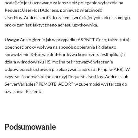
podejście jest uznawane za lepsze niż poleganie wyłącznie na
Request.UserHostAddress, ponieważ właściwość
UserHostAddress potrafi czasem zwrócić jedynie adres samego
proxy zamiast faktycznego adresu użytkownika.
Uwaga:
Analogicznie jak w przypadku ASP.NET Core, także tutaj
obecność proxy wpływa na sposób pobierania IP, dlatego
sprawdzenie X-Forwarded-For bywa konieczne. Jeśli aplikacja
działa w środowisku IIS, można też rozważyć włączenie
odpowiednich ustawień przekazywania adresu IP (np. w ARR). W
czystym środowisku (bez proxy) Request.UserHostAddress lub
ServerVariables["REMOTE_ADDR"] w zupełności wystarczą do
uzyskania IP klienta.
Podsumowanie