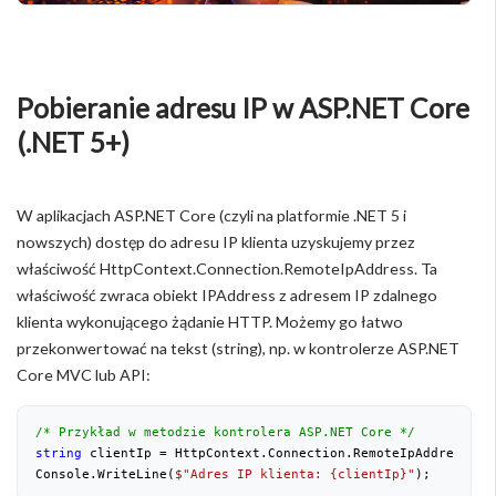
Pobieranie adresu IP w ASP.NET Core
(.NET 5+)
W aplikacjach ASP.NET Core (czyli na platformie .NET 5 i
nowszych) dostęp do adresu IP klienta uzyskujemy przez
właściwość HttpContext.Connection.RemoteIpAddress. Ta
właściwość zwraca obiekt IPAddress z adresem IP zdalnego
klienta wykonującego żądanie HTTP. Możemy go łatwo
przekonwertować na tekst (string), np. w kontrolerze ASP.NET
Core MVC lub API:
/* Przykład w metodzie kontrolera ASP.NET Core */
string
 clientIp = HttpContext.Connection.RemoteIpAddress?.T
Console.WriteLine(
$"Adres IP klienta: 
{clientIp}
"
);