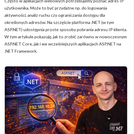
Często w aplikacjach webowych potrzebujemy poznać adres IP
użytkownika. Może to być przydatne np. do logowania
aktywności, analiz ruchu czy ograniczania dostępu dla
określonych adresów. Na szczęście platforma .NET (w tym
ASP.NET) udostępnia proste sposoby pobrania adresu IP klienta.
W tym artykule pokazuję, jak to zrobić zarówno w nowoczesnym
ASP.NET Core, jak i we wcześniejszych aplikacjach ASP.NET na
.NET Framework.