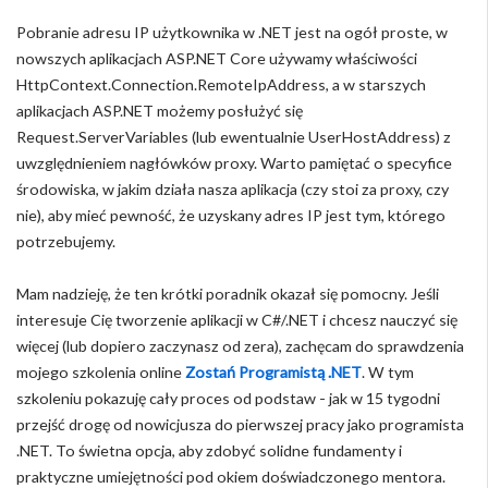
Pobranie adresu IP użytkownika w .NET jest na ogół proste, w
nowszych aplikacjach ASP.NET Core używamy właściwości
HttpContext.Connection.RemoteIpAddress, a w starszych
aplikacjach ASP.NET możemy posłużyć się
Request.ServerVariables (lub ewentualnie UserHostAddress) z
uwzględnieniem nagłówków proxy. Warto pamiętać o specyfice
środowiska, w jakim działa nasza aplikacja (czy stoi za proxy, czy
nie), aby mieć pewność, że uzyskany adres IP jest tym, którego
potrzebujemy.
Mam nadzieję, że ten krótki poradnik okazał się pomocny. Jeśli
interesuje Cię tworzenie aplikacji w C#/.NET i chcesz nauczyć się
więcej (lub dopiero zaczynasz od zera), zachęcam do sprawdzenia
mojego szkolenia online
Zostań Programistą .NET
. W tym
szkoleniu pokazuję cały proces od podstaw - jak w 15 tygodni
przejść drogę od nowicjusza do pierwszej pracy jako programista
.NET. To świetna opcja, aby zdobyć solidne fundamenty i
praktyczne umiejętności pod okiem doświadczonego mentora.