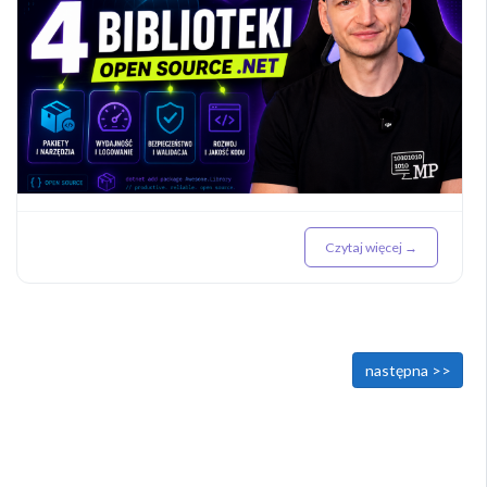
Czytaj więcej →
<< poprzednia
następna >>