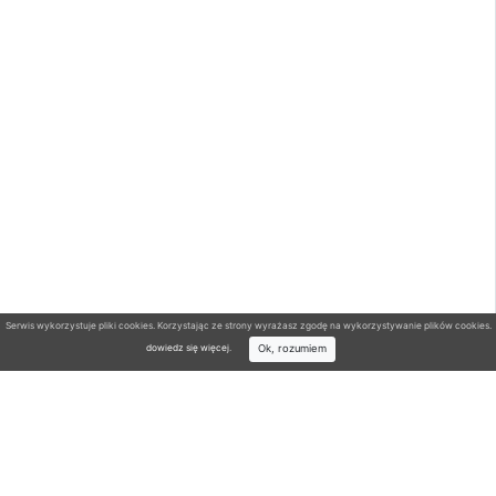
Serwis wykorzystuje pliki cookies. Korzystając ze strony wyrażasz zgodę na wykorzystywanie plików cookies.
Ok, rozumiem
dowiedz się więcej
.
Wyszukiwarka