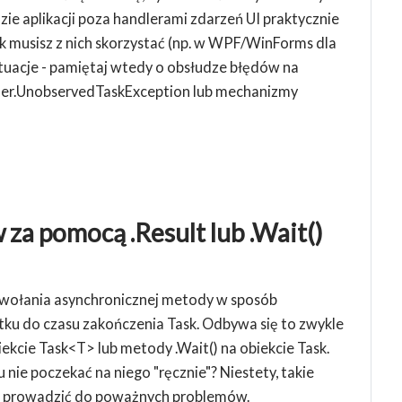
dzie aplikacji poza handlerami zdarzeń UI praktycznie
ak musisz z nich skorzystać (np. w WPF/WinForms dla
sytuacje - pamiętaj wtedy o obsłudze błędów na
uler.UnobservedTaskException lub mechanizmy
za pomocą .Result lub .Wait()
wywołania asynchronicznej metody w sposób
tku do czasu zakończenia Task. Odbywa się to zwykle
ekcie Task<T> lub metody .Wait() na obiekcie Task.
nie poczekać na niego "ręcznie"? Niestety, takie
oże prowadzić do poważnych problemów.