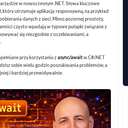
narzędzie w nowoczesnym .NET. Słowa kluczowe
, który utrzymuje aplikację responsywną, na przykład
pobierania danych z sieci. Mimo pozornej prostoty,
ramiści często wpadają w typowe pułapki związane z
chowywać się niezgodnie z oczekiwaniami, a
.
opełniane przy korzystaniu z
async/await
w C#/.NET
zędzisz sobie wielu godzin poszukiwania problemów, a
iej i bardziej przewidywalnie.