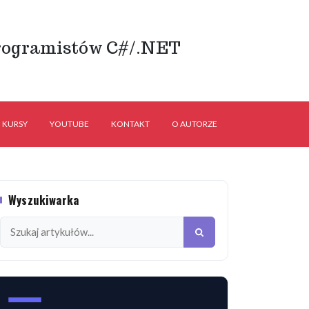
rogramistów C#/.NET
KURSY
YOUTUBE
KONTAKT
O AUTORZE
Wyszukiwarka