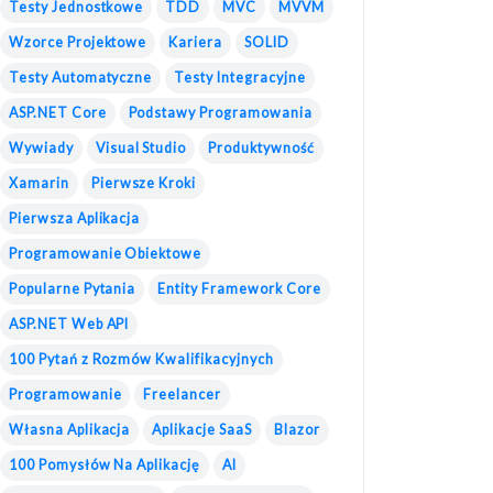
Testy Jednostkowe
TDD
MVC
MVVM
Wzorce Projektowe
Kariera
SOLID
Testy Automatyczne
Testy Integracyjne
ASP.NET Core
Podstawy Programowania
Wywiady
Visual Studio
Produktywność
Xamarin
Pierwsze Kroki
Pierwsza Aplikacja
Programowanie Obiektowe
Popularne Pytania
Entity Framework Core
ASP.NET Web API
100 Pytań z Rozmów Kwalifikacyjnych
Programowanie
Freelancer
Własna Aplikacja
Aplikacje SaaS
Blazor
100 Pomysłów Na Aplikację
AI