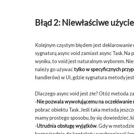
Błąd 2: Niewłaściwe użycie
Kolejnym częstym błędem jest deklarowanie m
sygnaturą async void zamiast async Task. Na 
wyniku, to void jest naturalnym wyborem. Nie
należy go używać
tylko w specyficznych przy
handlerów) w UI, gdzie sygnatura metody jes
Dlaczego async void jest złe? Otóż metoda z
-
Nie pozwala wywołującemu na oczekiwanie n
pobrać obiektu Task. Jeśli taka metoda jeszcz
mamy prostego sposobu, by się dowiedzieć, k
-
Utrudnia obsługę wyjątków
. Gdy w metodzie
bezpośrednio do kontekstu synchronizacji (np. 