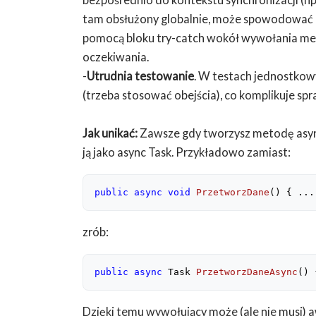
tam obsłużony globalnie, może spowodować awa
pomocą bloku try-catch wokół wywołania met
oczekiwania.
-
Utrudnia testowanie
. W testach jednostkow
(trzeba stosować obejścia), co komplikuje s
Jak unikać:
Zawsze gdy tworzysz metodę asynch
ją jako async Task. Przykładowo zamiast:
public
async
void
PrzetworzDane
(
) 
{ ...
zrób:
public
async
 Task 
PrzetworzDaneAsync
(
) 
Dzięki temu wywołujący może (ale nie musi) 