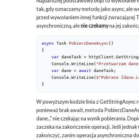
Najbardziej podstawowy błąd to wywołanie 
tak, gdy oznaczamy metodę jako async, ale we
przed wywołaniem innej funkcji zwracającej 
asynchroniczną, ale
nie czekamy
na jej zakońc
async
 Task 
PobierzDaneAsync
(
)
{
var
 daneTask = httpClient.GetString
    Console.WriteLine(
"Przetwarzam dane
var
 dane = 
await
 daneTask;
    Console.WriteLine(
$"Pobrano 
{dane.L
}
W powyższym kodzie linia z GetStringAsync r
ponieważ brak await, metoda PobierzDaneAsy
dane..." nie czekając na wynik pobierania. Do
zaczeka na zakończenie operacji. Jeśli jednak
zakończyć, zanim operacja asynchroniczna dob