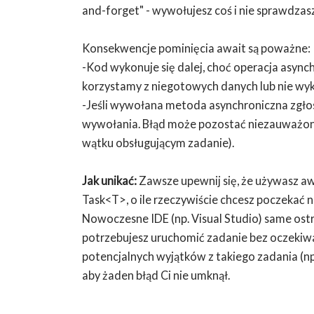
and-forget" - wywołujesz coś i nie sprawdzas
Konsekwencje pominięcia await są poważne:
-Kod wykonuje się dalej, choć operacja asynch
korzystamy z niegotowych danych lub nie wyk
-Jeśli wywołana metoda asynchroniczna zgłos
wywołania. Błąd może pozostać niezauważony 
wątku obsługującym zadanie).
Jak unikać:
Zawsze upewnij się, że używasz a
Task<T>, o ile rzeczywiście chcesz poczekać n
Nowoczesne IDE (np. Visual Studio) same ostrz
potrzebujesz uruchomić zadanie bez oczekiwan
potencjalnych wyjątków z takiego zadania (n
aby żaden błąd Ci nie umknął.