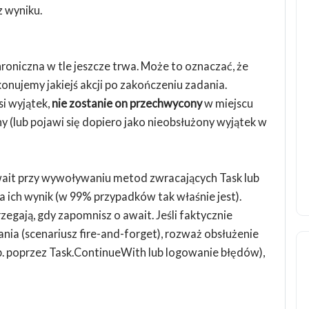
z wyniku.
roniczna w tle jeszcze trwa. Może to oznaczać, że
onujemy jakiejś akcji po zakończeniu zadania.
i wyjątek,
nie zostanie on przechwycony
w miejscu
(lub pojawi się dopiero jako nieobsłużony wyjątek w
wait przy wywoływaniu metod zwracających Task lub
a ich wynik (w 99% przypadków tak właśnie jest).
egają, gdy zapomnisz o await. Jeśli faktycznie
ia (scenariusz fire-and-forget), rozważ obsłużenie
p. poprzez Task.ContinueWith lub logowanie błędów),