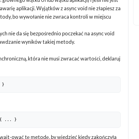
rię aplikacji. Wyjątków z async void nie złapiesz za
ody, bo wywołanie nie zwraca kontroli w miejscu
ych nie da się bezpośrednio poczekać na async void
prawdzanie wyników takiej metody.
roniczną, która nie musi zwracać wartości, deklaruj
 }
{ ... }
await-ować tę metodę, by wiedzieć kiedy zakończyła