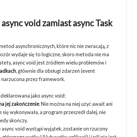
 async void zamiast async Task
etod asynchronicznych, które nic nie zwracają, z
pozór wydaje się to logiczne, skoro metoda nie ma
stety, async void jest źródłem wielu problemów i
padkach
, głównie dla obsługi zdarzeń (event
t narzucona przez framework.
adeklarowana jako async void:
a jej zakończenie
. Nie można na niej użyć await ani
e się wykonywała, a program przeszedł dalej, nie
iedy skończy.
 async void wystąpi wyjątek, zostanie on rzucony
głównego wątku UI lub wątku aplikacji) i jeśli nie jest