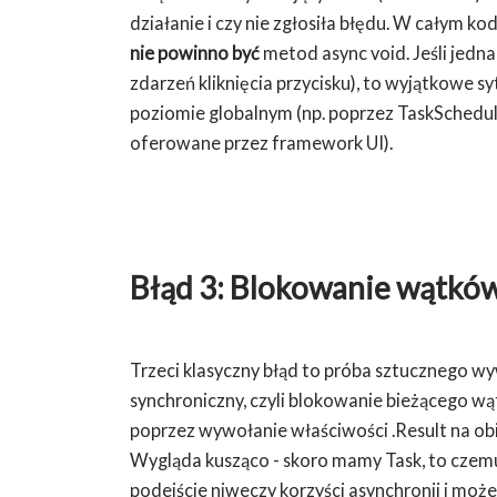
działanie i czy nie zgłosiła błędu. W całym ko
nie powinno być
metod async void. Jeśli jedn
zdarzeń kliknięcia przycisku), to wyjątkowe 
poziomie globalnym (np. poprzez TaskSched
oferowane przez framework UI).
Błąd 3: Blokowanie wątków 
Trzeci klasyczny błąd to próba sztucznego 
synchroniczny, czyli blokowanie bieżącego wą
poprzez wywołanie właściwości .Result na obi
Wygląda kusząco - skoro mamy Task, to czemu 
podejście niweczy korzyści asynchronii i m