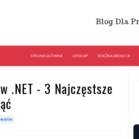
Blog Dla P
STRONA GŁÓWNA
LISTA VIP
ŚCIEŻKA DROGI C#
w .NET - 3 Najczęstsze
nąć
owanie