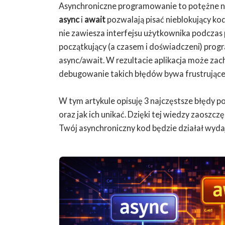
Asynchroniczne programowanie to potężne 
async
i
await
pozwalają pisać nieblokujący kod
nie zawiesza interfejsu użytkownika podczas 
początkujący (a czasem i doświadczeni) prog
async/await. W rezultacie aplikacja może za
debugowanie takich błędów bywa frustrujące
W tym artykule opisuję 3 najczęstsze błędy p
oraz jak ich unikać. Dzięki tej wiedzy zaoszc
Twój asynchroniczny kod będzie działał wydajn