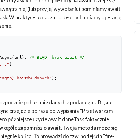
metody asynchronicznej
bez użycia await
. Dzieje się
wnątrz niej (lub przy jej wywołaniu) pominiemy await
Task. W praktyce oznacza to, że uruchamiamy operację
zenie.
Async(url); 
/* BŁĄD: brak await */
..."
);
ength}
 bajtów danych"
);
ozpocznie pobieranie danych z podanego URL, ale
nc przejdzie od razu do wypisania "Przetwarzam
piero późniejsze użycie await daneTask faktycznie
w ogóle zapomnisz o await
, Twoja metoda może się
iegnie końca. To prowadzi do tzw. podejścia "fire-