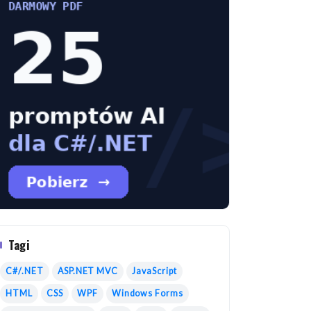
Tagi
C#/.NET
ASP.NET MVC
JavaScript
HTML
CSS
WPF
Windows Forms