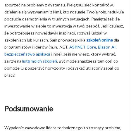
spojrzeć na problemy z dystansu. Pielęgnuj sieć kontaktów,
dzielenie się wyzwaniami z kimś, kto rozumie Twoją rolę, redukuje
poczucie osamotnienia w trudnych sytuacjach. Pamiętaj też, że
inwestowanie w siebie to inwestycja w twój zespół. Jeśli czujesz,
że potrzebujesz nowej dawki inspiracji, rozważ udział w
szkoleniach lub kursach. Sam prowadzę kilka
szkoleń online
dla
programistów i liderów (m.in. .NET,
ASP.NET Core
,
Blazor
,
AI
,
bezpieczeństwo aplikacji
i inne). Jeśli nie wiesz, który wybrać,
zajrzyj na
listę moich szkoleń
. Być może znajdziesz tam coś, co
pomoże Ci poszerzyć horyzonty i odzyskać utracony zapał do
pracy.
Podsumowanie
Wypalenie zawodowe lidera technicznego to rosnący problem,