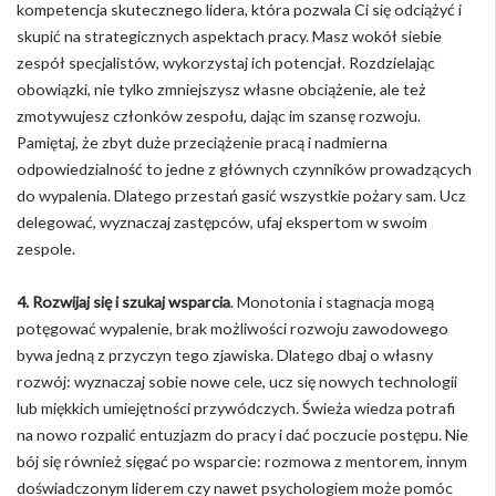
kompetencja skutecznego lidera, która pozwala Ci się odciążyć i
skupić na strategicznych aspektach pracy. Masz wokół siebie
zespół specjalistów, wykorzystaj ich potencjał. Rozdzielając
obowiązki, nie tylko zmniejszysz własne obciążenie, ale też
zmotywujesz członków zespołu, dając im szansę rozwoju.
Pamiętaj, że zbyt duże przeciążenie pracą i nadmierna
odpowiedzialność to jedne z głównych czynników prowadzących
do wypalenia. Dlatego przestań gasić wszystkie pożary sam. Ucz
delegować, wyznaczaj zastępców, ufaj ekspertom w swoim
zespole.
4. Rozwijaj się i szukaj wsparcia
. Monotonia i stagnacja mogą
potęgować wypalenie, brak możliwości rozwoju zawodowego
bywa jedną z przyczyn tego zjawiska. Dlatego dbaj o własny
rozwój: wyznaczaj sobie nowe cele, ucz się nowych technologii
lub miękkich umiejętności przywódczych. Świeża wiedza potrafi
na nowo rozpalić entuzjazm do pracy i dać poczucie postępu. Nie
bój się również sięgać po wsparcie: rozmowa z mentorem, innym
doświadczonym liderem czy nawet psychologiem może pomóc