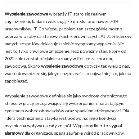
Wypalenie zawodowe
w branży IT stało się realnym
zagrożeniem, badania wskazują, że dotyka ono nawet 70%
pracowników IT. Co więcej, problem ten szczególnie mocno
uderza w osoby na stanowiskach kierowniczych. Aż 75% liderów
małych zespołów deklaruje u siebie symptomy wypalenia. Nie
jest to tylko chwilowe zmęczenie, lecz poważny stan, który od
2022 roku został oficjalnie uznany w Polsce za chorobę
zawodową. Skoro
wypalenie zawodowe
dotyczy tak wielu z nas,
warto dowiedzieć się, jak go rozpoznać i co najważniejsze, jak mu
zapobiegać.
Wypalenie zawodowe definiuje się jako syndrom chronicznego
stresu w pracy, przejawiający się wyczerpaniem, narastającym
cynizmem wobec obowiązków oraz spadkiem efektywności. Dla
lidera technicznego stawka jest podwójna: jego kondycja
psychiczna wpływa na cały zespół. Wypalony lider to
sygnał
alarmowy
dla organizacji, spada zaufanie wśród pracowników,