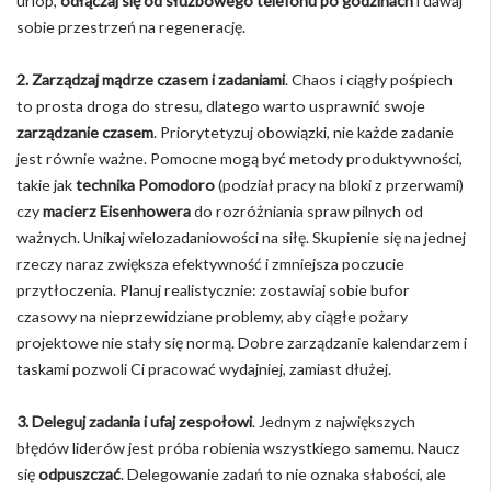
urlop,
odłączaj się od służbowego telefonu po godzinach
i dawaj
sobie przestrzeń na regenerację.
2. Zarządzaj mądrze czasem i zadaniami
. Chaos i ciągły pośpiech
to prosta droga do stresu, dlatego warto usprawnić swoje
zarządzanie czasem
. Priorytetyzuj obowiązki, nie każde zadanie
jest równie ważne. Pomocne mogą być metody produktywności,
takie jak
technika Pomodoro
(podział pracy na bloki z przerwami)
czy
macierz Eisenhowera
do rozróżniania spraw pilnych od
ważnych. Unikaj wielozadaniowości na siłę. Skupienie się na jednej
rzeczy naraz zwiększa efektywność i zmniejsza poczucie
przytłoczenia. Planuj realistycznie: zostawiaj sobie bufor
czasowy na nieprzewidziane problemy, aby ciągłe pożary
projektowe nie stały się normą. Dobre zarządzanie kalendarzem i
taskami pozwoli Ci pracować wydajniej, zamiast dłużej.
3. Deleguj zadania i ufaj zespołowi
. Jednym z największych
błędów liderów jest próba robienia wszystkiego samemu. Naucz
się
odpuszczać
. Delegowanie zadań to nie oznaka słabości, ale