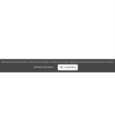
Serwis wykorzystuje pliki cookies. Korzystając ze strony wyrażasz zgodę na wykorzystywanie plików cookies.
Ok, rozumiem
dowiedz się więcej
.
Wyszukiwarka