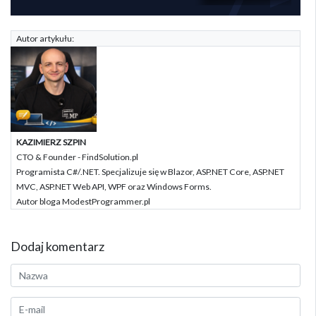
Autor artykułu:
KAZIMIERZ SZPIN
CTO & Founder - FindSolution.pl
Programista C#/.NET. Specjalizuje się w Blazor, ASP.NET Core, ASP.NET
MVC, ASP.NET Web API, WPF oraz Windows Forms.
Autor bloga ModestProgrammer.pl
Dodaj komentarz