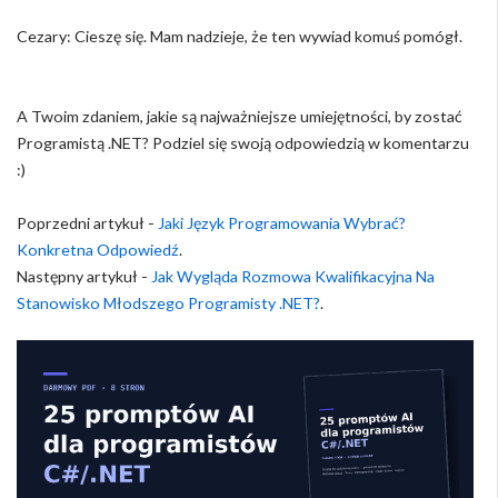
Cezary: Cieszę się. Mam nadzieje, że ten wywiad komuś pomógł.
A Twoim zdaniem, jakie są najważniejsze umiejętności, by zostać
Programistą .NET? Podziel się swoją odpowiedzią w komentarzu
:)
Poprzedni artykuł -
Jaki Język Programowania Wybrać?
Konkretna Odpowiedź
.
Następny artykuł -
Jak Wygląda Rozmowa Kwalifikacyjna Na
Stanowisko Młodszego Programisty .NET?
.