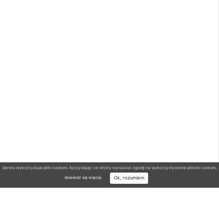
Serwis wykorzystuje pliki cookies. Korzystając ze strony wyrażasz zgodę na wykorzystywanie plików cookies.
Ok, rozumiem
dowiedz się więcej
.