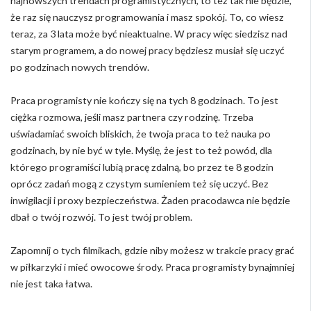
najnowszych trendach programistycznych, to też tak nie będzie,
że raz się nauczysz programowania i masz spokój. To, co wiesz
teraz, za 3 lata może być nieaktualne. W pracy więc siedzisz nad
starym programem, a do nowej pracy będziesz musiał się uczyć
po godzinach nowych trendów.
Praca programisty nie kończy się na tych 8 godzinach. To jest
ciężka rozmowa, jeśli masz partnera czy rodzinę. Trzeba
uświadamiać swoich bliskich, że twoja praca to też nauka po
godzinach, by nie być w tyle. Myślę, że jest to też powód, dla
którego programiści lubią pracę zdalną, bo przez te 8 godzin
oprócz zadań mogą z czystym sumieniem też się uczyć. Bez
inwigilacji i proxy bezpieczeństwa. Żaden pracodawca nie będzie
dbał o twój rozwój. To jest twój problem.
Zapomnij o tych filmikach, gdzie niby możesz w trakcie pracy grać
w piłkarzyki i mieć owocowe środy. Praca programisty bynajmniej
nie jest taka łatwa.