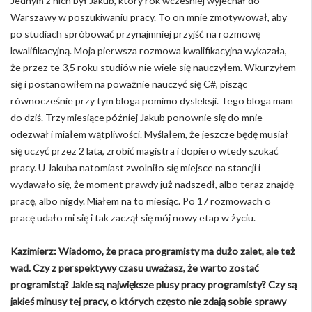
Jednym z nich był Jakub, który rok wcześniej wyjechał do
Warszawy w poszukiwaniu pracy. To on mnie zmotywował, aby
po studiach spróbować przynajmniej przyjść na rozmowę
kwalifikacyjną. Moja pierwsza rozmowa kwalifikacyjna wykazała,
że przez te 3,5 roku studiów nie wiele się nauczyłem. Wkurzyłem
się i postanowiłem na poważnie nauczyć się C#, pisząc
równocześnie przy tym bloga pomimo dysleksji. Tego bloga mam
do dziś. Trzy miesiące później Jakub ponownie się do mnie
odezwał i miałem wątpliwości. Myślałem, że jeszcze będę musiał
się uczyć przez 2 lata, zrobić magistra i dopiero wtedy szukać
pracy. U Jakuba natomiast zwolniło się miejsce na stancji i
wydawało się, że moment prawdy już nadszedł, albo teraz znajdę
pracę, albo nigdy. Miałem na to miesiąc. Po 17 rozmowach o
pracę udało mi się i tak zaczął się mój nowy etap w życiu.
Kazimierz: Wiadomo, że praca programisty ma dużo zalet, ale też
wad. Czy z perspektywy czasu uważasz, że warto zostać
programistą? Jakie są największe plusy pracy programisty? Czy są
jakieś minusy tej pracy, o których często nie zdają sobie sprawy