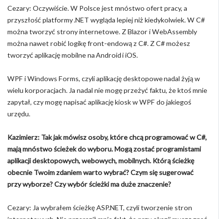
Cezary: Oczywiście. W Polsce jest mnóstwo ofert pracy, a
przyszłość platformy .NET wygląda lepiej niż kiedykolwiek. W C#
można tworzyć strony internetowe. Z Blazor i WebAssembly
można nawet robić logikę front-endową z C#. Z C# możesz
tworzyć aplikację mobilne na Android i iOS.
WPF i Windows Forms, czyli aplikację desktopowe nadal żyją w
wielu korporacjach. Ja nadal nie mogę przeżyć faktu, że ktoś mnie
zapytał, czy mogę napisać aplikację kiosk w WPF do jakiegoś
urzędu.
Kazimierz: Tak jak mówisz osoby, które chcą programować w C#,
mają mnóstwo ścieżek do wyboru. Mogą zostać programistami
aplikacji desktopowych, webowych, mobilnych. Którą ścieżkę
obecnie Twoim zdaniem warto wybrać? Czym się sugerować
przy wyborze? Czy wybór ścieżki ma duże znaczenie?
Cezary: Ja wybrałem ścieżkę ASP.NET, czyli tworzenie stron