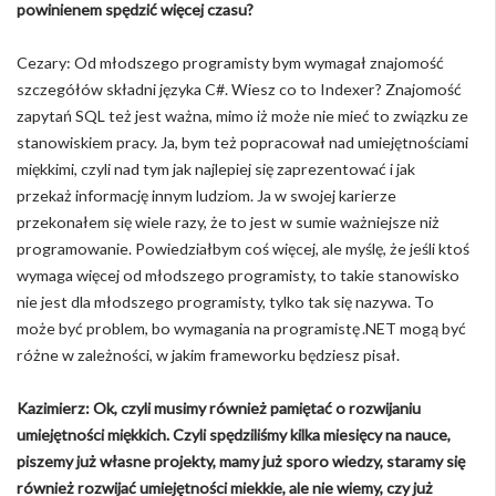
powinienem spędzić więcej czasu?
Cezary: Od młodszego programisty bym wymagał znajomość
szczegółów składni języka C#. Wiesz co to Indexer? Znajomość
zapytań SQL też jest ważna, mimo iż może nie mieć to związku ze
stanowiskiem pracy. Ja, bym też popracował nad umiejętnościami
miękkimi, czyli nad tym jak najlepiej się zaprezentować i jak
przekaż informację innym ludziom. Ja w swojej karierze
przekonałem się wiele razy, że to jest w sumie ważniejsze niż
programowanie. Powiedziałbym coś więcej, ale myślę, że jeśli ktoś
wymaga więcej od młodszego programisty, to takie stanowisko
nie jest dla młodszego programisty, tylko tak się nazywa. To
może być problem, bo wymagania na programistę .NET mogą być
różne w zależności, w jakim frameworku będziesz pisał.
Kazimierz: Ok, czyli musimy również pamiętać o rozwijaniu
umiejętności miękkich. Czyli spędziliśmy kilka miesięcy na nauce,
piszemy już własne projekty, mamy już sporo wiedzy, staramy się
również rozwijać umiejętności miekkie, ale nie wiemy, czy już