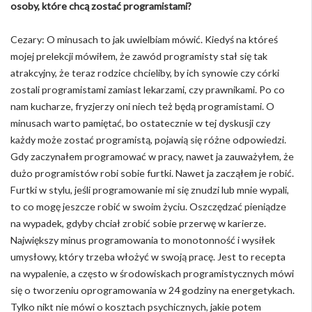
osoby, które chcą zostać programistami?
Cezary: O minusach to jak uwielbiam mówić. Kiedyś na któreś
mojej prelekcji mówiłem, że zawód programisty stał się tak
atrakcyjny, że teraz rodzice chcieliby, by ich synowie czy córki
zostali programistami zamiast lekarzami, czy prawnikami. Po co
nam kucharze, fryzjerzy oni niech też będą programistami. O
minusach warto pamiętać, bo ostatecznie w tej dyskusji czy
każdy może zostać programistą, pojawią się różne odpowiedzi.
Gdy zaczynałem programować w pracy, nawet ja zauważyłem, że
dużo programistów robi sobie furtki. Nawet ja zacząłem je robić.
Furtki w stylu, jeśli programowanie mi się znudzi lub mnie wypali,
to co mogę jeszcze robić w swoim życiu. Oszczędzać pieniądze
na wypadek, gdyby chciał zrobić sobie przerwę w karierze.
Największy minus programowania to monotonność i wysiłek
umysłowy, który trzeba włożyć w swoją pracę. Jest to recepta
na wypalenie, a często w środowiskach programistycznych mówi
się o tworzeniu oprogramowania w 24 godziny na energetykach.
Tylko nikt nie mówi o kosztach psychicznych, jakie potem