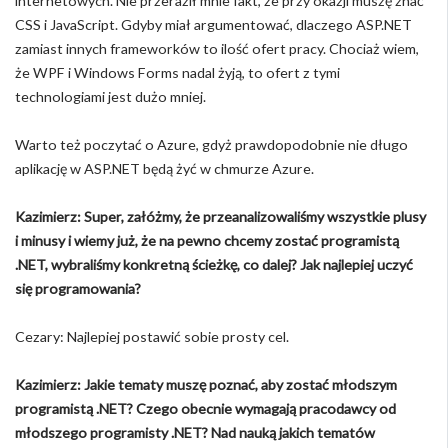
internetowych. Nie przeraził mnie fakt, że przy okazji muszę znać
CSS i JavaScript. Gdyby miał argumentować, dlaczego ASP.NET
zamiast innych frameworków to ilość ofert pracy. Chociaż wiem,
że WPF i Windows Forms nadal żyją, to ofert z tymi
technologiami jest dużo mniej.
Warto też poczytać o Azure, gdyż prawdopodobnie nie długo
aplikację w ASP.NET będą żyć w chmurze Azure.
Kazimierz: Super, załóżmy, że przeanalizowaliśmy wszystkie plusy
i minusy i wiemy już, że na pewno chcemy zostać programistą
.NET, wybraliśmy konkretną ścieżkę, co dalej? Jak najlepiej uczyć
się programowania?
Cezary: Najlepiej postawić sobie prosty cel.
Kazimierz: Jakie tematy muszę poznać, aby zostać młodszym
programistą .NET? Czego obecnie wymagają pracodawcy od
młodszego programisty .NET? Nad nauką jakich tematów