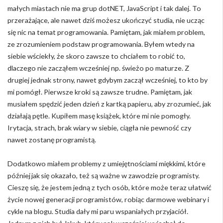
małych miastach nie ma grup dotNET, JavaScript i tak dalej. To
przerażające, ale nawet dziś możesz ukończyć studia, nie ucząc
się nic na temat programowania. Pamiętam, jak miałem problem,
ze zrozumieniem podstaw programowania. Byłem wtedy na
siebie wściekły, że skoro zawsze to chciałem to robić to,
dlaczego nie zacząłem wcześniej np. świeżo po maturze. Z
drugiej jednak strony, nawet gdybym zaczął wcześniej, to kto by
mi pomógł. Pierwsze kroki są zawsze trudne. Pamiętam, jak
musiałem spędzić jeden dzień z kartką papieru, aby zrozumieć, jak
działają pętle. Kupiłem masę książek, które mi nie pomogły.
Irytacja, strach, brak wiary w siebie, ciągła nie pewność czy
nawet zostanę programistą.
Dodatkowo miałem problemy z umiejętnościami miękkimi, które
później jak się okazało, też są ważne w zawodzie programisty.
Cieszę się, że jestem jedną z tych osób, które może teraz ułatwić
życie nowej generacji programistów, robiąc darmowe webinary i
cykle na blogu. Studia dały mi paru wspaniałych przyjaciół.