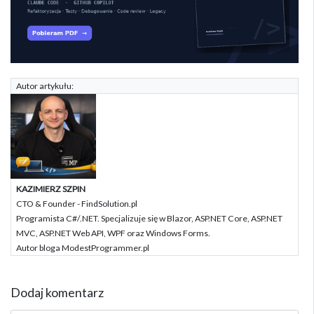
Autor artykułu:
KAZIMIERZ SZPIN
CTO & Founder - FindSolution.pl
Programista C#/.NET. Specjalizuje się w Blazor, ASP.NET Core, ASP.NET
MVC, ASP.NET Web API, WPF oraz Windows Forms.
Autor bloga ModestProgrammer.pl
Dodaj komentarz