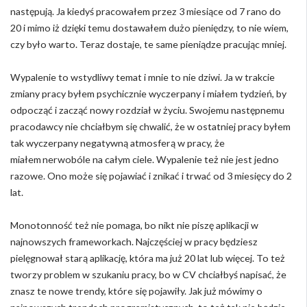
następują. Ja kiedyś pracowałem przez 3 miesiące od 7 rano do
20 i mimo iż dzięki temu dostawałem dużo pieniędzy, to nie wiem,
czy było warto. Teraz dostaje, te same pieniądze pracując mniej.
Wypalenie to wstydliwy temat i mnie to nie dziwi. Ja w trakcie
zmiany pracy byłem psychicznie wyczerpany i miałem tydzień, by
odpocząć i zacząć nowy rozdział w życiu. Swojemu następnemu
pracodawcy nie chciałbym się chwalić, że w ostatniej pracy byłem
tak wyczerpany negatywną atmosferą w pracy, że
miałem nerwobóle na całym ciele. Wypalenie też nie jest jedno
razowe. Ono może się pojawiać i znikać i trwać od 3 miesięcy do 2
lat.
Monotonność też nie pomaga, bo nikt nie piszę aplikacji w
najnowszych frameworkach. Najczęściej w pracy będziesz
pielęgnował starą aplikację, która ma już 20 lat lub więcej. To też
tworzy problem w szukaniu pracy, bo w CV chciałbyś napisać, że
znasz te nowe trendy, które się pojawiły. Jak już mówimy o